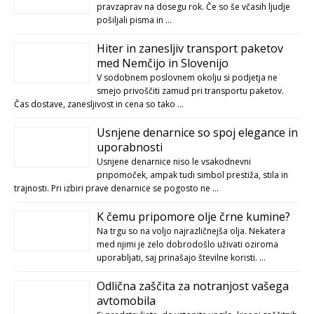
pravzaprav na dosegu rok. Če so še včasih ljudje
pošiljali pisma in …
Hiter in zanesljiv transport paketov
med Nemčijo in Slovenijo
V sodobnem poslovnem okolju si podjetja ne
smejo privoščiti zamud pri transportu paketov.
Čas dostave, zanesljivost in cena so tako …
Usnjene denarnice so spoj elegance in
uporabnosti
Usnjene denarnice niso le vsakodnevni
pripomoček, ampak tudi simbol prestiža, stila in
trajnosti. Pri izbiri prave denarnice se pogosto ne …
K čemu pripomore olje črne kumine?
Na trgu so na voljo najrazličnejša olja. Nekatera
med njimi je zelo dobrodošlo uživati oziroma
uporabljati, saj prinašajo številne koristi. …
Odlična zaščita za notranjost vašega
avtomobila