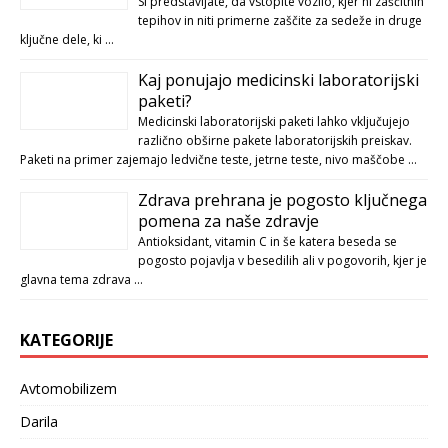
Si predstavljate, da vstopite vozilo, kjer ni zaščitnih
tepihov in niti primerne zaščite za sedeže in druge
ključne dele, ki …
Kaj ponujajo medicinski laboratorijski
paketi?
Medicinski laboratorijski paketi lahko vključujejo
različno obširne pakete laboratorijskih preiskav.
Paketi na primer zajemajo ledvične teste, jetrne teste, nivo maščobe …
Zdrava prehrana je pogosto ključnega
pomena za naše zdravje
Antioksidant, vitamin C in še katera beseda se
pogosto pojavlja v besedilih ali v pogovorih, kjer je
glavna tema zdrava …
KATEGORIJE
Avtomobilizem
Darila