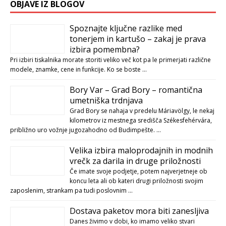
OBJAVE IZ BLOGOV
Spoznajte ključne razlike med
tonerjem in kartušo – zakaj je prava
izbira pomembna?
Pri izbiri tiskalnika morate storiti veliko več kot pa le primerjati različne
modele, znamke, cene in funkcije. Ko se boste …
Bory Var – Grad Bory – romantična
umetniška trdnjava
Grad Bory se nahaja v predelu Máriavölgy, le nekaj
kilometrov iz mestnega središča Székesfehérvára,
približno uro vožnje jugozahodno od Budimpešte. …
Velika izbira maloprodajnih in modnih
vrečk za darila in druge priložnosti
Če imate svoje podjetje, potem najverjetneje ob
koncu leta ali ob kateri drugi priložnosti svojim
zaposlenim, strankam pa tudi poslovnim …
Dostava paketov mora biti zanesljiva
Danes živimo v dobi, ko imamo veliko stvari