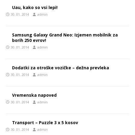
Uau, kako so vsi lepi!
30. 01. 2014
admin
Samsung Galaxy Grand Neo: Izjemen mobilnik za
borih 250 evrov!
30. 01. 2014
admin
Dodatki za otroške vozičke – dežna prevleka
30. 01. 2014
admin
Vremenska napoved
30. 01. 2014
admin
Transport – Puzzle 3 x 5 kosov
30. 01. 2014
admin