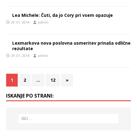
Lea Michele: Čuti, da jo Cory pri vsem opazuje
29. 01. 2014
admin
Lexmarkova nova poslovna usmeritev prinaša odlične
rezultate
29. 01. 2014
admin
1
2
…
12
»
ISKANJE PO STRANI: