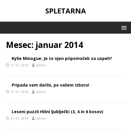
SPLETARNA
Mesec:
januar 2014
Kylie Minogue: Je to njen pripomoček za uspeh?
31. 01. 2014
admin
Pripada vam darilo, po vašem izboru!
31. 01. 2014
admin
Leseni puzzli Hišni ljublječki (3, 4 in 6 kosov)
31. 01. 2014
admin