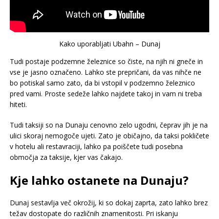
Kako uporabljati Ubahn – Dunaj
Tudi postaje podzemne železnice so čiste, na njih ni gneče in
vse je jasno označeno. Lahko ste prepričani, da vas nihče ne
bo potiskal samo zato, da bi vstopil v podzemno železnico
pred vami. Proste sedeže lahko najdete takoj in vam ni treba
hiteti.
Tudi taksiji so na Dunaju cenovno zelo ugodni, čeprav jih je na
ulici skoraj nemogoče ujeti. Zato je običajno, da taksi pokličete
v hotelu ali restavraciji, lahko pa poiščete tudi posebna
območja za taksije, kjer vas čakajo.
Kje lahko ostanete na Dunaju?
Dunaj sestavlja več okrožij, ki so dokaj zaprta, zato lahko brez
težav dostopate do različnih znamenitosti. Pri iskanju