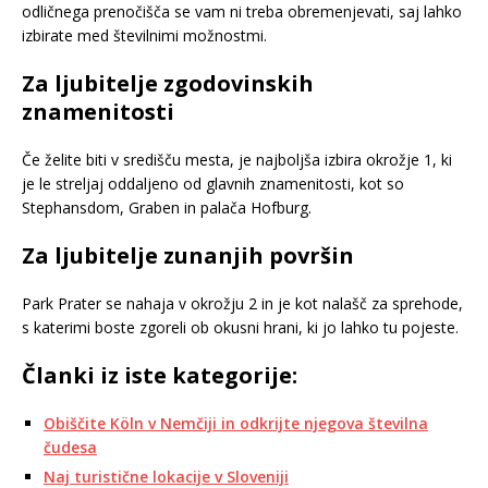
odličnega prenočišča se vam ni treba obremenjevati, saj lahko
izbirate med številnimi možnostmi.
Za ljubitelje zgodovinskih
znamenitosti
Če želite biti v središču mesta, je najboljša izbira okrožje 1, ki
je le streljaj oddaljeno od glavnih znamenitosti, kot so
Stephansdom, Graben in palača Hofburg.
Za ljubitelje zunanjih površin
Park Prater se nahaja v okrožju 2 in je kot nalašč za sprehode,
s katerimi boste zgoreli ob okusni hrani, ki jo lahko tu pojeste.
Članki iz iste kategorije:
Obiščite Köln v Nemčiji in odkrijte njegova številna
čudesa
Naj turistične lokacije v Sloveniji