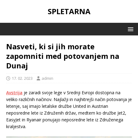
SPLETARNA
Nasveti, ki si jih morate
zapomniti med potovanjem na
Dunaj
17. 02. 2023
admin
Avstrija
je zaradi svoje lege v Srednji Evropi dostopna na
veliko različnih načinov. Najlažji in najhitrejši način potovanja je
letenje, saj imajo letalske družbe United in Austrian
neposredne lete iz Združenih držav, medtem ko družbe Jet2,
EasyJet in Ryanair ponujajo neposredne lete iz Združenega
kraljestva.