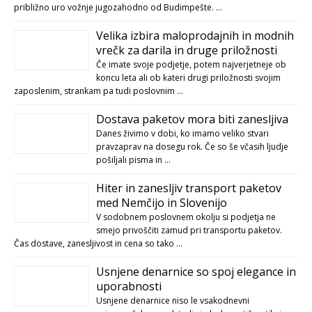
približno uro vožnje jugozahodno od Budimpešte. …
Velika izbira maloprodajnih in modnih
vrečk za darila in druge priložnosti
Če imate svoje podjetje, potem najverjetneje ob
koncu leta ali ob kateri drugi priložnosti svojim
zaposlenim, strankam pa tudi poslovnim …
Dostava paketov mora biti zanesljiva
Danes živimo v dobi, ko imamo veliko stvari
pravzaprav na dosegu rok. Če so še včasih ljudje
pošiljali pisma in …
Hiter in zanesljiv transport paketov
med Nemčijo in Slovenijo
V sodobnem poslovnem okolju si podjetja ne
smejo privoščiti zamud pri transportu paketov.
Čas dostave, zanesljivost in cena so tako …
Usnjene denarnice so spoj elegance in
uporabnosti
Usnjene denarnice niso le vsakodnevni