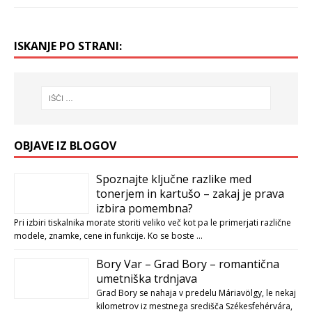
ISKANJE PO STRANI:
OBJAVE IZ BLOGOV
Spoznajte ključne razlike med
tonerjem in kartušo – zakaj je prava
izbira pomembna?
Pri izbiri tiskalnika morate storiti veliko več kot pa le primerjati različne
modele, znamke, cene in funkcije. Ko se boste …
Bory Var – Grad Bory – romantična
umetniška trdnjava
Grad Bory se nahaja v predelu Máriavölgy, le nekaj
kilometrov iz mestnega središča Székesfehérvára,