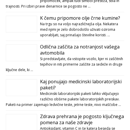
pripomoček, ampak tudi simbol prestiža, stila in
trajnosti. Pri izbiri prave denarnice se pogosto ne …
K čemu pripomore olje črne kumine?
Na trgu so na voljo najrazličnejša olja. Nekatera
med njimi je zelo dobrodošlo uživati oziroma
uporabljati, saj prinašajo številne koristi. …
Odlična zaščita za notranjost vašega
avtomobila
Si predstavljate, da vstopite vozilo, kjer ni zaščitnih
tepihov in niti primerne zaščite za sedeže in druge
ključne dele, ki …
Kaj ponujajo medicinski laboratorijski
paketi?
Medicinski laboratorijski paketi lahko vključujejo
različno obširne pakete laboratorijskih preiskav.
Paketi na primer zajemajo ledvične teste, jetrne teste, nivo maščobe …
Zdrava prehrana je pogosto ključnega
pomena za naše zdravje
Antioksidant, vitamin C in še katera beseda se