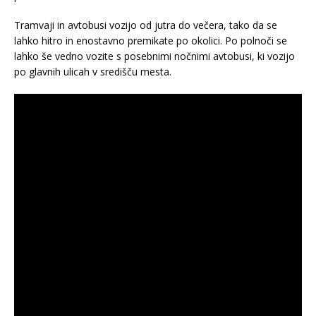
Tramvaji in avtobusi vozijo od jutra do večera, tako da se
lahko hitro in enostavno premikate po okolici. Po polnoči se
lahko še vedno vozite s posebnimi nočnimi avtobusi, ki vozijo
po glavnih ulicah v središču mesta.