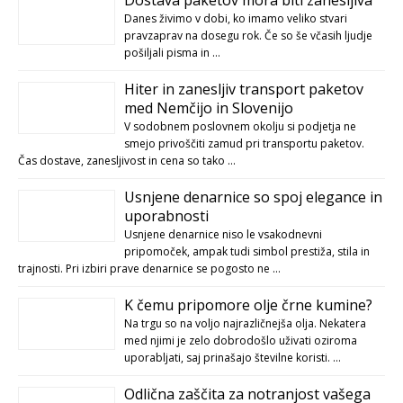
Danes živimo v dobi, ko imamo veliko stvari
pravzaprav na dosegu rok. Če so še včasih ljudje
pošiljali pisma in …
Hiter in zanesljiv transport paketov
med Nemčijo in Slovenijo
V sodobnem poslovnem okolju si podjetja ne
smejo privoščiti zamud pri transportu paketov.
Čas dostave, zanesljivost in cena so tako …
Usnjene denarnice so spoj elegance in
uporabnosti
Usnjene denarnice niso le vsakodnevni
pripomoček, ampak tudi simbol prestiža, stila in
trajnosti. Pri izbiri prave denarnice se pogosto ne …
K čemu pripomore olje črne kumine?
Na trgu so na voljo najrazličnejša olja. Nekatera
med njimi je zelo dobrodošlo uživati oziroma
uporabljati, saj prinašajo številne koristi. …
Odlična zaščita za notranjost vašega