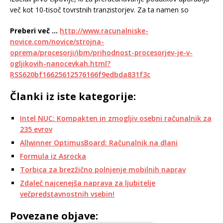
več kot 10-tisoč tovrstnih tranzistorjev. Za ta namen so
Preberi več …
http://www.racunalniske-
novice.com/novice/strojna-
oprema/procesorji/ibm/prihodnost-procesorjev-je-v-
ogljikovih-nanocevkah.html?
RSS620bf16625612576166f9edbda831f3c
Članki iz iste kategorije:
Intel NUC: Kompakten in zmogljiv osebni računalnik za
235 evrov
Allwinner OptimusBoard: Računalnik na dlani
Formula iz Asrocka
Torbica za brezžično polnjenje mobilnih naprav
Zdaleč najcenejša naprava za ljubitelje
večpredstavnostnih vsebin!
Povezane objave: