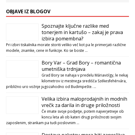
OBJAVE IZ BLOGOV
Spoznajte ključne razlike med
tonerjem in kartušo – zakaj je prava
izbira pomembna?
Pri izbiri tiskalnika morate storiti veliko več kot pa le primerjati različne
modele, znamke, cene in funkcije. Ko se boste …
Bory Var – Grad Bory – romantična
umetniška trdnjava
Grad Bory se nahaja v predelu Máriavölgy, le nekaj
kilometrov iz mestnega središča Székesfehérvára,
približno uro vožnje jugozahodno od Budimpešte. …
Velika izbira maloprodajnih in modnih
vrečk za darila in druge priložnosti
Če imate svoje podjetje, potem najverjetneje ob
koncu leta ali ob kateri drugi priložnosti svojim
zaposlenim, strankam pa tudi poslovnim …
Dostava paketov mora biti zanesljiva