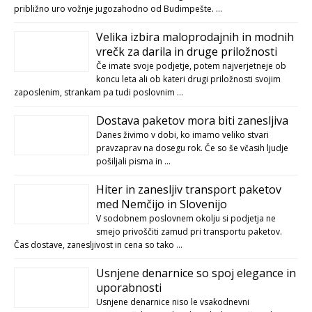
približno uro vožnje jugozahodno od Budimpešte. …
Velika izbira maloprodajnih in modnih
vrečk za darila in druge priložnosti
Če imate svoje podjetje, potem najverjetneje ob
koncu leta ali ob kateri drugi priložnosti svojim
zaposlenim, strankam pa tudi poslovnim …
Dostava paketov mora biti zanesljiva
Danes živimo v dobi, ko imamo veliko stvari
pravzaprav na dosegu rok. Če so še včasih ljudje
pošiljali pisma in …
Hiter in zanesljiv transport paketov
med Nemčijo in Slovenijo
V sodobnem poslovnem okolju si podjetja ne
smejo privoščiti zamud pri transportu paketov.
Čas dostave, zanesljivost in cena so tako …
Usnjene denarnice so spoj elegance in
uporabnosti
Usnjene denarnice niso le vsakodnevni