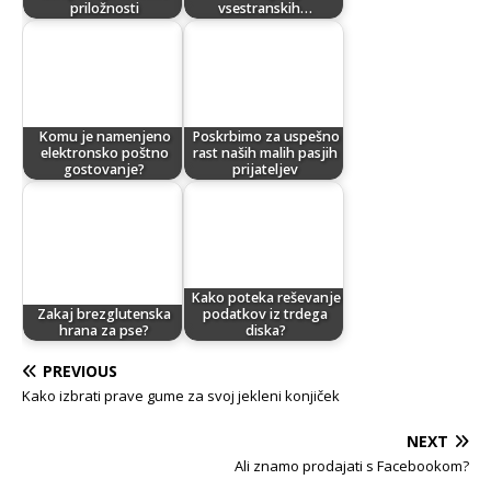
priložnosti
vsestranskih…
Komu je namenjeno
Poskrbimo za uspešno
elektronsko poštno
rast naših malih pasjih
gostovanje?
prijateljev
Kako poteka reševanje
Zakaj brezglutenska
podatkov iz trdega
hrana za pse?
diska?
PREVIOUS
Kako izbrati prave gume za svoj jekleni konjiček
NEXT
Ali znamo prodajati s Facebookom?