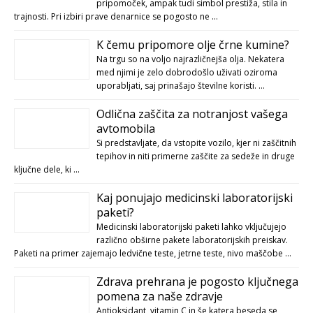
pripomoček, ampak tudi simbol prestiža, stila in
trajnosti. Pri izbiri prave denarnice se pogosto ne …
K čemu pripomore olje črne kumine?
Na trgu so na voljo najrazličnejša olja. Nekatera
med njimi je zelo dobrodošlo uživati oziroma
uporabljati, saj prinašajo številne koristi. …
Odlična zaščita za notranjost vašega
avtomobila
Si predstavljate, da vstopite vozilo, kjer ni zaščitnih
tepihov in niti primerne zaščite za sedeže in druge
ključne dele, ki …
Kaj ponujajo medicinski laboratorijski
paketi?
Medicinski laboratorijski paketi lahko vključujejo
različno obširne pakete laboratorijskih preiskav.
Paketi na primer zajemajo ledvične teste, jetrne teste, nivo maščobe …
Zdrava prehrana je pogosto ključnega
pomena za naše zdravje
Antioksidant, vitamin C in še katera beseda se