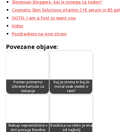
Slovenian bloggers- kaj je novega ta teden?
Cosmetic Skin Solutions vitamin C+E serum in B5 gel
OOTD: I am a fool to want you
Video
Pozdravljeni na novi strani
Povezane objave:
Pomen primerno
Kaj je stoma in kaj bi
izbrane kartuše za
moral vsak vedeti o
tiskanje
tem?
Nakup nepremičnine v
Kosilnica na nitko je ena
Istri ponuja številne
od najbolj