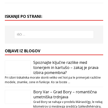
ISKANJE PO STRANI:
OBJAVE IZ BLOGOV
Spoznajte ključne razlike med
tonerjem in kartušo – zakaj je prava
izbira pomembna?
Pri izbiri tiskalnika morate storiti veliko več kot pa le primerjati različne
modele, znamke, cene in funkcije. Ko se boste …
Bory Var – Grad Bory – romantična
umetniška trdnjava
Grad Bory se nahaja v predelu Máriavölgy, le nekaj
kilometrov iz mestnega središča Székesfehérvára,