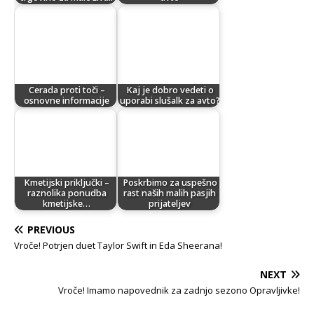
Cerada proti toči –
Kaj je dobro vedeti o
osnovne informacije
uporabi slušalk za avto?
Kmetijski priključki –
Poskrbimo za uspešno
raznolika ponudba
rast naših malih pasjih
kmetijske…
prijateljev
PREVIOUS
Vroče! Potrjen duet Taylor Swift in Eda Sheerana!
NEXT
Vroče! Imamo napovednik za zadnjo sezono Opravljivke!