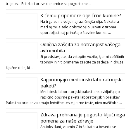
trajnosti. Pri izbiri prave denarnice se pogosto ne …
K čemu pripomore olje črne kumine?
Na trgu so na voljo najrazličnejša olja. Nekatera
med njimi je zelo dobrodošlo uživati oziroma
uporabljati, saj prinašajo številne koristi. …
Odlična zaščita za notranjost vašega
avtomobila
Si predstavljate, da vstopite vozilo, kjer ni zaščitnih
tepihov in niti primerne zaščite za sedeže in druge
ključne dele, ki …
Kaj ponujajo medicinski laboratorijski
paketi?
Medicinski laboratorijski paketi lahko vključujejo
različno obširne pakete laboratorijskih preiskav.
Paketi na primer zajemajo ledvične teste, jetrne teste, nivo maščobe …
Zdrava prehrana je pogosto ključnega
pomena za naše zdravje
Antioksidant, vitamin C in še katera beseda se