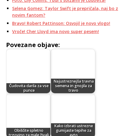
Foto: Lily Collins: Tudi s solzami je čudovita!
Selena Gomez: Taylor Swift je prepričala, naj bo z
novim fantom?
Bravo! Robert Pattinson: Osvojil je novo vlogo!
Vroče! Cher Lloyd ima novo super pesem!
Povezane objave:
Najustreznejša travna
Čudovita darila za vse
semena in gnojila za
punce
travo
Kako izbrati ustrezne
Obiščite spletno
gumijaste tepihe za
trgovino za male živali
avto