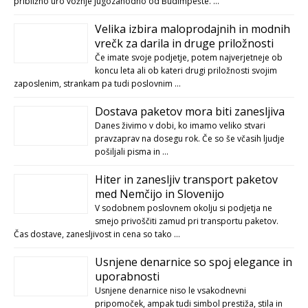
približno uro vožnje jugozahodno od Budimpešte. …
Velika izbira maloprodajnih in modnih
vrečk za darila in druge priložnosti
Če imate svoje podjetje, potem najverjetneje ob
koncu leta ali ob kateri drugi priložnosti svojim
zaposlenim, strankam pa tudi poslovnim …
Dostava paketov mora biti zanesljiva
Danes živimo v dobi, ko imamo veliko stvari
pravzaprav na dosegu rok. Če so še včasih ljudje
pošiljali pisma in …
Hiter in zanesljiv transport paketov
med Nemčijo in Slovenijo
V sodobnem poslovnem okolju si podjetja ne
smejo privoščiti zamud pri transportu paketov.
Čas dostave, zanesljivost in cena so tako …
Usnjene denarnice so spoj elegance in
uporabnosti
Usnjene denarnice niso le vsakodnevni
pripomoček, ampak tudi simbol prestiža, stila in