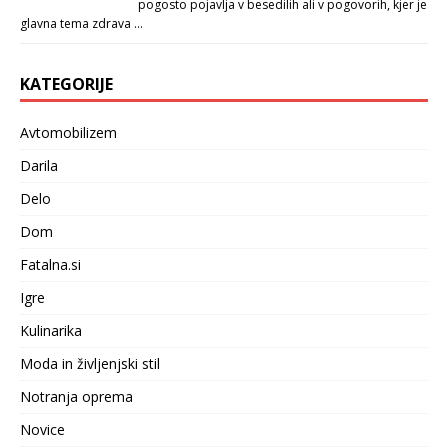
pogosto pojavlja v besedilih ali v pogovorih, kjer je
glavna tema zdrava …
KATEGORIJE
Avtomobilizem
Darila
Delo
Dom
Fatalna.si
Igre
Kulinarika
Moda in življenjski stil
Notranja oprema
Novice