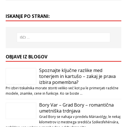
ISKANJE PO STRANI:
OBJAVE IZ BLOGOV
Spoznajte ključne razlike med
tonerjem in kartušo – zakaj je prava
izbira pomembna?
Pri izbiri tiskalnika morate storiti veliko več kot pa le primerjati različne
modele, znamke, cene in funkcije. Ko se boste …
Bory Var – Grad Bory – romantična
umetniška trdnjava
Grad Bory se nahaja v predelu Máriavölgy, le nekaj
kilometrov iz mestnega središča Székesfehérvára,