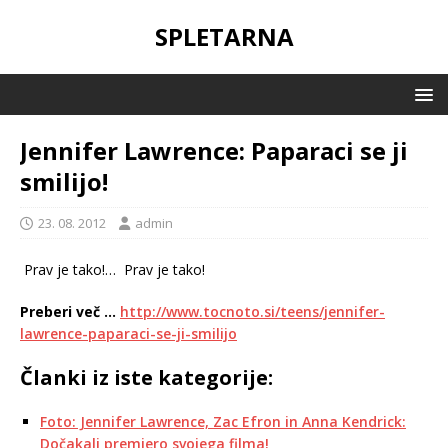
SPLETARNA
Jennifer Lawrence: Paparaci se ji
smilijo!
23. 08. 2012
admin
Prav je tako!…
Prav je tako!
Preberi več …
http://www.tocnoto.si/teens/jennifer-
lawrence-paparaci-se-ji-smilijo
Članki iz iste kategorije:
Foto: Jennifer Lawrence, Zac Efron in Anna Kendrick:
Dočakali premiero svojega filma!