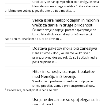
Grad Bory se nahaja v predelu Máriavölgy, le nekaj
kilometrov iz mestnega središča Székesfehérvára,
približno uro vožnje jugozahodno od Budimpešte. …
Velika izbira maloprodajnih in modnih
vrečk za darila in druge priložnosti
Če imate svoje podjetje, potem najverjetneje ob
koncu leta ali ob kateri drugi priložnosti svojim
zaposlenim, strankam pa tudi poslovnim …
Dostava paketov mora biti zanesljiva
Danes živimo v dobi, ko imamo veliko stvari
pravzaprav na dosegu rok. Če so še včasih ljudje
pošiljali pisma in …
Hiter in zanesljiv transport paketov
med Nemčijo in Slovenijo
V sodobnem poslovnem okolju si podjetja ne
smejo privoščiti zamud pri transportu paketov.
Čas dostave, zanesljivost in cena so tako …
Usnjene denarnice so spoj elegance in
uporabnosti