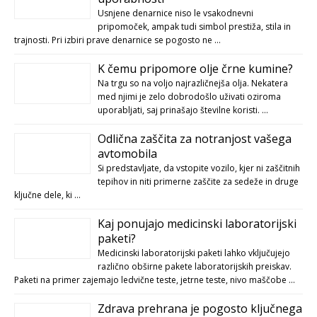
Usnjene denarnice niso le vsakodnevni
pripomoček, ampak tudi simbol prestiža, stila in
trajnosti. Pri izbiri prave denarnice se pogosto ne …
K čemu pripomore olje črne kumine?
Na trgu so na voljo najrazličnejša olja. Nekatera
med njimi je zelo dobrodošlo uživati oziroma
uporabljati, saj prinašajo številne koristi. …
Odlična zaščita za notranjost vašega
avtomobila
Si predstavljate, da vstopite vozilo, kjer ni zaščitnih
tepihov in niti primerne zaščite za sedeže in druge
ključne dele, ki …
Kaj ponujajo medicinski laboratorijski
paketi?
Medicinski laboratorijski paketi lahko vključujejo
različno obširne pakete laboratorijskih preiskav.
Paketi na primer zajemajo ledvične teste, jetrne teste, nivo maščobe …
Zdrava prehrana je pogosto ključnega