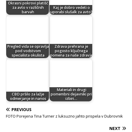
Okrasni pokrovi platišč
za avto v različnih
Kaj je dobro vedeti o
barvah
uporabi slušalk za avto?
Pregled vida se opravlja
Zdrava prehrana je
pod vodstvom
pogosto ključnega
specialista okulista
pomena za naše zdravje
Materiali in drugi
CBD pršilo za lažje
pomembni dejavniki pri
odmerjanje in nanos
izbiri…
PREVIOUS
FOTO Porejena Tina Turner z luksuzno jahto prispela v Dubrovnik
NEXT