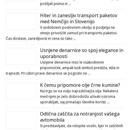
pošiljali pisma in …
Hiter in zanesljiv transport paketov
med Nemčijo in Slovenijo
V sodobnem poslovnem okolju si podjetja ne
smejo privoščiti zamud pri transportu paketov.
Čas dostave, zanesljivost in cena so tako …
Usnjene denarnice so spoj elegance in
uporabnosti
Usnjene denarnice niso le vsakodnevni
pripomoček, ampak tudi simbol prestiža, stila in
trajnosti. Pri izbiri prave denarnice se pogosto ne …
K čemu pripomore olje črne kumine?
Na trgu so na voljo najrazličnejša olja. Nekatera
med njimi je zelo dobrodošlo uživati oziroma
uporabljati, saj prinašajo številne koristi. …
Odlična zaščita za notranjost vašega
avtomobila
Si predstavljate, da vstopite vozilo, kjer ni zaščitnih