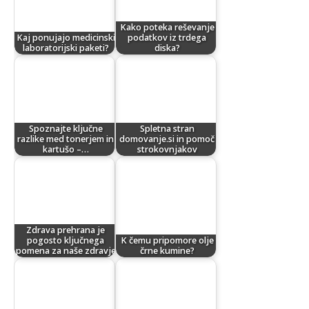
Kako poteka reševanje
Kaj ponujajo medicinski
podatkov iz trdega
laboratorijski paketi?
diska?
Spoznajte ključne
Spletna stran
razlike med tonerjem in
domovanje.si in pomoč
kartušo –…
strokovnjakov
Zdrava prehrana je
pogosto ključnega
K čemu pripomore olje
pomena za naše zdravje
črne kumine?