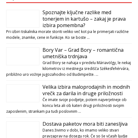
Spoznajte ključne razlike med
tonerjem in kartušo – zakaj je prava
izbira pomembna?
Pri izbiri tiskalnika morate storiti veliko več kot pa le primerjati različne
modele, znamke, cene in funkcije. Ko se boste …
Bory Var – Grad Bory – romantična
umetniška trdnjava
Grad Bory se nahaja v predelu Máriavölgy, le nekaj
kilometrov iz mestnega središča Székesfehérvára,
približno uro vožnje jugozahodno od Budimpešte. …
Velika izbira maloprodajnih in modnih
vrečk za darila in druge priložnosti
Če imate svoje podjetje, potem najverjetneje ob
koncu leta ali ob kateri drugi priložnosti svojim
zaposlenim, strankam pa tudi poslovnim …
Dostava paketov mora biti zanesljiva
Danes živimo v dobi, ko imamo veliko stvari
pravzaprav na dosegu rok. Če so še včasih ljudje