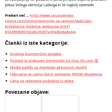
prikaz širšega območja Laškega in 50 najbolj zanimivih
Preberi več …
http://www.racunalniske-
novice.com/novice/sporocila-za-javnost/lasko2go-
brezplacna-mobilna-aplikacija.html?
RSS49590857d228cd5297a304382da8e44c
Članki iz iste kategorije:
Intelove biometrične slušalke
Pomlad in prebujeni hormončki na Ona-On.com 😉
Modni paščki za merilnike aktivnosti vívofit!
Februarja se začne četrti semester iPROM Akademije
Cena za reševanje podatkov iz diska
Povezane objave: