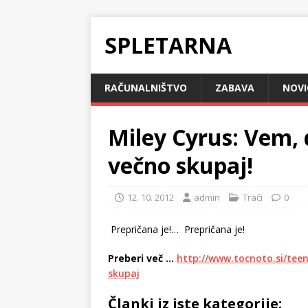
SPLETARNA
RAČUNALNIŠTVO
ZABAVA
NOVI
Miley Cyrus: Vem,
večno skupaj!
12. 10. 2012
admin
Trači
0
Prepričana je!…
Prepričana je!
Preberi več …
http://www.tocnoto.si/tee
skupaj
Članki iz iste kategorije: