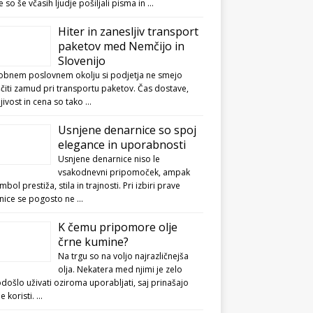
e so še včasih ljudje pošiljali pisma in …
Hiter in zanesljiv transport
paketov med Nemčijo in
Slovenijo
obnem poslovnem okolju si podjetja ne smejo
čiti zamud pri transportu paketov. Čas dostave,
jivost in cena so tako …
Usnjene denarnice so spoj
elegance in uporabnosti
Usnjene denarnice niso le
vsakodnevni pripomoček, ampak
imbol prestiža, stila in trajnosti. Pri izbiri prave
nice se pogosto ne …
K čemu pripomore olje
črne kumine?
Na trgu so na voljo najrazličnejša
olja. Nekatera med njimi je zelo
ošlo uživati oziroma uporabljati, saj prinašajo
ne koristi. …