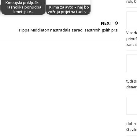
rok. Č
Kmetijski priključki –
raznolika ponudba
Klima za avto – naj bo
?
kmetijske…
vožnja prijetna tudi v…
NEXT
Pippa Middleton nastradala zaradi sestrinih golih prsi
V sod
privoš
zanesl
tudi s
denar
dobrod
števil