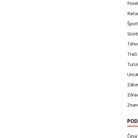
Pose
Račun
Šport
Stori
Tehno
Trači
Turi
Unca
Zaba
Zdrav
Znan
POD
Česa 