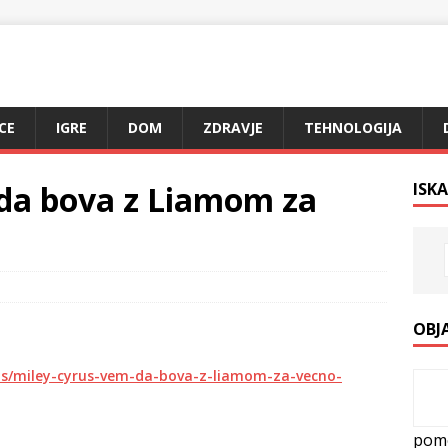
CE
IGRE
DOM
ZDRAVJE
TEHNOLOGIJA
 da bova z Liamom za
ISKA
OBJ
ns/miley-cyrus-vem-da-bova-z-liamom-za-vecno-
pom