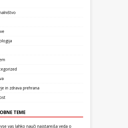
l
alništvo
tve
logija
zem
tegorized
va
je in zdrava prehrana
ost
OBNE TEME
vse vas lahko nauči najstarejša veda o