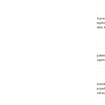
Si pre
tepiho
dele, 
pakete
zajema
Antiok
pojavl
zdrav