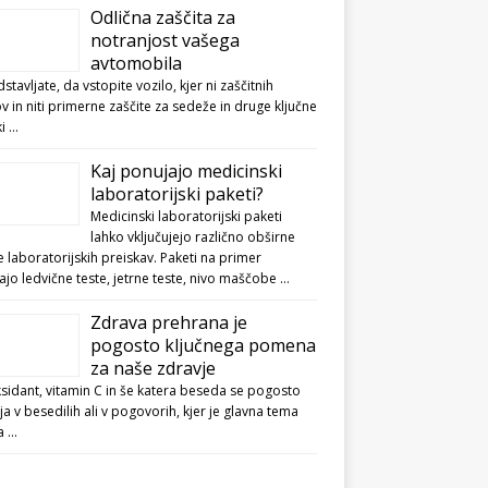
Odlična zaščita za
notranjost vašega
avtomobila
dstavljate, da vstopite vozilo, kjer ni zaščitnih
v in niti primerne zaščite za sedeže in druge ključne
ki …
Kaj ponujajo medicinski
laboratorijski paketi?
Medicinski laboratorijski paketi
lahko vključujejo različno obširne
 laboratorijskih preiskav. Paketi na primer
jo ledvične teste, jetrne teste, nivo maščobe …
Zdrava prehrana je
pogosto ključnega pomena
za naše zdravje
sidant, vitamin C in še katera beseda se pogosto
ja v besedilih ali v pogovorih, kjer je glavna tema
a …