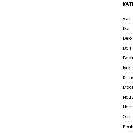
KAT
Avto
Daril
Delo
Dom
Fatal
Igre
Kulin
Moda i
Notr
Novi
Otroc
Počit