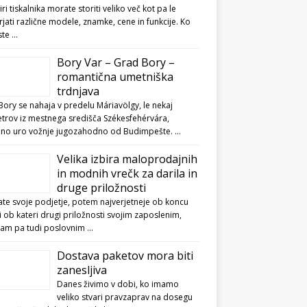
biri tiskalnika morate storiti veliko več kot pa le
jati različne modele, znamke, cene in funkcije. Ko
ste …
Bory Var – Grad Bory –
romantična umetniška
trdnjava
ory se nahaja v predelu Máriavölgy, le nekaj
etrov iz mestnega središča Székesfehérvára,
ižno uro vožnje jugozahodno od Budimpešte. …
Velika izbira maloprodajnih
in modnih vrečk za darila in
druge priložnosti
te svoje podjetje, potem najverjetneje ob koncu
li ob kateri drugi priložnosti svojim zaposlenim,
kam pa tudi poslovnim …
Dostava paketov mora biti
zanesljiva
Danes živimo v dobi, ko imamo
veliko stvari pravzaprav na dosegu