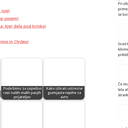
Pri iz
primer
 njej!
se bo
ep pesem!
ma, kjer dela pod krinko!
nnie in Clydeu!
Grad B
kilom
pribl
Če ima
Poskrbimo za uspešno
Kako izbrati ustrezne
leta a
rast naših malih pasjih
gumijaste tepihe za
stran
prijateljev
avto