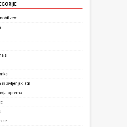
EGORIJE
mobilizem
a
na.si
arika
n življenjski stil
anja oprema
ce
i
nice