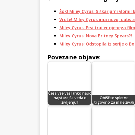
Šok! Miley Cyrus: S škarjami vlomil k
Vroče! Miley Cyrus ima novo, dubst
Miley Cyrus: Prvi trailer njenega fil
Miley Cyrus: Nova Britney Spears?!
Miley Cyrus: Odstopila iz serije o Bo
Povezane objave:
Česa vse vas lahko nauči
najstarejša veda o
Obiščite spletno
življenju?
trgovino za male živali