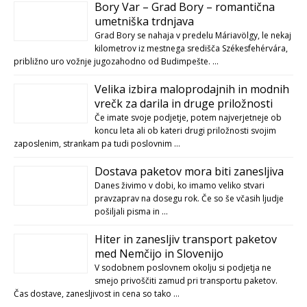
Bory Var – Grad Bory – romantična
umetniška trdnjava
Grad Bory se nahaja v predelu Máriavölgy, le nekaj
kilometrov iz mestnega središča Székesfehérvára,
približno uro vožnje jugozahodno od Budimpešte. …
Velika izbira maloprodajnih in modnih
vrečk za darila in druge priložnosti
Če imate svoje podjetje, potem najverjetneje ob
koncu leta ali ob kateri drugi priložnosti svojim
zaposlenim, strankam pa tudi poslovnim …
Dostava paketov mora biti zanesljiva
Danes živimo v dobi, ko imamo veliko stvari
pravzaprav na dosegu rok. Če so še včasih ljudje
pošiljali pisma in …
Hiter in zanesljiv transport paketov
med Nemčijo in Slovenijo
V sodobnem poslovnem okolju si podjetja ne
smejo privoščiti zamud pri transportu paketov.
Čas dostave, zanesljivost in cena so tako …