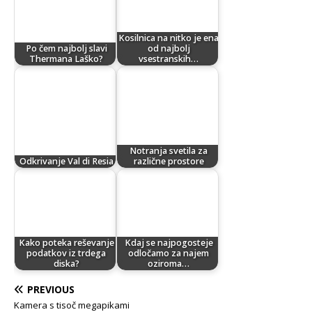
Kosilnica na nitko je ena
Po čem najbolj slavi
od najbolj
Thermana Laško?
vsestranskih…
Notranja svetila za
Odkrivanje Val di Resia
različne prostore
Kako poteka reševanje
Kdaj se najpogosteje
podatkov iz trdega
odločamo za najem
diska?
oziroma…
PREVIOUS
Kamera s tisoč megapikami