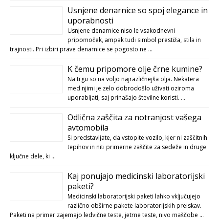
Usnjene denarnice so spoj elegance in
uporabnosti
Usnjene denarnice niso le vsakodnevni
pripomoček, ampak tudi simbol prestiža, stila in
trajnosti. Pri izbiri prave denarnice se pogosto ne …
K čemu pripomore olje črne kumine?
Na trgu so na voljo najrazličnejša olja. Nekatera
med njimi je zelo dobrodošlo uživati oziroma
uporabljati, saj prinašajo številne koristi. …
Odlična zaščita za notranjost vašega
avtomobila
Si predstavljate, da vstopite vozilo, kjer ni zaščitnih
tepihov in niti primerne zaščite za sedeže in druge
ključne dele, ki …
Kaj ponujajo medicinski laboratorijski
paketi?
Medicinski laboratorijski paketi lahko vključujejo
različno obširne pakete laboratorijskih preiskav.
Paketi na primer zajemajo ledvične teste, jetrne teste, nivo maščobe …