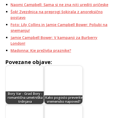
Naomi Campbell: Sama si ne zna niti urediti pričeske
Šok! Zvezdnica na preprogi šokirala z anoreksično
postavo
Foto: Lily Collins in Jamie Campbell Bower: Poljubi na
snemanju!
Jamie Campbell Bower: V kampanji za Burberry
London!
Madonna: Kje preživlja praznike?
Povezane objave:
Bory Var - Grad Bory -
romantična umetniška
Kako pogosto preverite
trdnjava
vremensko napoved?