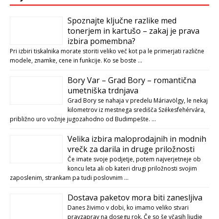
Spoznajte ključne razlike med
tonerjem in kartušo – zakaj je prava
izbira pomembna?
Pri izbiri tiskalnika morate storiti veliko več kot pa le primerjati različne
modele, znamke, cene in funkcije. Ko se boste …
Bory Var – Grad Bory – romantična
umetniška trdnjava
Grad Bory se nahaja v predelu Máriavölgy, le nekaj
kilometrov iz mestnega središča Székesfehérvára,
približno uro vožnje jugozahodno od Budimpešte. …
Velika izbira maloprodajnih in modnih
vrečk za darila in druge priložnosti
Če imate svoje podjetje, potem najverjetneje ob
koncu leta ali ob kateri drugi priložnosti svojim
zaposlenim, strankam pa tudi poslovnim …
Dostava paketov mora biti zanesljiva
Danes živimo v dobi, ko imamo veliko stvari
pravzaprav na dosegu rok. Če so še včasih ljudje