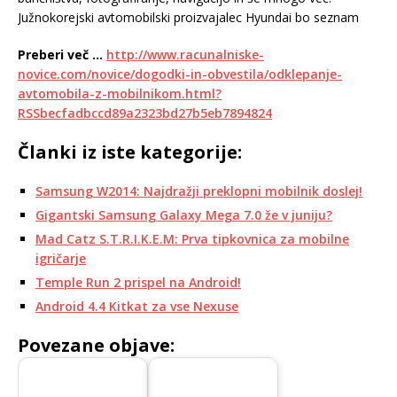
Južnokorejski avtomobilski proizvajalec Hyundai bo seznam
Preberi več …
http://www.racunalniske-
novice.com/novice/dogodki-in-obvestila/odklepanje-
avtomobila-z-mobilnikom.html?
RSSbecfadbccd89a2323bd27b5eb7894824
Članki iz iste kategorije:
Samsung W2014: Najdražji preklopni mobilnik doslej!
Gigantski Samsung Galaxy Mega 7.0 že v juniju?
Mad Catz S.T.R.I.K.E.M: Prva tipkovnica za mobilne
igričarje
Temple Run 2 prispel na Android!
Android 4.4 Kitkat za vse Nexuse
Povezane objave: