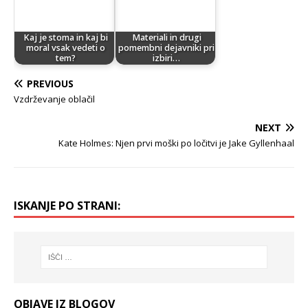
Kaj je stoma in kaj bi
Materiali in drugi
moral vsak vedeti o
pomembni dejavniki pri
tem?
izbiri…
PREVIOUS
Vzdrževanje oblačil
NEXT
Kate Holmes: Njen prvi moški po ločitvi je Jake Gyllenhaal
ISKANJE PO STRANI:
OBJAVE IZ BLOGOV