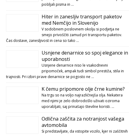
pošiljali pisma in …
Hiter in zanesljiv transport paketov
med Nemčijo in Slovenijo
V sodobnem poslovnem okolju si podjetja ne
smejo privoščiti zamud pri transportu paketov.
Čas dostave, zanesljivost in cena so tako …
Usnjene denarnice so spoj elegance in
uporabnosti
Usnjene denarnice niso le vsakodnevni
pripomoček, ampak tudi simbol prestiža, stila in
trajnosti. Pri izbiri prave denarnice se pogosto ne …
K čemu pripomore olje črne kumine?
Na trgu so na voljo najrazličnejša olja. Nekatera
med njimi je zelo dobrodošlo uživati oziroma
uporabljati, saj prinašajo številne koristi. …
Odlična zaščita za notranjost vašega
avtomobila
Si predstavljate, da vstopite vozilo, kjer ni zaščitnih