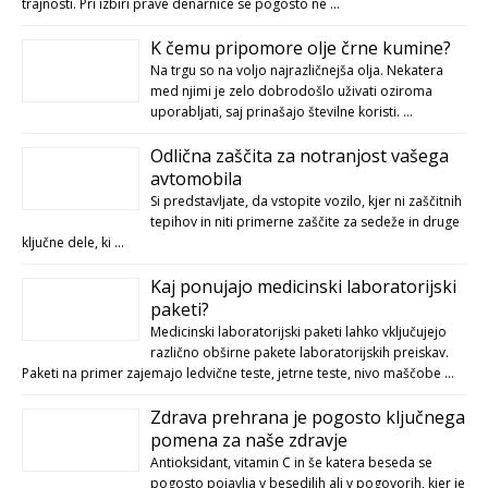
trajnosti. Pri izbiri prave denarnice se pogosto ne …
K čemu pripomore olje črne kumine?
Na trgu so na voljo najrazličnejša olja. Nekatera
med njimi je zelo dobrodošlo uživati oziroma
uporabljati, saj prinašajo številne koristi. …
Odlična zaščita za notranjost vašega
avtomobila
Si predstavljate, da vstopite vozilo, kjer ni zaščitnih
tepihov in niti primerne zaščite za sedeže in druge
ključne dele, ki …
Kaj ponujajo medicinski laboratorijski
paketi?
Medicinski laboratorijski paketi lahko vključujejo
različno obširne pakete laboratorijskih preiskav.
Paketi na primer zajemajo ledvične teste, jetrne teste, nivo maščobe …
Zdrava prehrana je pogosto ključnega
pomena za naše zdravje
Antioksidant, vitamin C in še katera beseda se
pogosto pojavlja v besedilih ali v pogovorih, kjer je