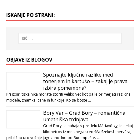
ISKANJE PO STRANI:
OBJAVE IZ BLOGOV
Spoznajte ključne razlike med
tonerjem in kartušo – zakaj je prava
izbira pomembna?
Pri izbiri tiskalnika morate storiti veliko več kot pa le primerjati različne
modele, znamke, cene in funkcije. Ko se boste …
Bory Var – Grad Bory – romantična
umetniška trdnjava
Grad Bory se nahaja v predelu Máriavölgy, le nekaj
kilometrov iz mestnega središča Székesfehérvára,
približno uro vožnje jugozahodno od Budimpešte. …