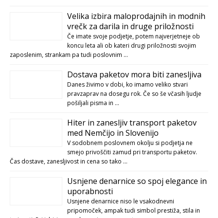
Velika izbira maloprodajnih in modnih
vrečk za darila in druge priložnosti
Če imate svoje podjetje, potem najverjetneje ob
koncu leta ali ob kateri drugi priložnosti svojim
zaposlenim, strankam pa tudi poslovnim …
Dostava paketov mora biti zanesljiva
Danes živimo v dobi, ko imamo veliko stvari
pravzaprav na dosegu rok. Če so še včasih ljudje
pošiljali pisma in …
Hiter in zanesljiv transport paketov
med Nemčijo in Slovenijo
V sodobnem poslovnem okolju si podjetja ne
smejo privoščiti zamud pri transportu paketov.
Čas dostave, zanesljivost in cena so tako …
Usnjene denarnice so spoj elegance in
uporabnosti
Usnjene denarnice niso le vsakodnevni
pripomoček, ampak tudi simbol prestiža, stila in