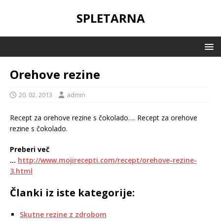
SPLETARNA
Orehove rezine
20. 02. 2013
admin
Recept za orehove rezine s čokolado….
Recept za orehove
rezine s čokolado.
Preberi več
…
http://www.mojirecepti.com/recept/orehove-rezine-
3.html
Članki iz iste kategorije:
Skutne rezine z zdrobom