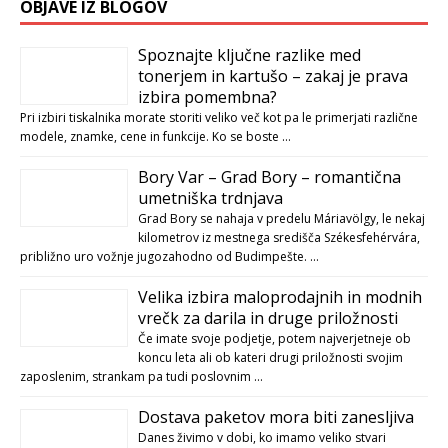
OBJAVE IZ BLOGOV
Spoznajte ključne razlike med
tonerjem in kartušo – zakaj je prava
izbira pomembna?
Pri izbiri tiskalnika morate storiti veliko več kot pa le primerjati različne
modele, znamke, cene in funkcije. Ko se boste …
Bory Var – Grad Bory – romantična
umetniška trdnjava
Grad Bory se nahaja v predelu Máriavölgy, le nekaj
kilometrov iz mestnega središča Székesfehérvára,
približno uro vožnje jugozahodno od Budimpešte. …
Velika izbira maloprodajnih in modnih
vrečk za darila in druge priložnosti
Če imate svoje podjetje, potem najverjetneje ob
koncu leta ali ob kateri drugi priložnosti svojim
zaposlenim, strankam pa tudi poslovnim …
Dostava paketov mora biti zanesljiva
Danes živimo v dobi, ko imamo veliko stvari