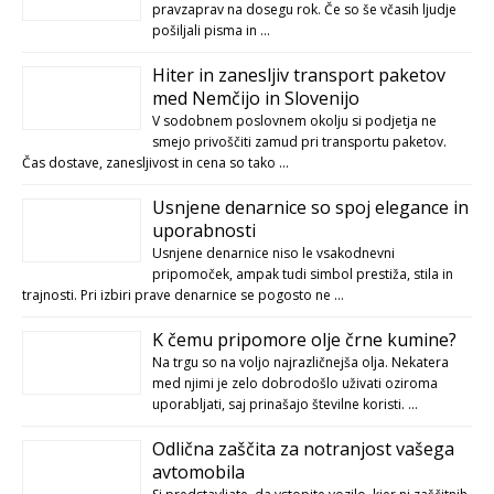
pravzaprav na dosegu rok. Če so še včasih ljudje
pošiljali pisma in …
Hiter in zanesljiv transport paketov
med Nemčijo in Slovenijo
V sodobnem poslovnem okolju si podjetja ne
smejo privoščiti zamud pri transportu paketov.
Čas dostave, zanesljivost in cena so tako …
Usnjene denarnice so spoj elegance in
uporabnosti
Usnjene denarnice niso le vsakodnevni
pripomoček, ampak tudi simbol prestiža, stila in
trajnosti. Pri izbiri prave denarnice se pogosto ne …
K čemu pripomore olje črne kumine?
Na trgu so na voljo najrazličnejša olja. Nekatera
med njimi je zelo dobrodošlo uživati oziroma
uporabljati, saj prinašajo številne koristi. …
Odlična zaščita za notranjost vašega
avtomobila