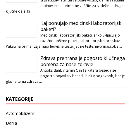
Si predstavljate, da vstopite vozilo, kjer ni zaščitnih
tepihov in niti primerne zaščite za sedeže in druge
ključne dele, ki …
Kaj ponujajo medicinski laboratorijski
paketi?
Medicinski laboratorijski paketi lahko vključujejo
različno obširne pakete laboratorijskih preiskav.
Paketi na primer zajemajo ledvične teste, jetrne teste, nivo maščobe …
Zdrava prehrana je pogosto ključnega
pomena za naše zdravje
Antioksidant, vitamin C in še katera beseda se
pogosto pojavlja v besedilih ali v pogovorih, kjer je
glavna tema zdrava …
KATEGORIJE
Avtomobilizem
Darila