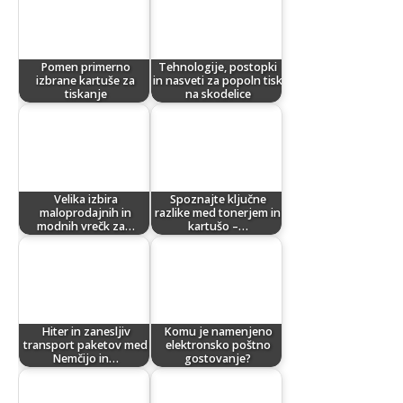
Pomen primerno
Tehnologije, postopki
izbrane kartuše za
in nasveti za popoln tisk
tiskanje
na skodelice
Velika izbira
Spoznajte ključne
maloprodajnih in
razlike med tonerjem in
modnih vrečk za…
kartušo –…
Hiter in zanesljiv
Komu je namenjeno
transport paketov med
elektronsko poštno
Nemčijo in…
gostovanje?