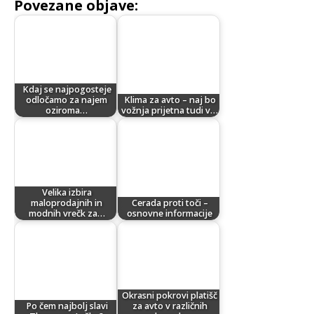
Povezane objave:
Kdaj se najpogosteje
odločamo za najem
Klima za avto – naj bo
oziroma…
vožnja prijetna tudi v…
Velika izbira
maloprodajnih in
Cerada proti toči –
modnih vrečk za…
osnovne informacije
Okrasni pokrovi platišč
Po čem najbolj slavi
za avto v različnih