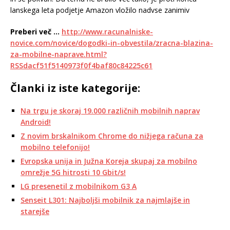
lanskega leta podjetje Amazon vložilo nadvse zanimiv
Preberi več …
http://www.racunalniske-
novice.com/novice/dogodki-in-obvestila/zracna-blazina-
za-mobilne-naprave.html?
RSSdacf51f5140973f0f4baf80c84225c61
Članki iz iste kategorije:
Na trgu je skoraj 19.000 različnih mobilnih naprav
Android!
Z novim brskalnikom Chrome do nižjega računa za
mobilno telefonijo!
Evropska unija in Južna Koreja skupaj za mobilno
omrežje 5G hitrosti 10 Gbit/s!
LG presenetil z mobilnikom G3 A
Senseit L301: Najboljši mobilnik za najmlajše in
starejše