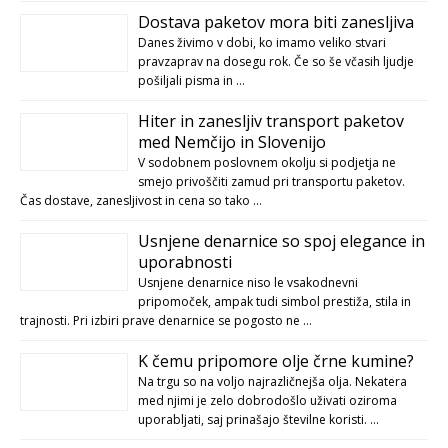
Dostava paketov mora biti zanesljiva
Danes živimo v dobi, ko imamo veliko stvari
pravzaprav na dosegu rok. Če so še včasih ljudje
pošiljali pisma in …
Hiter in zanesljiv transport paketov
med Nemčijo in Slovenijo
V sodobnem poslovnem okolju si podjetja ne
smejo privoščiti zamud pri transportu paketov.
Čas dostave, zanesljivost in cena so tako …
Usnjene denarnice so spoj elegance in
uporabnosti
Usnjene denarnice niso le vsakodnevni
pripomoček, ampak tudi simbol prestiža, stila in
trajnosti. Pri izbiri prave denarnice se pogosto ne …
K čemu pripomore olje črne kumine?
Na trgu so na voljo najrazličnejša olja. Nekatera
med njimi je zelo dobrodošlo uživati oziroma
uporabljati, saj prinašajo številne koristi. …