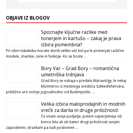
OBJAVE IZ BLOGOV
Spoznajte ključne razlike med
tonerjem in kartušo – zakaj je prava
izbira pomembna?
Pri izbiri tiskalnika morate storiti veliko več kot pa le primerjati različne
modele, znamke, cene in funkcije. Ko se boste …
Bory Var – Grad Bory – romantična
umetniška trdnjava
Grad Bory se nahaja v predelu Máriavölgy, le nekaj
kilometrov iz mestnega središča Székesfehérvára,
približno uro vožnje jugozahodno od Budimpešte. …
Velika izbira maloprodajnih in modnih
vrečk za darila in druge priložnosti
Če imate svoje podjetje, potem najverjetneje ob
koncu leta ali ob kateri drugi priložnosti svojim
zaposlenim, strankam pa tudi poslovnim …