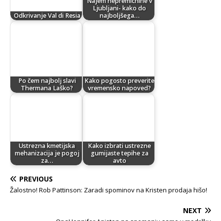
Najem nepremičnine v
Ljubljani- kako do
Odkrivanje Val di Resia
najboljšega…
Po čem najbolj slavi
Kako pogosto preverite
Thermana Laško?
vremensko napoved?
Ustrezna kmetijska
Kako izbrati ustrezne
mehanizacija je pogoj
gumijaste tepihe za
za…
avto
PREVIOUS
Žalostno! Rob Pattinson: Zaradi spominov na Kristen prodaja hišo!
NEXT