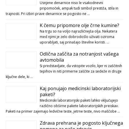
Usnjene denarnice niso le vsakodnevni
pripomoček, ampak tudi simbol prestiža, stila in
trajnosti. Pri izbiri prave denarnice se pogosto ne …
K čemu pripomore olje črne kumine?
Na trgu so na voljo najrazličnejša olja. Nekatera
med njimi je zelo dobrodošlo uživati oziroma
uporabljati, saj prinašajo številne koristi. …
Odlična zaščita za notranjost vašega
avtomobila
Si predstavljate, da vstopite vozilo, kjer ni zaščitnih
tepihov in niti primerne zaščite za sedeže in druge
ključne dele, ki …
Kaj ponujajo medicinski laboratorijski
paketi?
Medicinski laboratorijski paketi lahko vključujejo
različno obširne pakete laboratorijskih preiskav.
Paketi na primer zajemajo ledvične teste, jetrne teste, nivo maščobe …
Zdrava prehrana je pogosto ključnega
pomena za naše zdravje