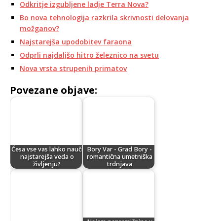
Odkritje izgubljene ladje Terra Nova?
Bo nova tehnologija razkrila skrivnosti delovanja
možganov?
Najstarejša upodobitev faraona
Odprli najdaljšo hitro železnico na svetu
Nova vrsta strupenih primatov
Povezane objave:
Česa vse vas lahko nauči
Bory Var - Grad Bory -
najstarejša veda o
romantična umetniška
življenju?
trdnjava