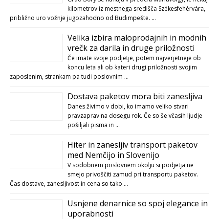
kilometrov iz mestnega središča Székesfehérvára,
približno uro vožnje jugozahodno od Budimpešte. …
Velika izbira maloprodajnih in modnih
vrečk za darila in druge priložnosti
Če imate svoje podjetje, potem najverjetneje ob
koncu leta ali ob kateri drugi priložnosti svojim
zaposlenim, strankam pa tudi poslovnim …
Dostava paketov mora biti zanesljiva
Danes živimo v dobi, ko imamo veliko stvari
pravzaprav na dosegu rok. Če so še včasih ljudje
pošiljali pisma in …
Hiter in zanesljiv transport paketov
med Nemčijo in Slovenijo
V sodobnem poslovnem okolju si podjetja ne
smejo privoščiti zamud pri transportu paketov.
Čas dostave, zanesljivost in cena so tako …
Usnjene denarnice so spoj elegance in
uporabnosti