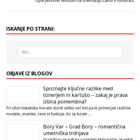
Opa! Jennifer Aniston na snemanju samo v modrčku
ISKANJE PO STRANI:
OBJAVE IZ BLOGOV
Spoznajte ključne razlike med
tonerjem in kartušo – zakaj je prava
izbira pomembna?
Pri izbiri tiskalnika morate storiti veliko več kot pa le primerjati različne
modele, znamke, cene in funkcije. Ko se boste …
Bory Var – Grad Bory – romantična
umetniška trdnjava
Grad Bory se nahaja v predelu Máriavölgy, le nekaj