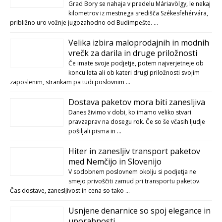
Grad Bory se nahaja v predelu Máriavölgy, le nekaj
kilometrov iz mestnega središča Székesfehérvára,
približno uro vožnje jugozahodno od Budimpešte. …
Velika izbira maloprodajnih in modnih
vrečk za darila in druge priložnosti
Če imate svoje podjetje, potem najverjetneje ob
koncu leta ali ob kateri drugi priložnosti svojim
zaposlenim, strankam pa tudi poslovnim …
Dostava paketov mora biti zanesljiva
Danes živimo v dobi, ko imamo veliko stvari
pravzaprav na dosegu rok. Če so še včasih ljudje
pošiljali pisma in …
Hiter in zanesljiv transport paketov
med Nemčijo in Slovenijo
V sodobnem poslovnem okolju si podjetja ne
smejo privoščiti zamud pri transportu paketov.
Čas dostave, zanesljivost in cena so tako …
Usnjene denarnice so spoj elegance in
uporabnosti