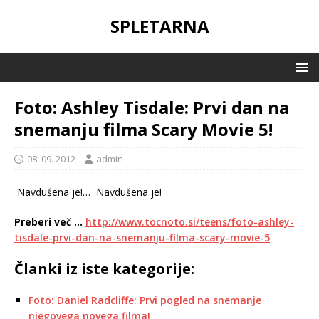
SPLETARNA
Foto: Ashley Tisdale: Prvi dan na
snemanju filma Scary Movie 5!
08. 09. 2012
admin
Navdušena je!…
Navdušena je!
Preberi več …
http://www.tocnoto.si/teens/foto-ashley-
tisdale-prvi-dan-na-snemanju-filma-scary-movie-5
Članki iz iste kategorije:
Foto: Daniel Radcliffe: Prvi pogled na snemanje
njegovega novega filma!