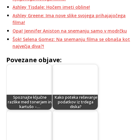
Ashley Tisdale: Hočem imeti obline!
Ashley Greene: Ima nove slike svojega prihajajočega
filma!
Opa! Jennifer Aniston na snemanju samo v modrčku
Šok! Selena Gomez: Na snemanju filma se obnaša kot
največja diva?!
Povezane objave:
Spoznajte ključne
Kako poteka reševanje
razlike med tonerjem in
podatkov iz trdega
kartušo –…
diska?