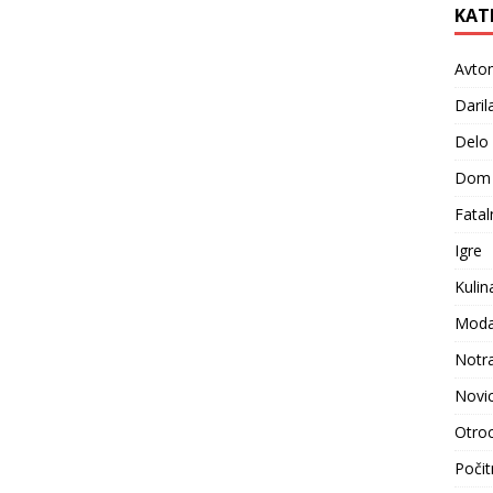
KAT
Avto
Daril
Delo
Dom
Fatal
Igre
Kulin
Moda i
Notr
Novi
Otroc
Počit