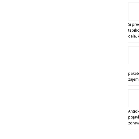
Si pre
tepiho
dele, 
pakete
zajema
Antiok
pojavl
zdrav