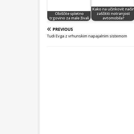
Kako na učinkovit nači
Obiščite spletno
zaščititi notranjost
trgovino za male živali
avtomobila?
PREVIOUS
Tudi Evga z vrhunskim napajalnim sistemom