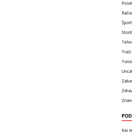
Pose
Račun
Šport
Stori
Tehno
Trači
Turi
Unca
Zaba
Zdrav
Znan
POD
Kaj j