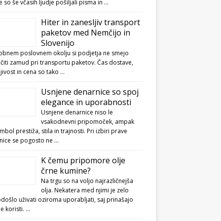
e so še včasih ljudje pošiljali pisma in …
Hiter in zanesljiv transport
paketov med Nemčijo in
Slovenijo
obnem poslovnem okolju si podjetja ne smejo
čiti zamud pri transportu paketov. Čas dostave,
jivost in cena so tako …
Usnjene denarnice so spoj
elegance in uporabnosti
Usnjene denarnice niso le
vsakodnevni pripomoček, ampak
imbol prestiža, stila in trajnosti. Pri izbiri prave
nice se pogosto ne …
K čemu pripomore olje
črne kumine?
Na trgu so na voljo najrazličnejša
olja. Nekatera med njimi je zelo
ošlo uživati oziroma uporabljati, saj prinašajo
ne koristi. …