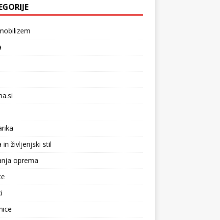
EGORIJE
mobilizem
a
na.si
arika
n življenjski stil
anja oprema
ce
i
nice