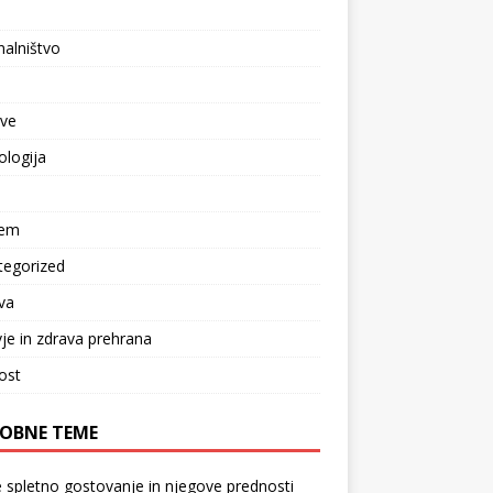
l
alništvo
tve
logija
zem
tegorized
va
je in zdrava prehrana
ost
OBNE TEME
e spletno gostovanje in njegove prednosti