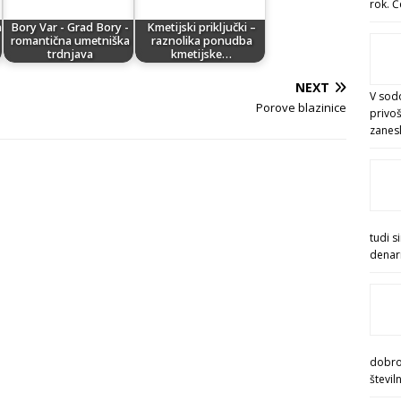
rok. Č
n
Bory Var - Grad Bory -
Kmetijski priključki –
romantična umetniška
raznolika ponudba
trdnjava
kmetijske…
NEXT
V sod
Porove blazinice
privoš
zanesl
tudi s
denar
dobrod
števil