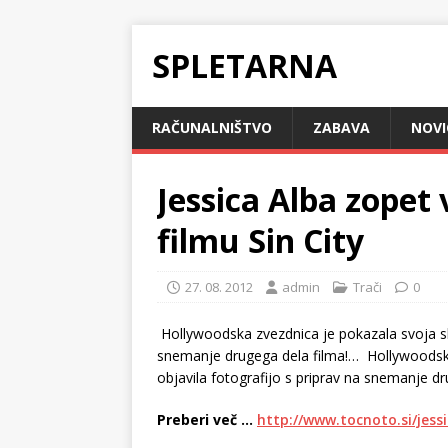
SPLETARNA
RAČUNALNIŠTVO
ZABAVA
NOVI
Jessica Alba zopet 
filmu Sin City
27. 08. 2012
admin
Trači
0
Hollywoodska zvezdnica je pokazala svoja sko
snemanje drugega dela filma!…
Hollywoodska
objavila fotografijo s priprav na snemanje dr
Preberi več …
http://www.tocnoto.si/jessi