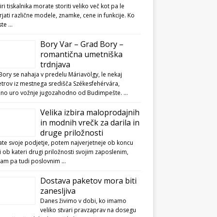
biri tiskalnika morate storiti veliko več kot pa le
jati različne modele, znamke, cene in funkcije. Ko
ste …
Bory Var – Grad Bory –
romantična umetniška
trdnjava
ory se nahaja v predelu Máriavölgy, le nekaj
etrov iz mestnega središča Székesfehérvára,
ižno uro vožnje jugozahodno od Budimpešte. …
Velika izbira maloprodajnih
in modnih vrečk za darila in
druge priložnosti
te svoje podjetje, potem najverjetneje ob koncu
li ob kateri drugi priložnosti svojim zaposlenim,
kam pa tudi poslovnim …
Dostava paketov mora biti
zanesljiva
Danes živimo v dobi, ko imamo
veliko stvari pravzaprav na dosegu