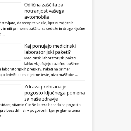
Odlična zaščita za
notranjost vašega
avtomobila
dstavljate, da vstopite vozilo, kjer ni zaščitnih
v in niti primerne zaščite za sedeže in druge ključne
ki …
Kaj ponujajo medicinski
laboratorijski paketi?
Medicinski laboratorijski paketi
lahko vključujejo različno obširne
 laboratorijskih preiskav. Paketi na primer
jo ledvične teste, jetrne teste, nivo maščobe …
Zdrava prehrana je
pogosto ključnega pomena
za naše zdravje
sidant, vitamin C in še katera beseda se pogosto
ja v besedilih ali v pogovorih, kjer je glavna tema
a …