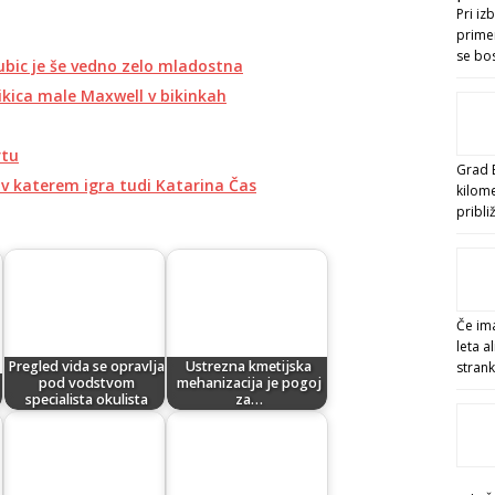
Pri iz
primer
se bo
ubic je še vedno zelo mladostna
likica male Maxwell v bikinkah
rtu
Grad B
v katerem igra tudi Katarina Čas
kilom
pribl
Če ima
leta a
Pregled vida se opravlja
Ustrezna kmetijska
stran
pod vodstvom
mehanizacija je pogoj
specialista okulista
za…