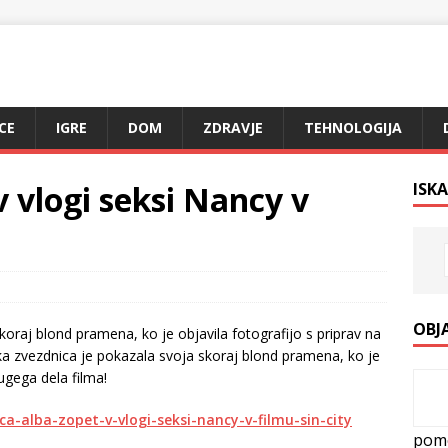
CE
IGRE
DOM
ZDRAVJE
TEHNOLOGIJA
v vlogi seksi Nancy v
ISKA
OBJ
raj blond pramena, ko je objavila fotografijo s priprav na
 zvezdnica je pokazala svoja skoraj blond pramena, ko je
ugega dela filma!
ca-alba-zopet-v-vlogi-seksi-nancy-v-filmu-sin-city
pom