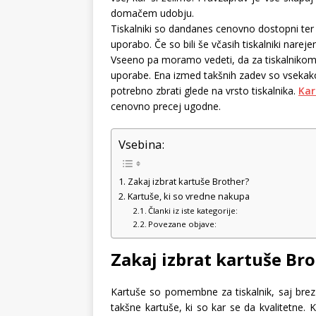
domačem udobju.
Tiskalniki so dandanes cenovno dostopni ter
uporabo. Če so bili še včasih tiskalniki nar
Vseeno pa moramo vedeti, da za tiskalnikom ti
uporabe. Ena izmed takšnih zadev so vsekakor 
potrebno zbrati glede na vrsto tiskalnika.
Kar
cenovno precej ugodne.
Vsebina:
Zakaj izbrat kartuše Brother?
Kartuše, ki so vredne nakupa
Članki iz iste kategorije:
Povezane objave:
Zakaj izbrat kartuše Br
Kartuše so pomembne za tiskalnik, saj brez
takšne kartuše, ki so kar se da kvalitetne.