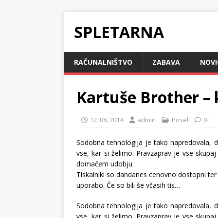
SPLETARNA
RAČUNALNIŠTVO
ZABAVA
NOVI
Kartuše Brother – 
12. 08. 2014
admin
Posel
0
Sodobna tehnologija je tako napredovala, d
vse, kar si želimo. Pravzaprav je vse skup
domačem udobju.
Tiskalniki so dandanes cenovno dostopni ter
uporabo. Če so bili še včasih tis…
Sodobna tehnologija je tako napredovala, d
vse, kar si želimo. Pravzaprav je vse skup