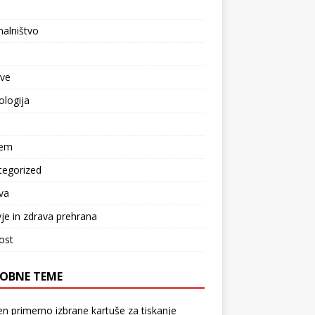
l
alništvo
tve
logija
zem
tegorized
va
je in zdrava prehrana
ost
OBNE TEME
 primerno izbrane kartuše za tiskanje