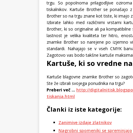
trgu. So popolnoma prilagodljive oziroma
tiskalnikov. Kartuše Brother se ponašajo
Brother so na trgu znane kot tiste, ki imajo z
Izbirate lahko med različnimi vrstami ka
Brother, ki so originalne ali pa kompatibilne
lastnost je velika kvaliteta ter hitro, eno
znamke Brother so narejene po izjemno vis
standardi. Nahajajo se v vseh CMYK barva
Zagotovo vas bodo takšne kartuše maksimalno 
Kartuše, ki so vredne n
Kartuše blagovne znamke Brother so zagotov
Ste že izbrali svojega ponudnika na trgu?
Preberi več …
http://digitalnitisk.blogs
tiskanja.html
Članki iz iste kategorije:
Zanimive izdaje zlatnikov
Nagrobni spomeniki se spreminjajo