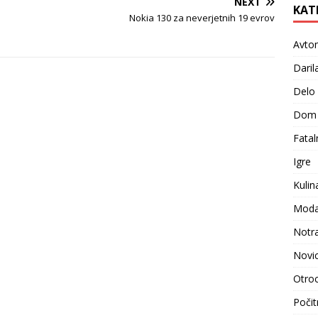
NEXT
KAT
Nokia 130 za neverjetnih 19 evrov
Avto
Daril
Delo
Dom
Fatal
Igre
Kulin
Moda i
Notr
Novi
Otroc
Počit