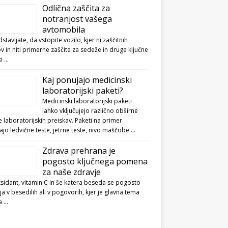
Odlična zaščita za
notranjost vašega
avtomobila
dstavljate, da vstopite vozilo, kjer ni zaščitnih
v in niti primerne zaščite za sedeže in druge ključne
ki …
Kaj ponujajo medicinski
laboratorijski paketi?
Medicinski laboratorijski paketi
lahko vključujejo različno obširne
 laboratorijskih preiskav. Paketi na primer
jo ledvične teste, jetrne teste, nivo maščobe …
Zdrava prehrana je
pogosto ključnega pomena
za naše zdravje
sidant, vitamin C in še katera beseda se pogosto
ja v besedilih ali v pogovorih, kjer je glavna tema
a …