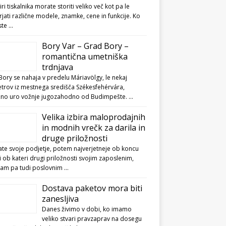
biri tiskalnika morate storiti veliko več kot pa le
jati različne modele, znamke, cene in funkcije. Ko
ste …
Bory Var – Grad Bory –
romantična umetniška
trdnjava
ory se nahaja v predelu Máriavölgy, le nekaj
etrov iz mestnega središča Székesfehérvára,
ižno uro vožnje jugozahodno od Budimpešte. …
Velika izbira maloprodajnih
in modnih vrečk za darila in
druge priložnosti
te svoje podjetje, potem najverjetneje ob koncu
li ob kateri drugi priložnosti svojim zaposlenim,
kam pa tudi poslovnim …
Dostava paketov mora biti
zanesljiva
Danes živimo v dobi, ko imamo
veliko stvari pravzaprav na dosegu