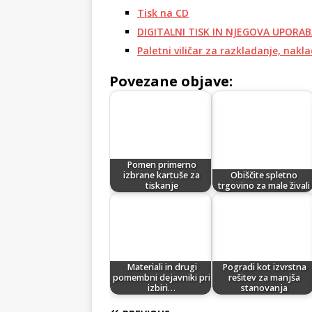
Tisk na CD
DIGITALNI TISK IN NJEGOVA UPORA
Paletni viličar za razkladanje, nakl
Povezane objave:
Pomen primerno
izbrane kartuše za
Obiščite spletno
tiskanje
trgovino za male živali
Materiali in drugi
Pogradi kot izvrstna
pomembni dejavniki pri
rešitev za manjša
izbiri…
stanovanja