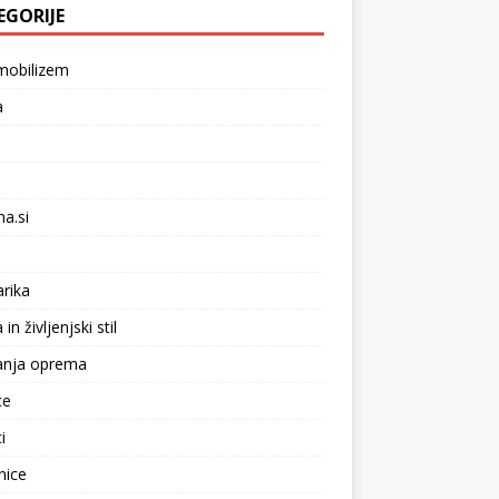
EGORIJE
mobilizem
a
na.si
arika
n življenjski stil
anja oprema
ce
i
nice