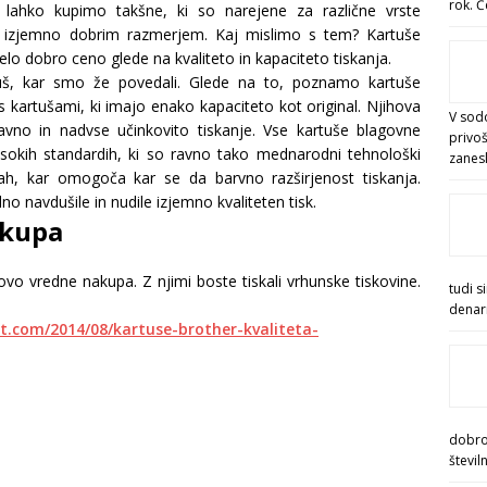
rok. Č
 lahko kupimo takšne, ki so narejene za različne vrste
 z izjemno dobrim razmerjem. Kaj mislimo s tem? Kartuše
elo dobro ceno glede na kvaliteto in kapaciteto tiskanja.
rtuš, kar smo že povedali. Glede na to, poznamo kartuše
 s kartušami, ki imajo enako kapaciteto kot original. Njihova
V sod
stavno in nadvse učinkovito tiskanje. Vse kartuše blagovne
privoš
okih standardih, ki so ravno tako mednarodni tehnološki
zanesl
h, kar omogoča kar se da barvno razširjenost tiskanja.
navdušile in nudile izjemno kvaliteten tisk.
akupa
o vredne nakupa. Z njimi boste tiskali vrhunske tiskovine.
tudi s
denar
pot.com/2014/08/kartuse-brother-kvaliteta-
dobrod
števil