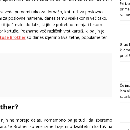
Pri iz
primer
 seveda primerni tako za domačo, kot tudi za poslovno
se bo
ejeni za poslovne namene, danes temu vsekakor ni več tako.
čijo številni dodatki, ki jih je potrebno menjati tekom
kartuše. Poznamo več različnih vrst kartuš, ki pa jih je
tuše Brother
so danes izjemno kvalitetne, popularne ter
Grad B
kilom
pribl
Če ima
leta a
stran
other?
 njih ne morejo delati. Pomembno pa je tudi, da izberemo
 Kartuše Brother so ene izmed izjemno kvalitetnih kartuš na