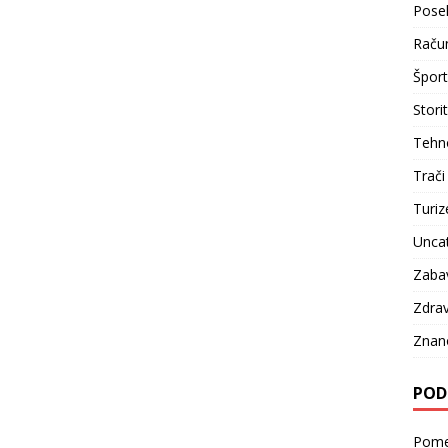
Pose
Račun
Šport
Stori
Tehno
Trači
Turi
Unca
Zaba
Zdrav
Znan
POD
Pomen