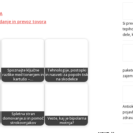
BA
adanje in prevoz tovora
Si pre
tepiho
dele, 
pakete
Spoznajte ključne
Tehnologije, postopki
razlike med tonerjem in
in nasveti za popoln tisk
zajema
kartušo –…
na skodelice
Antiok
pojavl
Spletna stran
zdrav
domovanje.si in pomoč
Veste, kaj je bipolarna
strokovnjakov
motnja?