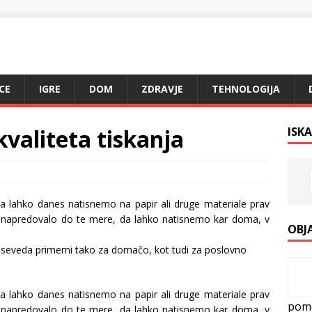
CE
IGRE
DOM
ZDRAVJE
TEHNOLOGIJA
kvaliteta tiskanja
ISKA
a lahko danes natisnemo na papir ali druge materiale prav
aj napredovalo do te mere, da lahko natisnemo kar doma, v
OBJ
 seveda primerni tako za domačo, kot tudi za poslovno
a lahko danes natisnemo na papir ali druge materiale prav
pom
aj napredovalo do te mere, da lahko natisnemo kar doma, v