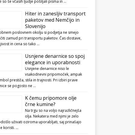
e so še včasih ljudje pošiljali pisma in …
Hiter in zanesljiv transport
paketov med Nemčijo in
Slovenijo
obnem poslovnem okolju si podjetja ne smejo
čiti zamud pri transportu paketov. Čas dostave,
jivost in cena so tako …
Usnjene denarnice so spoj
elegance in uporabnosti
Usnjene denarnice niso le
vsakodnevni pripomoček, ampak
imbol prestiža, stila in trajnosti. Pri izbiri prave
nice se pogosto ne …
K čemu pripomore olje
črne kumine?
Na trgu so na voljo najrazličnejša
olja. Nekatera med njimi je zelo
ošlo uživati oziroma uporabljati, saj prinašajo
ne koristi. …