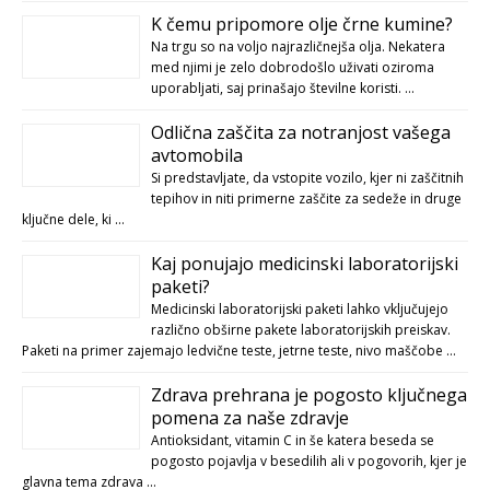
K čemu pripomore olje črne kumine?
Na trgu so na voljo najrazličnejša olja. Nekatera
med njimi je zelo dobrodošlo uživati oziroma
uporabljati, saj prinašajo številne koristi. …
Odlična zaščita za notranjost vašega
avtomobila
Si predstavljate, da vstopite vozilo, kjer ni zaščitnih
tepihov in niti primerne zaščite za sedeže in druge
ključne dele, ki …
Kaj ponujajo medicinski laboratorijski
paketi?
Medicinski laboratorijski paketi lahko vključujejo
različno obširne pakete laboratorijskih preiskav.
Paketi na primer zajemajo ledvične teste, jetrne teste, nivo maščobe …
Zdrava prehrana je pogosto ključnega
pomena za naše zdravje
Antioksidant, vitamin C in še katera beseda se
pogosto pojavlja v besedilih ali v pogovorih, kjer je
glavna tema zdrava …