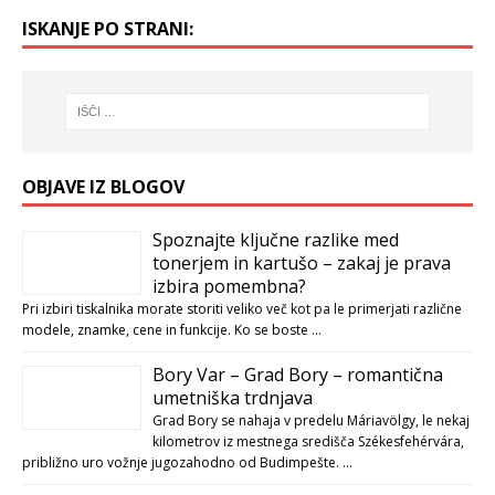
ISKANJE PO STRANI:
OBJAVE IZ BLOGOV
Spoznajte ključne razlike med
tonerjem in kartušo – zakaj je prava
izbira pomembna?
Pri izbiri tiskalnika morate storiti veliko več kot pa le primerjati različne
modele, znamke, cene in funkcije. Ko se boste …
Bory Var – Grad Bory – romantična
umetniška trdnjava
Grad Bory se nahaja v predelu Máriavölgy, le nekaj
kilometrov iz mestnega središča Székesfehérvára,
približno uro vožnje jugozahodno od Budimpešte. …