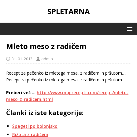
SPLETARNA
Mleto meso z radičem
31. 01. 2013
admin
Recept za pečenko iz mletega mesa, z radičem in pršutom….
Recept za pečenko iz mletega mesa, z radičem in pršutom.
Preberi več …
http://www.mojirecepti.com/recept/mleto-
meso-z-radicem.html
Članki iz iste kategorije:
Špageti po bolonjsko
Rižota z radičem