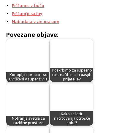
Piščanec z bučo
Piščančji satay
Nabodala z ananasom
Povezane objave:
Poskrbimo za uspešno
Konopljini proteini so
rast naših malih pasjih
uvrščeni v super živila
prijateljev
Kako se lotiti
Notranja svetila za
načrtovanja otroške
različne prostore
sobe?