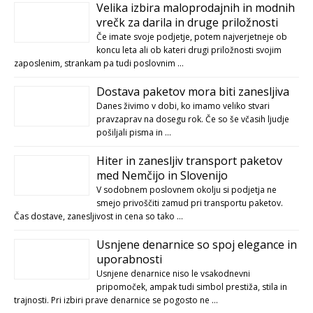
Velika izbira maloprodajnih in modnih
vrečk za darila in druge priložnosti
Če imate svoje podjetje, potem najverjetneje ob
koncu leta ali ob kateri drugi priložnosti svojim
zaposlenim, strankam pa tudi poslovnim …
Dostava paketov mora biti zanesljiva
Danes živimo v dobi, ko imamo veliko stvari
pravzaprav na dosegu rok. Če so še včasih ljudje
pošiljali pisma in …
Hiter in zanesljiv transport paketov
med Nemčijo in Slovenijo
V sodobnem poslovnem okolju si podjetja ne
smejo privoščiti zamud pri transportu paketov.
Čas dostave, zanesljivost in cena so tako …
Usnjene denarnice so spoj elegance in
uporabnosti
Usnjene denarnice niso le vsakodnevni
pripomoček, ampak tudi simbol prestiža, stila in
trajnosti. Pri izbiri prave denarnice se pogosto ne …