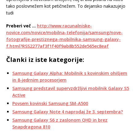
tako poslovnežem kot petičnežem. To dejansko nakazujejo
tudi
Preberi več …
http://www.racunalniske-
novice.com/novice/mobilna-telefonija/samsung/nove-
fotografije-prestiznega-mobilnika-samsung-galaxy-
f.html?RSS2277af3f1f40f9ab8b552de565ec8eaf
Članki iz iste kategorije:
Samsung Galaxy Alpha: Mobilnik s kovinskim ohišjem
in 8-jedrnim procesorjem
Samsung predstavil supervzdržljivi mobilnik Galaxy S5
Active
Povsem kovinski Samsung SM-A500
Samsung Galaxy Note 4 naprodaj že 3. septembra?
Samsung Galaxy S6 z zaslonom QHD in brez
Snapdragona 810