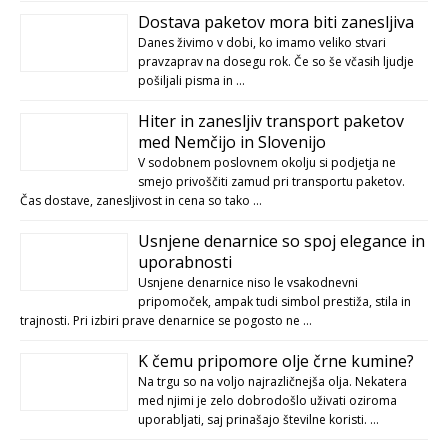
Dostava paketov mora biti zanesljiva
Danes živimo v dobi, ko imamo veliko stvari
pravzaprav na dosegu rok. Če so še včasih ljudje
pošiljali pisma in …
Hiter in zanesljiv transport paketov
med Nemčijo in Slovenijo
V sodobnem poslovnem okolju si podjetja ne
smejo privoščiti zamud pri transportu paketov.
Čas dostave, zanesljivost in cena so tako …
Usnjene denarnice so spoj elegance in
uporabnosti
Usnjene denarnice niso le vsakodnevni
pripomoček, ampak tudi simbol prestiža, stila in
trajnosti. Pri izbiri prave denarnice se pogosto ne …
K čemu pripomore olje črne kumine?
Na trgu so na voljo najrazličnejša olja. Nekatera
med njimi je zelo dobrodošlo uživati oziroma
uporabljati, saj prinašajo številne koristi. …