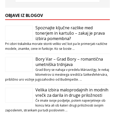
OBJAVE IZ BLOGOV
Spoznajte ključne razlike med
tonerjem in kartušo – zakaj je prava
izbira pomembna?
Pri izbiri tiskalnika morate storiti veliko več kot pa le primerjati različne
modele, znamke, cene in funkcije. Ko se boste …
Bory Var – Grad Bory – romantična
umetniška trdnjava
Grad Bory se nahaja v predelu Máriavölgy, le nekaj
kilometrov iz mestnega središča Székesfehérvára,
približno uro vožnje jugozahodno od Budimpešte. …
Velika izbira maloprodajnih in modnih
vrečk za darila in druge priložnosti
Če imate svoje podjetje, potem najverjetneje ob
koncu leta ali ob kateri drugi priložnosti svojim
zaposlenim, strankam pa tudi poslovnim …