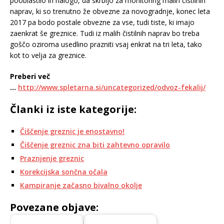
pooblastilo in nalogo, da skrbijo za monitoring malih čistilnih
naprav, ki so trenutno že obvezne za novogradnje, konec leta
2017 pa bodo postale obvezne za vse, tudi tiste, ki imajo
zaenkrat še greznice. Tudi iz malih čistilnih naprav bo treba
goščo oziroma usedlino prazniti vsaj enkrat na tri leta, tako
kot to velja za greznice.
Preberi več
…
http://www.spletarna.si/uncategorized/odvoz-fekalij/
Članki iz iste kategorije:
Čiščenje greznic je enostavno!
Čiščenje greznic zna biti zahtevno opravilo
Praznjenje greznic
Korekcijska sončna očala
Kampiranje začasno bivalno okolje
Povezane objave: