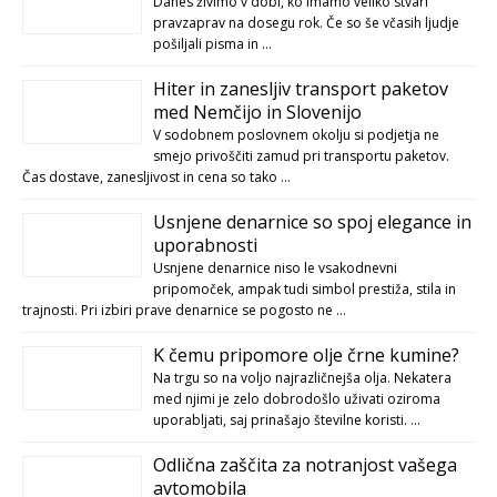
Danes živimo v dobi, ko imamo veliko stvari
pravzaprav na dosegu rok. Če so še včasih ljudje
pošiljali pisma in …
Hiter in zanesljiv transport paketov
med Nemčijo in Slovenijo
V sodobnem poslovnem okolju si podjetja ne
smejo privoščiti zamud pri transportu paketov.
Čas dostave, zanesljivost in cena so tako …
Usnjene denarnice so spoj elegance in
uporabnosti
Usnjene denarnice niso le vsakodnevni
pripomoček, ampak tudi simbol prestiža, stila in
trajnosti. Pri izbiri prave denarnice se pogosto ne …
K čemu pripomore olje črne kumine?
Na trgu so na voljo najrazličnejša olja. Nekatera
med njimi je zelo dobrodošlo uživati oziroma
uporabljati, saj prinašajo številne koristi. …
Odlična zaščita za notranjost vašega
avtomobila