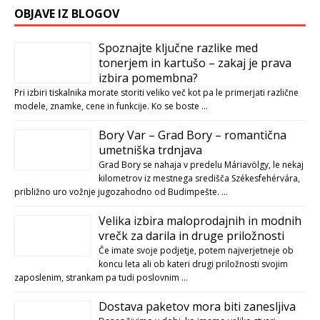
OBJAVE IZ BLOGOV
Spoznajte ključne razlike med
tonerjem in kartušo – zakaj je prava
izbira pomembna?
Pri izbiri tiskalnika morate storiti veliko več kot pa le primerjati različne
modele, znamke, cene in funkcije. Ko se boste …
Bory Var – Grad Bory – romantična
umetniška trdnjava
Grad Bory se nahaja v predelu Máriavölgy, le nekaj
kilometrov iz mestnega središča Székesfehérvára,
približno uro vožnje jugozahodno od Budimpešte. …
Velika izbira maloprodajnih in modnih
vrečk za darila in druge priložnosti
Če imate svoje podjetje, potem najverjetneje ob
koncu leta ali ob kateri drugi priložnosti svojim
zaposlenim, strankam pa tudi poslovnim …
Dostava paketov mora biti zanesljiva