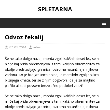
SPLETARNA
Odvoz fekalij
07. 03. 2014
admin
Še ne tako dolgo nazaj, morda zgolj kakšnih deset let, se ni
nihče kaj prida obremenjeval s tem, kakšno obremenitev za
okolje predstavljajo greznice, oziroma natančneje, njihova
vsebina. Ko je bila greznica polna, je marsikdo zgolj poklical
bližnjega kmeta, ter se z njim dogovoril, da je za majhno
plačilo ali tudi povsem brezplačno poskrbel za izč…
Še ne tako dolgo nazaj, morda zgolj kakšnih deset let, se ni
nihče kaj prida obremenjeval s tem, kakšno obremenitev za
okolje predstavljajo greznice, oziroma natančneje, njihova