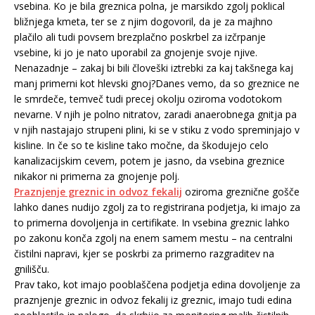
vsebina. Ko je bila greznica polna, je marsikdo zgolj poklical
bližnjega kmeta, ter se z njim dogovoril, da je za majhno
plačilo ali tudi povsem brezplačno poskrbel za izčrpanje
vsebine, ki jo je nato uporabil za gnojenje svoje njive.
Nenazadnje – zakaj bi bili človeški iztrebki za kaj takšnega kaj
manj primerni kot hlevski gnoj?
Danes vemo, da so greznice ne
le smrdeče, temveč tudi precej okolju oziroma vodotokom
nevarne. V njih je polno nitratov, zaradi anaerobnega gnitja pa
v njih nastajajo strupeni plini, ki se v stiku z vodo spreminjajo v
kisline. In če so te kisline tako močne, da škodujejo celo
kanalizacijskim cevem, potem je jasno, da vsebina greznice
nikakor ni primerna za gnojenje polj.
Praznjenje greznic in odvoz fekalij
oziroma greznične gošče
lahko danes nudijo zgolj za to registrirana podjetja, ki imajo za
to primerna dovoljenja in certifikate. In vsebina greznic lahko
po zakonu konča zgolj na enem samem mestu – na centralni
čistilni napravi, kjer se poskrbi za primerno razgraditev na
gnilišču.
Prav tako, kot imajo pooblaščena podjetja edina dovoljenje za
praznjenje greznic in odvoz fekalij iz greznic, imajo tudi edina