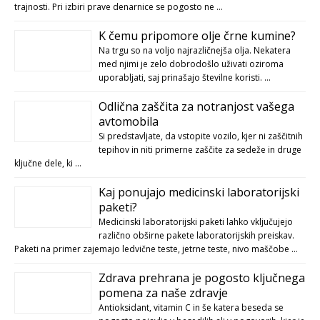
trajnosti. Pri izbiri prave denarnice se pogosto ne …
K čemu pripomore olje črne kumine?
Na trgu so na voljo najrazličnejša olja. Nekatera
med njimi je zelo dobrodošlo uživati oziroma
uporabljati, saj prinašajo številne koristi. …
Odlična zaščita za notranjost vašega
avtomobila
Si predstavljate, da vstopite vozilo, kjer ni zaščitnih
tepihov in niti primerne zaščite za sedeže in druge
ključne dele, ki …
Kaj ponujajo medicinski laboratorijski
paketi?
Medicinski laboratorijski paketi lahko vključujejo
različno obširne pakete laboratorijskih preiskav.
Paketi na primer zajemajo ledvične teste, jetrne teste, nivo maščobe …
Zdrava prehrana je pogosto ključnega
pomena za naše zdravje
Antioksidant, vitamin C in še katera beseda se