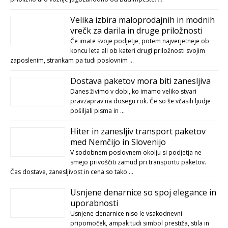
Velika izbira maloprodajnih in modnih
vrečk za darila in druge priložnosti
Če imate svoje podjetje, potem najverjetneje ob
koncu leta ali ob kateri drugi priložnosti svojim
zaposlenim, strankam pa tudi poslovnim …
Dostava paketov mora biti zanesljiva
Danes živimo v dobi, ko imamo veliko stvari
pravzaprav na dosegu rok. Če so še včasih ljudje
pošiljali pisma in …
Hiter in zanesljiv transport paketov
med Nemčijo in Slovenijo
V sodobnem poslovnem okolju si podjetja ne
smejo privoščiti zamud pri transportu paketov.
Čas dostave, zanesljivost in cena so tako …
Usnjene denarnice so spoj elegance in
uporabnosti
Usnjene denarnice niso le vsakodnevni
pripomoček, ampak tudi simbol prestiža, stila in