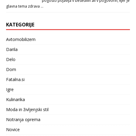
pogosto pojavlja v besedilih ali v pogovorih, kjer je
glavna tema zdrava …
KATEGORIJE
Avtomobilizem
Darila
Delo
Dom
Fatalna.si
Igre
Kulinarika
Moda in življenjski stil
Notranja oprema
Novice