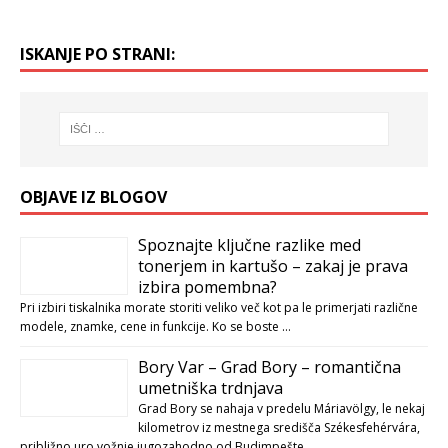
ISKANJE PO STRANI:
OBJAVE IZ BLOGOV
Spoznajte ključne razlike med
tonerjem in kartušo – zakaj je prava
izbira pomembna?
Pri izbiri tiskalnika morate storiti veliko več kot pa le primerjati različne
modele, znamke, cene in funkcije. Ko se boste …
Bory Var – Grad Bory – romantična
umetniška trdnjava
Grad Bory se nahaja v predelu Máriavölgy, le nekaj
kilometrov iz mestnega središča Székesfehérvára,
približno uro vožnje jugozahodno od Budimpešte. …