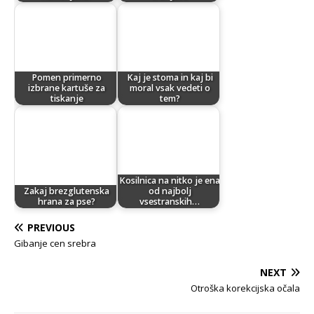
Pomen primerno
Kaj je stoma in kaj bi
izbrane kartuše za
moral vsak vedeti o
tiskanje
tem?
Kosilnica na nitko je ena
Zakaj brezglutenska
od najbolj
hrana za pse?
vsestranskih…
PREVIOUS
Gibanje cen srebra
NEXT
Otroška korekcijska očala