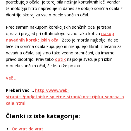
potrebujejo očala, je torej bila nošnja kontaktnih leč. Vendar
tehnologija hitro napreduje in danes se dobijo sončna očala z
dioptrijo skoraj za vse modele sončnih očal.
Pred samim nakupom korekcijskih sončnih očal je treba
opraviti pregled pri oftalmologu ravno tako kot za
nakup
navadnih korekcijskih očal
. Zato je morda najbolje, da se
leče za sončna očala kupujejo in menjujejo hkrati z lečami za
navadna očala, saj smo tako vedno prepričani, da imamo
pravo dioptrijo. Prav tako
optik
najbolje svetuje pri izbiri
modela sončnih očal, če le-to že pozna.
Več …
Preberi več …
http://www.web-
strani.si/podjetniske_spletne_strani/korekcijska_soncna_o
cala.html
Članki iz iste kategorije:
Od vrat do vrat