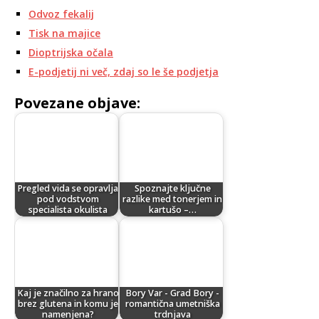
Odvoz fekalij
Tisk na majice
Dioptrijska očala
E-podjetij ni več, zdaj so le še podjetja
Povezane objave:
Pregled vida se opravlja
Spoznajte ključne
pod vodstvom
razlike med tonerjem in
specialista okulista
kartušo –…
Kaj je značilno za hrano
Bory Var - Grad Bory -
brez glutena in komu je
romantična umetniška
namenjena?
trdnjava