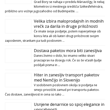
Grad Bory se nahaja v predelu Máriavölgy, le nekaj
kilometrov iz mestnega središča Székesfehérvára,
približno uro vožnje jugozahodno od Budimpešte. …
Velika izbira maloprodajnih in modnih
vrečk za darila in druge priložnosti
Če imate svoje podjetje, potem najverjetneje ob
koncu leta ali ob kateri drugi priložnosti svojim
zaposlenim, strankam pa tudi poslovnim …
Dostava paketov mora biti zanesljiva
Danes živimo v dobi, ko imamo veliko stvari
pravzaprav na dosegu rok. Če so še včasih ljudje
pošiljali pisma in …
Hiter in zanesljiv transport paketov
med Nemčijo in Slovenijo
V sodobnem poslovnem okolju si podjetja ne
smejo privoščiti zamud pri transportu paketov.
Čas dostave, zanesljivost in cena so tako …
Usnjene denarnice so spoj elegance in
uporabnosti