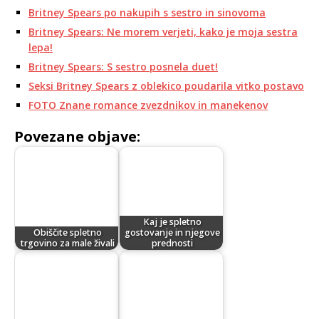
Britney Spears po nakupih s sestro in sinovoma
Britney Spears: Ne morem verjeti, kako je moja sestra
lepa!
Britney Spears: S sestro posnela duet!
Seksi Britney Spears z oblekico poudarila vitko postavo
FOTO Znane romance zvezdnikov in manekenov
Povezane objave:
Kaj je spletno
Obiščite spletno
gostovanje in njegove
trgovino za male živali
prednosti