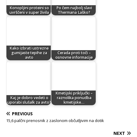
Konopljini proteini so
Po čem najbolj slavi
uvrščeni v super živila
Thermana Laško?
Kako izbrati ustrezne
gumijaste tepihe za
Cerada proti toči –
avto
osnovne informacije
Kmetijski priključki –
Kaj je dobro vedeti o
raznolika ponudba
uporabi slušalk za avto?
kmetijske…
PREVIOUS
15,6 palčni prenosnik z zaslonom občutljivim na dotik
NEXT