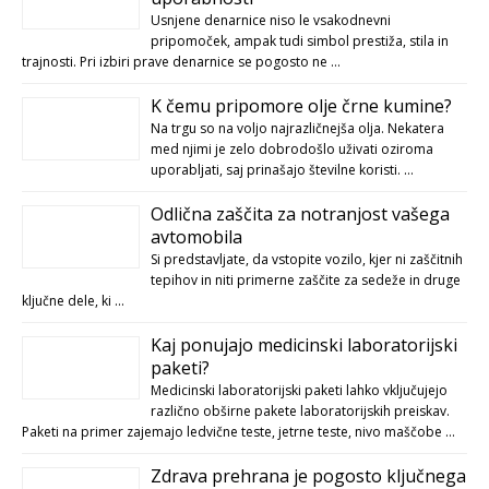
Usnjene denarnice niso le vsakodnevni
pripomoček, ampak tudi simbol prestiža, stila in
trajnosti. Pri izbiri prave denarnice se pogosto ne …
K čemu pripomore olje črne kumine?
Na trgu so na voljo najrazličnejša olja. Nekatera
med njimi je zelo dobrodošlo uživati oziroma
uporabljati, saj prinašajo številne koristi. …
Odlična zaščita za notranjost vašega
avtomobila
Si predstavljate, da vstopite vozilo, kjer ni zaščitnih
tepihov in niti primerne zaščite za sedeže in druge
ključne dele, ki …
Kaj ponujajo medicinski laboratorijski
paketi?
Medicinski laboratorijski paketi lahko vključujejo
različno obširne pakete laboratorijskih preiskav.
Paketi na primer zajemajo ledvične teste, jetrne teste, nivo maščobe …
Zdrava prehrana je pogosto ključnega