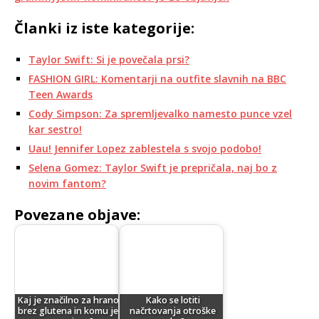
Članki iz iste kategorije:
Taylor Swift: Si je povečala prsi?
FASHION GIRL: Komentarji na outfite slavnih na BBC
Teen Awards
Cody Simpson: Za spremljevalko namesto punce vzel
kar sestro!
Uau! Jennifer Lopez zablestela s svojo podobo!
Selena Gomez: Taylor Swift je prepričala, naj bo z
novim fantom?
Povezane objave:
Kaj je značilno za hrano
Kako se lotiti
brez glutena in komu je
načrtovanja otroške