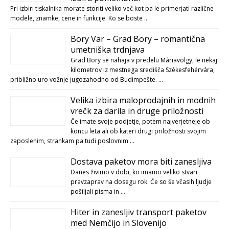
Pri izbiri tiskalnika morate storiti veliko več kot pa le primerjati različne
modele, znamke, cene in funkcije. Ko se boste …
Bory Var – Grad Bory – romantična
umetniška trdnjava
Grad Bory se nahaja v predelu Máriavölgy, le nekaj
kilometrov iz mestnega središča Székesfehérvára,
približno uro vožnje jugozahodno od Budimpešte. …
Velika izbira maloprodajnih in modnih
vrečk za darila in druge priložnosti
Če imate svoje podjetje, potem najverjetneje ob
koncu leta ali ob kateri drugi priložnosti svojim
zaposlenim, strankam pa tudi poslovnim …
Dostava paketov mora biti zanesljiva
Danes živimo v dobi, ko imamo veliko stvari
pravzaprav na dosegu rok. Če so še včasih ljudje
pošiljali pisma in …
Hiter in zanesljiv transport paketov
med Nemčijo in Slovenijo