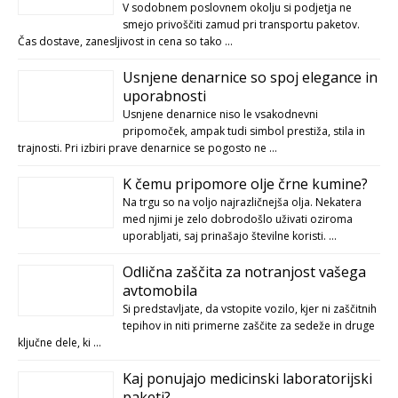
V sodobnem poslovnem okolju si podjetja ne
smejo privoščiti zamud pri transportu paketov.
Čas dostave, zanesljivost in cena so tako …
Usnjene denarnice so spoj elegance in
uporabnosti
Usnjene denarnice niso le vsakodnevni
pripomoček, ampak tudi simbol prestiža, stila in
trajnosti. Pri izbiri prave denarnice se pogosto ne …
K čemu pripomore olje črne kumine?
Na trgu so na voljo najrazličnejša olja. Nekatera
med njimi je zelo dobrodošlo uživati oziroma
uporabljati, saj prinašajo številne koristi. …
Odlična zaščita za notranjost vašega
avtomobila
Si predstavljate, da vstopite vozilo, kjer ni zaščitnih
tepihov in niti primerne zaščite za sedeže in druge
ključne dele, ki …
Kaj ponujajo medicinski laboratorijski
paketi?