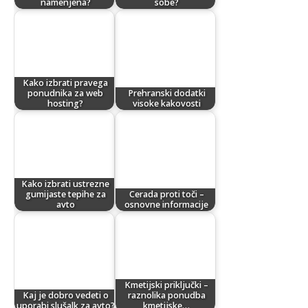
namenjena?
sobe?
Kako izbrati pravega
ponudnika za web
Prehranski dodatki
hosting?
visoke kakovosti
Kako izbrati ustrezne
gumijaste tepihe za
Cerada proti toči –
avto
osnovne informacije
Kmetijski priključki –
Kaj je dobro vedeti o
raznolika ponudba
uporabi slušalk za avto?
kmetijske…