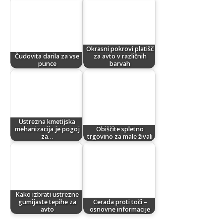
Okrasni pokrovi platišč
Čudovita darila za vse
za avto v različnih
punce
barvah
Ustrezna kmetijska
mehanizacija je pogoj
Obiščite spletno
za…
trgovino za male živali
Kako izbrati ustrezne
gumijaste tepihe za
Cerada proti toči –
avto
osnovne informacije