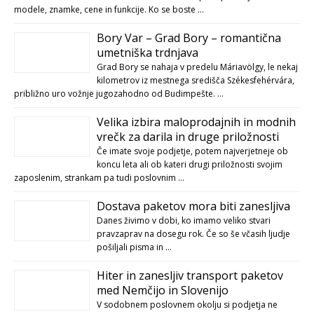
modele, znamke, cene in funkcije. Ko se boste …
Bory Var – Grad Bory – romantična
umetniška trdnjava
Grad Bory se nahaja v predelu Máriavölgy, le nekaj
kilometrov iz mestnega središča Székesfehérvára,
približno uro vožnje jugozahodno od Budimpešte. …
Velika izbira maloprodajnih in modnih
vrečk za darila in druge priložnosti
Če imate svoje podjetje, potem najverjetneje ob
koncu leta ali ob kateri drugi priložnosti svojim
zaposlenim, strankam pa tudi poslovnim …
Dostava paketov mora biti zanesljiva
Danes živimo v dobi, ko imamo veliko stvari
pravzaprav na dosegu rok. Če so še včasih ljudje
pošiljali pisma in …
Hiter in zanesljiv transport paketov
med Nemčijo in Slovenijo
V sodobnem poslovnem okolju si podjetja ne