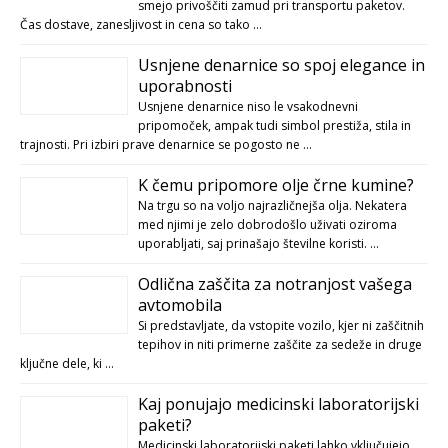
smejo privoščiti zamud pri transportu paketov.
Čas dostave, zanesljivost in cena so tako …
Usnjene denarnice so spoj elegance in
uporabnosti
Usnjene denarnice niso le vsakodnevni
pripomoček, ampak tudi simbol prestiža, stila in
trajnosti. Pri izbiri prave denarnice se pogosto ne …
K čemu pripomore olje črne kumine?
Na trgu so na voljo najrazličnejša olja. Nekatera
med njimi je zelo dobrodošlo uživati oziroma
uporabljati, saj prinašajo številne koristi. …
Odlična zaščita za notranjost vašega
avtomobila
Si predstavljate, da vstopite vozilo, kjer ni zaščitnih
tepihov in niti primerne zaščite za sedeže in druge
ključne dele, ki …
Kaj ponujajo medicinski laboratorijski
paketi?
Medicinski laboratorijski paketi lahko vključujejo