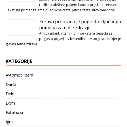
različno obširne pakete laboratorijskih preiskav.
Paketi na primer zajemajo ledvične teste, jetrne teste, nivo maščobe …
Zdrava prehrana je pogosto ključnega
pomena za naše zdravje
Antioksidant, vitamin C in še katera beseda se
pogosto pojavlja v besedilih ali v pogovorih, kjer je
glavna tema zdrava …
KATEGORIJE
Avtomobilizem
Darila
Delo
Dom
Fatalna.si
Igre