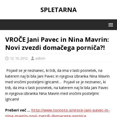
SPLETARNA
VROČE Jani Pavec in Nina Mavrin:
Novi zvezdi domačega porniča?!
12. 10. 2012
admin
Pojavil se je neznanec, ki trdi, da ima v lasti posnetek, na
katerem naj bi bila Jani Pavec in njegova izbranka Nina Mavrin
med vročimi posteljimi igricami!…
Pojavil se je neznanec, ki
trdi, da ima v lasti posnetek, na katerem naj bi bila Jani Pavec
in njegova izbranka Nina Mavrin med vročimi posteljimi
igricami!
Preberi več …
http://www.tocnoto.si/vroce-jani-pavec-in-
nina-mavrin-novi-zvezdi-domacega-pornica