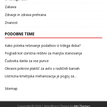
Zabava
Zdravje in zdrava prehrana
Znanost
PODOBNE TEME
Kako poteka reševanje podatkov iz trdega diska?
Pogradi kot izvrstna rešitev za manjša stanovanja
Čudovita darila za vse punce
Okrasni pokrovi platišč za avto v različnih barvah
Ustrezna kmetijska mehanizacija je pogoj za…
Sitemap
Copyright © 2026 | WordPress Theme by
MH Themes