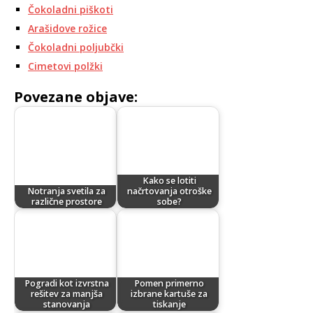
Čokoladni piškoti
Arašidove rožice
Čokoladni poljubčki
Cimetovi polžki
Povezane objave:
Kako se lotiti
Notranja svetila za
načrtovanja otroške
različne prostore
sobe?
Pogradi kot izvrstna
Pomen primerno
rešitev za manjša
izbrane kartuše za
stanovanja
tiskanje