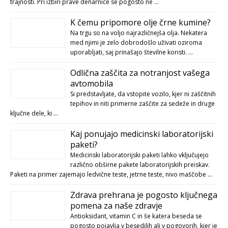
trajnosti. Pri izbiri prave denarnice se pogosto ne …
K čemu pripomore olje črne kumine?
Na trgu so na voljo najrazličnejša olja. Nekatera
med njimi je zelo dobrodošlo uživati oziroma
uporabljati, saj prinašajo številne koristi. …
Odlična zaščita za notranjost vašega
avtomobila
Si predstavljate, da vstopite vozilo, kjer ni zaščitnih
tepihov in niti primerne zaščite za sedeže in druge
ključne dele, ki …
Kaj ponujajo medicinski laboratorijski
paketi?
Medicinski laboratorijski paketi lahko vključujejo
različno obširne pakete laboratorijskih preiskav.
Paketi na primer zajemajo ledvične teste, jetrne teste, nivo maščobe …
Zdrava prehrana je pogosto ključnega
pomena za naše zdravje
Antioksidant, vitamin C in še katera beseda se
pogosto pojavlja v besedilih ali v pogovorih, kjer je