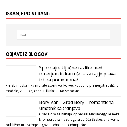
ISKANJE PO STRANI:
OBJAVE IZ BLOGOV
Spoznajte ključne razlike med
tonerjem in kartušo – zakaj je prava
izbira pomembna?
Pri izbiri tiskalnika morate storiti veliko več kot pa le primerjati različne
modele, znamke, cene in funkcije. Ko se boste …
Bory Var – Grad Bory – romantična
umetniška trdnjava
Grad Bory se nahaja v predelu Máriavölgy, le nekaj
kilometrov iz mestnega središča Székesfehérvára,
približno uro vožnje jugozahodno od Budimpešte. …