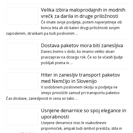
Velika izbira maloprodajnih in modnih
vrečk za darila in druge priložnosti
Če imate svoje podjetje, potem najverjetneje ob
koncu leta ali ob kateri drugi priložnosti svojim
zaposlenim, strankam pa tudi poslovnim …
Dostava paketov mora biti zanesljiva
Danes živimo v dobi, ko imamo veliko stvari
pravzaprav na dosegu rok. Če so še včasih ljudje
pošiljali pisma in …
Hiter in zanesljiv transport paketov
med Nemčijo in Slovenijo
V sodobnem poslovnem okolju si podjetja ne
smejo privoščiti zamud pri transportu paketov.
Čas dostave, zanesljivost in cena so tako …
Usnjene denarnice so spoj elegance in
uporabnosti
Usnjene denarnice niso le vsakodnevni
pripomoček, ampak tudi simbol prestiža, stila in