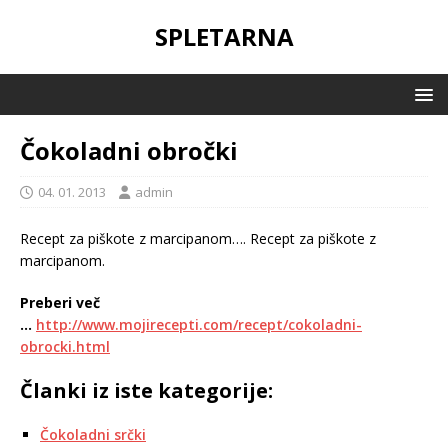
SPLETARNA
Čokoladni obročki
04. 01. 2013
admin
Recept za piškote z marcipanom….
Recept za piškote z
marcipanom.
Preberi več
…
http://www.mojirecepti.com/recept/cokoladni-
obrocki.html
Članki iz iste kategorije:
Čokoladni srčki