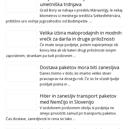
umetniška trdnjava
Grad Bory se nahaja v predelu Máriavölgy, le nekaj
kilometrov iz mestnega središča Székesfehérvára,
približno uro vožnje jugozahodno od Budimpešte. …
Velika izbira maloprodajnih in modnih
vrečk za darila in druge priložnosti
Če imate svoje podjetje, potem najverjetneje ob
koncu leta ali ob kateri drugi priložnosti svojim
zaposlenim, strankam pa tudi poslovnim …
Dostava paketov mora biti zanesljiva
Danes živimo v dobi, ko imamo veliko stvari
pravzaprav na dosegu rok. Če so še včasih ljudje
pošiljali pisma in …
Hiter in zanesljiv transport paketov
med Nemčijo in Slovenijo
V sodobnem poslovnem okolju si podjetja ne
smejo privoščiti zamud pri transportu paketov.
Čas dostave, zanesljivost in cena so tako …