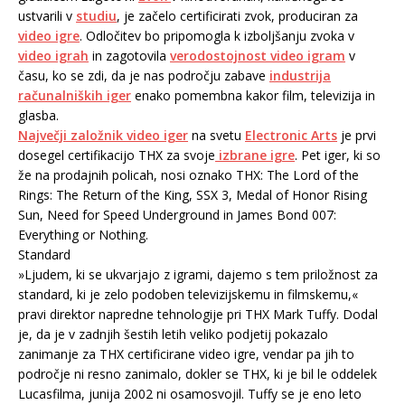
ustvarili v
studiu
, je začelo certificirati zvok, produciran za
video igre
. Odločitev bo pripomogla k izboljšanju zvoka v
video igrah
in zagotovila
verodostojnost video igram
v
času, ko se zdi, da je nas področju zabave
industrija
računalniških iger
enako pomembna kakor film, televizija in
glasba.
Največji založnik video iger
na svetu
Electronic Arts
je prvi
dosegel certifikacijo THX za svoje
izbrane igre
. Pet iger, ki so
že na prodajnih policah, nosi oznako THX: The Lord of the
Rings: The Return of the King, SSX 3, Medal of Honor Rising
Sun, Need for Speed Underground in James Bond 007:
Everything or Nothing.
Standard
»Ljudem, ki se ukvarjajo z igrami, dajemo s tem priložnost za
standard, ki je zelo podoben televizijskemu in filmskemu,«
pravi direktor napredne tehnologije pri THX Mark Tuffy. Dodal
je, da je v zadnjih šestih letih veliko podjetij pokazalo
zanimanje za THX certificirane video igre, vendar pa jih to
področje ni resno zanimalo, dokler se THX, ki je bil le oddelek
Lucasfilma, junija 2002 ni osamosvojil. Tuffy se je eno leto