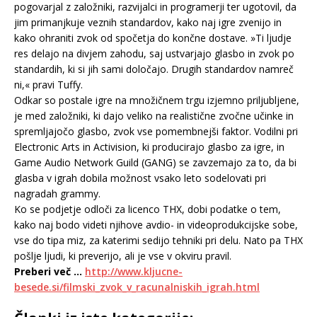
pogovarjal z založniki, razvijalci in programerji ter ugotovil, da
jim primanjkuje veznih standardov, kako naj igre zvenijo in
kako ohraniti zvok od spočetja do končne dostave. »Ti ljudje
res delajo na divjem zahodu, saj ustvarjajo glasbo in zvok po
standardih, ki si jih sami določajo. Drugih standardov namreč
ni,« pravi Tuffy.
Odkar so postale igre na množičnem trgu izjemno priljubljene,
je med založniki, ki dajo veliko na realistične zvočne učinke in
spremljajočo glasbo, zvok vse pomembnejši faktor. Vodilni pri
Electronic Arts in Activision, ki producirajo glasbo za igre, in
Game Audio Network Guild (GANG) se zavzemajo za to, da bi
glasba v igrah dobila možnost vsako leto sodelovati pri
nagradah grammy.
Ko se podjetje odloči za licenco THX, dobi podatke o tem,
kako naj bodo videti njihove avdio- in videoprodukcijske sobe,
vse do tipa miz, za katerimi sedijo tehniki pri delu. Nato pa THX
pošlje ljudi, ki preverijo, ali je vse v okviru pravil.
Preberi več …
http://www.kljucne-
besede.si/filmski_zvok_v_racunalniskih_igrah.html