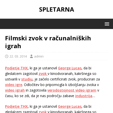
SPLETARNA
Filmski zvok v računalniških
igrah
22. 03. 2014
admin
Podjetje THX
, ki ga je ustanovil
George Lucas
, da bi
gledalcem zagotovil
zvok
v kinodvoranah, kakršnega so
ustvarili v
studiu
, je začelo certificirati zvok, produciran za
video igre
. Odločitev bo pripomogla k izboljšanju zvoka v
video igrah
in zagotovila
verodostojnost video igram
v
času, ko se zdi, da je nas področju zabave
industrija
…
Podjetje THX
, ki ga je ustanovil
George Lucas
, da bi
gledalcem zagotovil
zvok
v kinodvoranah, kakršnega so