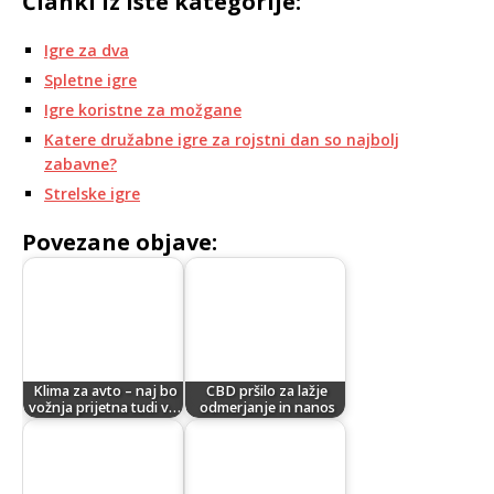
Članki iz iste kategorije:
Igre za dva
Spletne igre
Igre koristne za možgane
Katere družabne igre za rojstni dan so najbolj
zabavne?
Strelske igre
Povezane objave:
Klima za avto – naj bo
CBD pršilo za lažje
vožnja prijetna tudi v…
odmerjanje in nanos