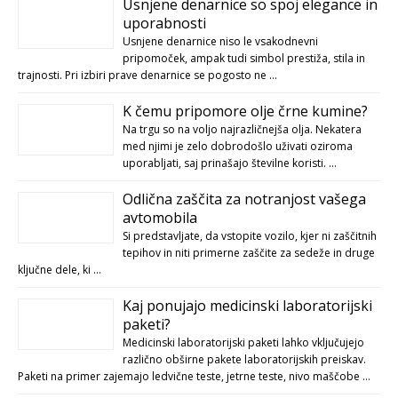
Usnjene denarnice so spoj elegance in
uporabnosti
Usnjene denarnice niso le vsakodnevni
pripomoček, ampak tudi simbol prestiža, stila in
trajnosti. Pri izbiri prave denarnice se pogosto ne …
K čemu pripomore olje črne kumine?
Na trgu so na voljo najrazličnejša olja. Nekatera
med njimi je zelo dobrodošlo uživati oziroma
uporabljati, saj prinašajo številne koristi. …
Odlična zaščita za notranjost vašega
avtomobila
Si predstavljate, da vstopite vozilo, kjer ni zaščitnih
tepihov in niti primerne zaščite za sedeže in druge
ključne dele, ki …
Kaj ponujajo medicinski laboratorijski
paketi?
Medicinski laboratorijski paketi lahko vključujejo
različno obširne pakete laboratorijskih preiskav.
Paketi na primer zajemajo ledvične teste, jetrne teste, nivo maščobe …