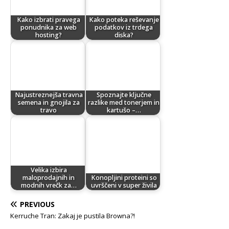
Kako izbrati pravega
Kako poteka reševanje
ponudnika za web
podatkov iz trdega
hosting?
diska?
Najustreznejša travna
Spoznajte ključne
semena in gnojila za
razlike med tonerjem in
travo
kartušo –…
Velika izbira
maloprodajnih in
Konopljini proteini so
modnih vrečk za…
uvrščeni v super živila
PREVIOUS
Kerruche Tran: Zakaj je pustila Browna?!