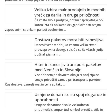
Velika izbira maloprodajnih in modnih
vrečk za darila in druge priložnosti
Če imate svoje podjetje, potem najverjetneje ob
koncu leta ali ob kateri drugi priložnosti svojim
zaposlenim, strankam pa tudi poslovnim …
Dostava paketov mora biti zanesljiva
Danes živimo v dobi, ko imamo veliko stvari
pravzaprav na dosegu rok. Če so še včasih ljudje
pošiljali pisma in …
Hiter in zanesljiv transport paketov
med Nemčijo in Slovenijo
V sodobnem poslovnem okolju si podjetja ne
smejo privoščiti zamud pri transportu paketov.
Čas dostave, zanesljivost in cena so tako …
Usnjene denarnice so spoj elegance in
uporabnosti
Usnjene denarnice niso le vsakodnevni
pripomoček, ampak tudi simbol prestiža, stila in