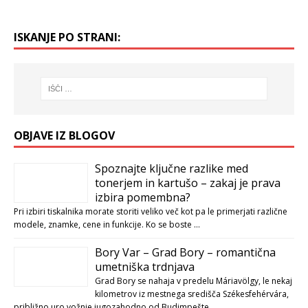
ISKANJE PO STRANI:
OBJAVE IZ BLOGOV
Spoznajte ključne razlike med
tonerjem in kartušo – zakaj je prava
izbira pomembna?
Pri izbiri tiskalnika morate storiti veliko več kot pa le primerjati različne
modele, znamke, cene in funkcije. Ko se boste …
Bory Var – Grad Bory – romantična
umetniška trdnjava
Grad Bory se nahaja v predelu Máriavölgy, le nekaj
kilometrov iz mestnega središča Székesfehérvára,
približno uro vožnje jugozahodno od Budimpešte. …