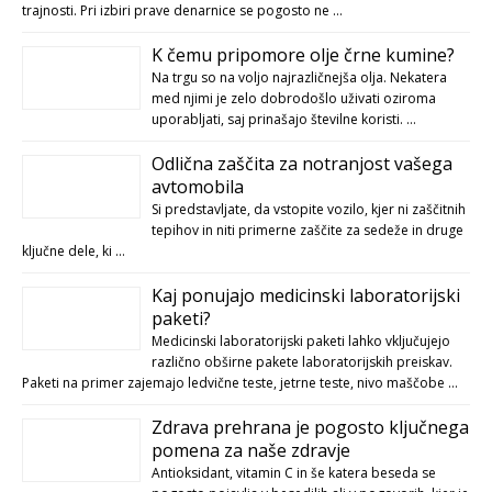
trajnosti. Pri izbiri prave denarnice se pogosto ne …
K čemu pripomore olje črne kumine?
Na trgu so na voljo najrazličnejša olja. Nekatera
med njimi je zelo dobrodošlo uživati oziroma
uporabljati, saj prinašajo številne koristi. …
Odlična zaščita za notranjost vašega
avtomobila
Si predstavljate, da vstopite vozilo, kjer ni zaščitnih
tepihov in niti primerne zaščite za sedeže in druge
ključne dele, ki …
Kaj ponujajo medicinski laboratorijski
paketi?
Medicinski laboratorijski paketi lahko vključujejo
različno obširne pakete laboratorijskih preiskav.
Paketi na primer zajemajo ledvične teste, jetrne teste, nivo maščobe …
Zdrava prehrana je pogosto ključnega
pomena za naše zdravje
Antioksidant, vitamin C in še katera beseda se