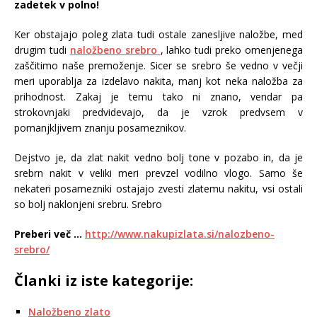
zadetek v polno!
Ker obstajajo poleg zlata tudi ostale zanesljive naložbe, med
drugim tudi
naložbeno srebro
, lahko tudi preko omenjenega
zaščitimo naše premoženje. Sicer se srebro še vedno v večji
meri uporablja za izdelavo nakita, manj kot neka naložba za
prihodnost. Zakaj je temu tako ni znano, vendar pa
strokovnjaki predvidevajo, da je vzrok predvsem v
pomanjkljivem znanju posameznikov.
Dejstvo je, da zlat nakit vedno bolj tone v pozabo in, da je
srebrn nakit v veliki meri prevzel vodilno vlogo. Samo še
nekateri posamezniki ostajajo zvesti zlatemu nakitu, vsi ostali
so bolj naklonjeni srebru. Srebro
Preberi več …
http://www.nakupizlata.si/nalozbeno-
srebro/
Članki iz iste kategorije:
Naložbeno zlato