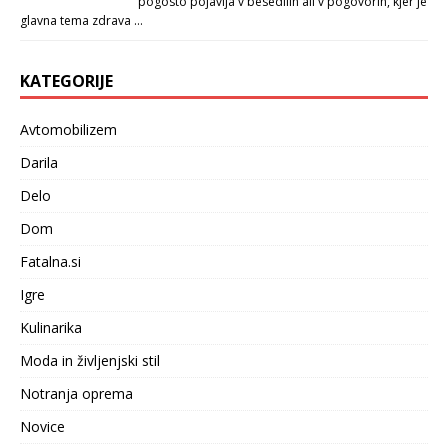
pogosto pojavlja v besedilih ali v pogovorih, kjer je
glavna tema zdrava …
KATEGORIJE
Avtomobilizem
Darila
Delo
Dom
Fatalna.si
Igre
Kulinarika
Moda in življenjski stil
Notranja oprema
Novice