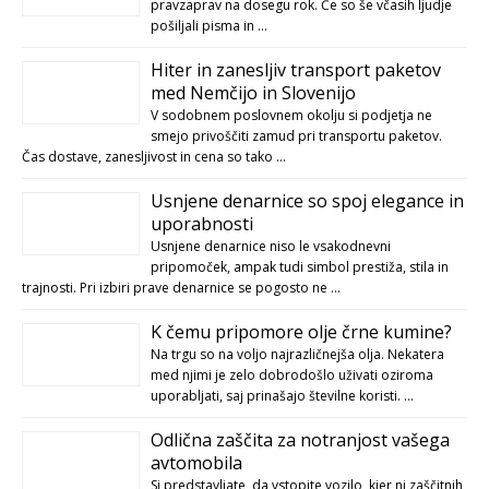
pravzaprav na dosegu rok. Če so še včasih ljudje
pošiljali pisma in …
Hiter in zanesljiv transport paketov
med Nemčijo in Slovenijo
V sodobnem poslovnem okolju si podjetja ne
smejo privoščiti zamud pri transportu paketov.
Čas dostave, zanesljivost in cena so tako …
Usnjene denarnice so spoj elegance in
uporabnosti
Usnjene denarnice niso le vsakodnevni
pripomoček, ampak tudi simbol prestiža, stila in
trajnosti. Pri izbiri prave denarnice se pogosto ne …
K čemu pripomore olje črne kumine?
Na trgu so na voljo najrazličnejša olja. Nekatera
med njimi je zelo dobrodošlo uživati oziroma
uporabljati, saj prinašajo številne koristi. …
Odlična zaščita za notranjost vašega
avtomobila
Si predstavljate, da vstopite vozilo, kjer ni zaščitnih