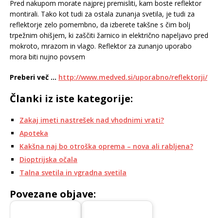
Pred nakupom morate najprej premisliti, kam boste reflektor
montirali. Tako kot tudi za ostala zunanja svetila, je tudi za
reflektorje zelo pomembno, da izberete takšne s čim bolj
trpežnim ohišjem, ki zaščiti žarnico in električno napeljavo pred
mokroto, mrazom in vlago. Reflektor za zunanjo uporabo
mora biti nujno povsem
Preberi več …
http://www.medved.si/uporabno/reflektorji/
Članki iz iste kategorije:
Zakaj imeti nastrešek nad vhodnimi vrati?
Apoteka
Kakšna naj bo otroška oprema – nova ali rabljena?
Dioptrijska očala
Talna svetila in vgradna svetila
Povezane objave: