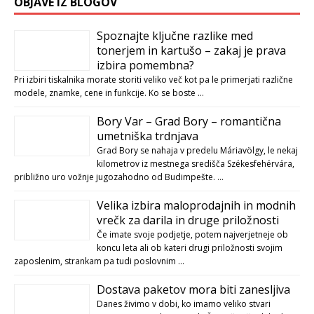
OBJAVE IZ BLOGOV
Spoznajte ključne razlike med
tonerjem in kartušo – zakaj je prava
izbira pomembna?
Pri izbiri tiskalnika morate storiti veliko več kot pa le primerjati različne
modele, znamke, cene in funkcije. Ko se boste …
Bory Var – Grad Bory – romantična
umetniška trdnjava
Grad Bory se nahaja v predelu Máriavölgy, le nekaj
kilometrov iz mestnega središča Székesfehérvára,
približno uro vožnje jugozahodno od Budimpešte. …
Velika izbira maloprodajnih in modnih
vrečk za darila in druge priložnosti
Če imate svoje podjetje, potem najverjetneje ob
koncu leta ali ob kateri drugi priložnosti svojim
zaposlenim, strankam pa tudi poslovnim …
Dostava paketov mora biti zanesljiva
Danes živimo v dobi, ko imamo veliko stvari