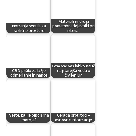
Materiali in drugi
Notranja svetila za
pomembni dejavniki pri
različne prostore
izbiri…
Česa vse vas lahko nauči
CBD pršilo za lažje
najstarejša veda o
odmerjanje in nanos
življenju?
Veste, kaj je bipolarna
Cerada proti toči –
motnja?
osnovne informacije