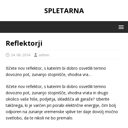
SPLETARNA
Reflektorji
24. 06. 2014
admin
Iščete nov reflektor, s katerim bi dobro osvetlili temno
dovozno pot, zunanjo stopnišče, vhodna vra…
Iščete nov reflektor, s katerim bi dobro osvetlili temno
dovozno pot, zunanjo stopnišče, vhodna vrata in drugo
okolico vaše hiše, podjetja, skladišča ali garaže? Izberite
takšnega, ki je varčen pri porabi električne energije, čim bolj
odporen na zunanje vremenske vplive ter daje dovolj močno
svetlobo, da te nikoli ne bo premalo.