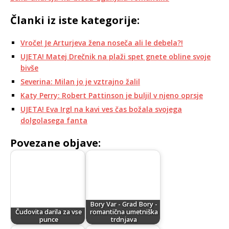
Članki iz iste kategorije:
Vroče! Je Arturjeva žena noseča ali le debela?!
UJETA! Matej Drečnik na plaži spet gnete obline svoje
bivše
Severina: Milan jo je vztrajno žalil
Katy Perry: Robert Pattinson je buljil v njeno oprsje
UJETA! Eva Irgl na kavi ves čas božala svojega
dolgolasega fanta
Povezane objave:
Bory Var - Grad Bory -
Čudovita darila za vse
romantična umetniška
punce
trdnjava