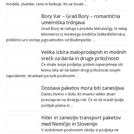
modele, znamke, cene in funkcije. Ko se boste …
Bory Var – Grad Bory – romantična
umetniška trdnjava
Grad Bory se nahaja v predelu Máriavölgy, le nekaj
kilometrov iz mestnega središča Székesfehérvára,
približno uro vožnje jugozahodno od Budimpešte. …
Velika izbira maloprodajnih in modnih
vrečk za darila in druge priložnosti
Če imate svoje podjetje, potem najverjetneje ob
koncu leta ali ob kateri drugi priložnosti svojim
zaposlenim, strankam pa tudi poslovnim …
Dostava paketov mora biti zanesljiva
Danes živimo v dobi, ko imamo veliko stvari
pravzaprav na dosegu rok. Če so še včasih ljudje
pošiljali pisma in …
Hiter in zanesljiv transport paketov
med Nemčijo in Slovenijo
V sodobnem poslovnem okolju si podjetja ne