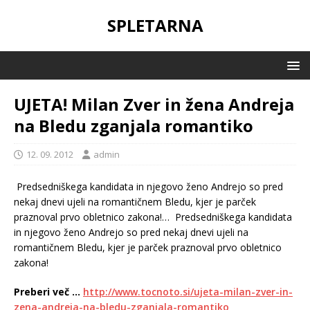
SPLETARNA
UJETA! Milan Zver in žena Andreja
na Bledu zganjala romantiko
12. 09. 2012
admin
Predsedniškega kandidata in njegovo ženo Andrejo so pred
nekaj dnevi ujeli na romantičnem Bledu, kjer je parček
praznoval prvo obletnico zakona!…
Predsedniškega kandidata
in njegovo ženo Andrejo so pred nekaj dnevi ujeli na
romantičnem Bledu, kjer je parček praznoval prvo obletnico
zakona!
Preberi več …
http://www.tocnoto.si/ujeta-milan-zver-in-
zena-andreja-na-bledu-zganjala-romantiko