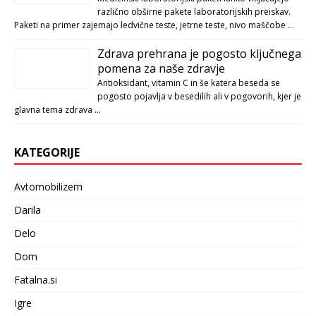
različno obširne pakete laboratorijskih preiskav.
Paketi na primer zajemajo ledvične teste, jetrne teste, nivo maščobe …
Zdrava prehrana je pogosto ključnega
pomena za naše zdravje
Antioksidant, vitamin C in še katera beseda se
pogosto pojavlja v besedilih ali v pogovorih, kjer je
glavna tema zdrava …
KATEGORIJE
Avtomobilizem
Darila
Delo
Dom
Fatalna.si
Igre