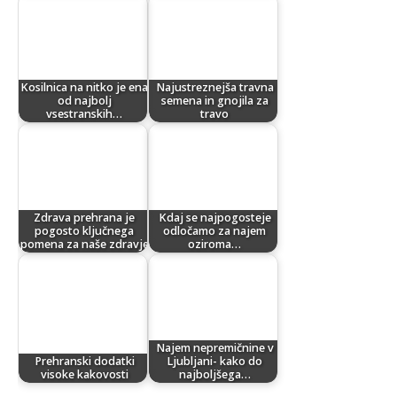
Kosilnica na nitko je ena
Najustreznejša travna
od najbolj
semena in gnojila za
vsestranskih…
travo
Zdrava prehrana je
Kdaj se najpogosteje
pogosto ključnega
odločamo za najem
pomena za naše zdravje
oziroma…
Najem nepremičnine v
Prehranski dodatki
Ljubljani- kako do
visoke kakovosti
najboljšega…