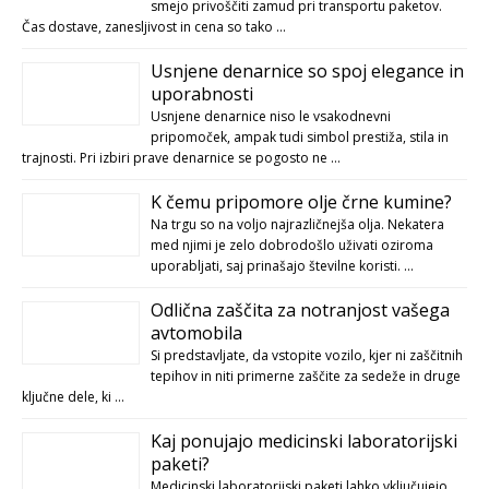
smejo privoščiti zamud pri transportu paketov.
Čas dostave, zanesljivost in cena so tako …
Usnjene denarnice so spoj elegance in
uporabnosti
Usnjene denarnice niso le vsakodnevni
pripomoček, ampak tudi simbol prestiža, stila in
trajnosti. Pri izbiri prave denarnice se pogosto ne …
K čemu pripomore olje črne kumine?
Na trgu so na voljo najrazličnejša olja. Nekatera
med njimi je zelo dobrodošlo uživati oziroma
uporabljati, saj prinašajo številne koristi. …
Odlična zaščita za notranjost vašega
avtomobila
Si predstavljate, da vstopite vozilo, kjer ni zaščitnih
tepihov in niti primerne zaščite za sedeže in druge
ključne dele, ki …
Kaj ponujajo medicinski laboratorijski
paketi?
Medicinski laboratorijski paketi lahko vključujejo