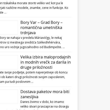
biri tiskalnika morate storiti veliko več kot pa le
jati različne modele, znamke, cene in funkcije. Ko
ste …
Bory Var – Grad Bory –
romantična umetniška
trdnjava
ory se nahaja v predelu Máriavölgy, le nekaj
etrov iz mestnega središča Székesfehérvára,
ižno uro vožnje jugozahodno od Budimpešte. …
Velika izbira maloprodajnih
in modnih vrečk za darila in
druge priložnosti
te svoje podjetje, potem najverjetneje ob koncu
li ob kateri drugi priložnosti svojim zaposlenim,
kam pa tudi poslovnim …
Dostava paketov mora biti
zanesljiva
Danes živimo v dobi, ko imamo
veliko stvari pravzaprav na dosegu