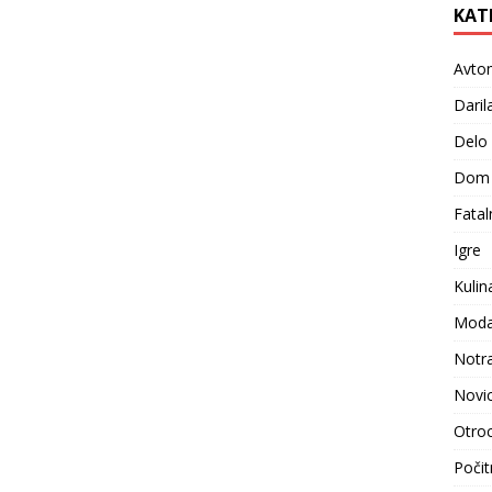
KAT
Avto
Daril
Delo
Dom
Fatal
Igre
Kulin
Moda i
Notr
Novi
Otroc
Počit