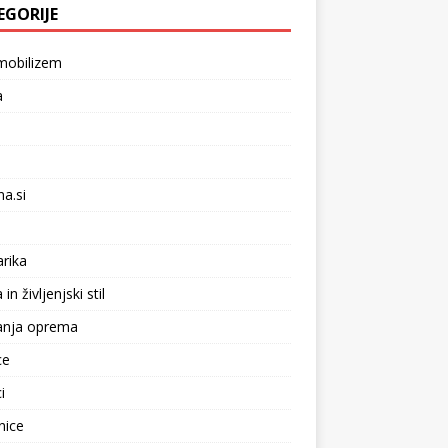
EGORIJE
mobilizem
a
na.si
arika
n življenjski stil
anja oprema
ce
i
nice