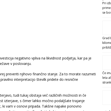
Pri iz
primer
se bo
Grad B
kilom
pribl
vesticija negativno vpliva na likvidnost podjetja, kar pa je
težave v poslovanju.
Če ima
rej preveriti njihovo finančno stanje. Za to morate razumeti
leta a
 pravilno interpretacijo številk pridete do resnične
stran
terjavo, tudi tukaj obstaja več različnih možnosti in če
st izterjave, s čimer lahko močno podaljšate trajanje
nar, ki vam v osnovi pripada. Takšne napake ponovno