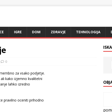
CE
IGRE
DOM
ZDRAVJE
TEHNOLOGIJA
je
ISKA
0
omembno za vsako podjetje.
ali kako izjemno kvalitetni
OBJ
vanje lahko izredno
te pravilno oceniti prihodno
pom