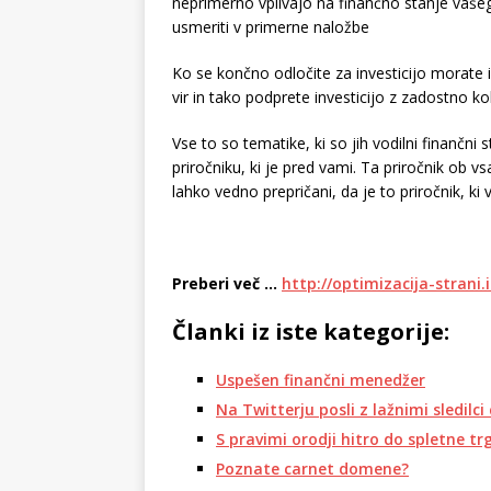
neprimerno vplivajo na finančno stanje vašeg
usmeriti v primerne naložbe
Ko se končno odločite za investicijo morate i
vir in tako podprete investicijo z zadostno ko
Vse to so tematike, ki so jih vodilni finančni 
priročniku, ki je pred vami. Ta priročnik ob
lahko vedno prepričani, da je to priročnik, ki
Preberi več …
http://optimizacija-strani
Članki iz iste kategorije:
Uspešen finančni menedžer
Na Twitterju posli z lažnimi sledilci 
S pravimi orodji hitro do spletne tr
Poznate carnet domene?