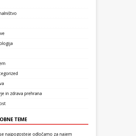
l
alništvo
tve
logija
zem
tegorized
va
je in zdrava prehrana
ost
OBNE TEME
 se najpogosteje odločamo za najem