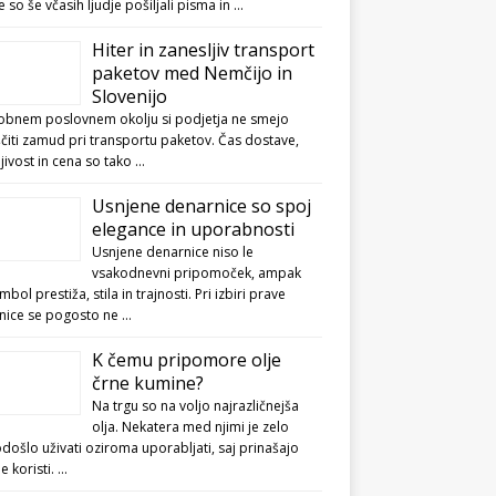
e so še včasih ljudje pošiljali pisma in …
Hiter in zanesljiv transport
paketov med Nemčijo in
Slovenijo
obnem poslovnem okolju si podjetja ne smejo
čiti zamud pri transportu paketov. Čas dostave,
jivost in cena so tako …
Usnjene denarnice so spoj
elegance in uporabnosti
Usnjene denarnice niso le
vsakodnevni pripomoček, ampak
imbol prestiža, stila in trajnosti. Pri izbiri prave
nice se pogosto ne …
K čemu pripomore olje
črne kumine?
Na trgu so na voljo najrazličnejša
olja. Nekatera med njimi je zelo
ošlo uživati oziroma uporabljati, saj prinašajo
ne koristi. …