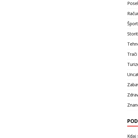
Pose
Račun
Šport
Stori
Tehno
Trači
Turi
Unca
Zaba
Zdrav
Znan
POD
Kdaj