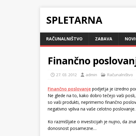
SPLETARNA
RAČUNALNIŠTVO
ZABAVA
NOVI
Finančno poslovan
27. 03. 2012
admin
Računalništvo
Finančno poslovanje
podjetja je izredno p
Ne glede na to, kako dobro tečejo vaši posli, 
so vaši produkti, neprimerno finančno poslo
negativno vpliva na vaše celotno poslovanje.
Ko razmišljate o investicijah je nujno, da zna
donosnost posamezne…