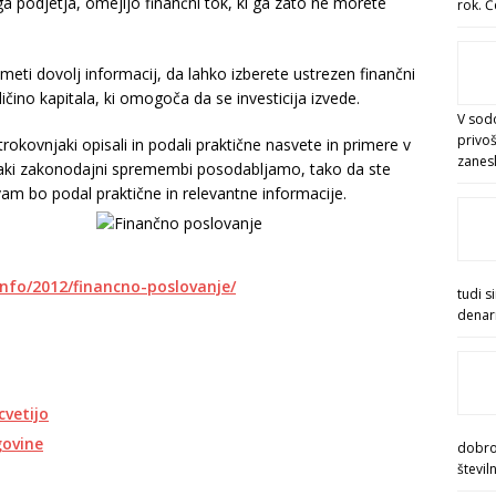
a podjetja, omejijo finančni tok, ki ga zato ne morete
rok. Č
meti dovolj informacij, da lahko izberete ustrezen finančni
ličino kapitala, ki omogoča da se investicija izvede.
V sod
privoš
strokovnjaki opisali in podali praktične nasvete in primere v
zanesl
 vsaki zakonodajni spremembi posodabljamo, tako da ste
 vam bo podal praktične in relevantne informacije.
.info/2012/financno-poslovanje/
tudi s
denar
cvetijo
govine
dobrod
števil