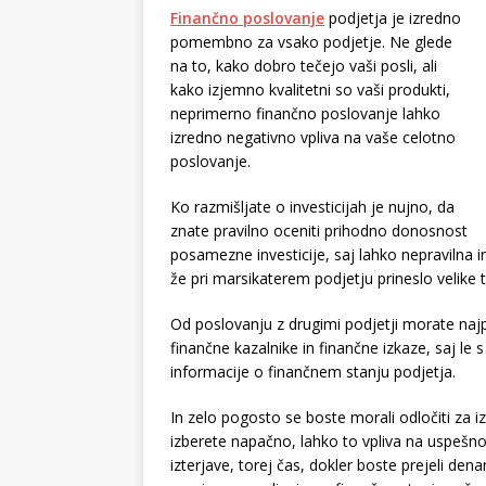
Finančno poslovanje
podjetja je izredno
pomembno za vsako podjetje. Ne glede
na to, kako dobro tečejo vaši posli, ali
kako izjemno kvalitetni so vaši produkti,
neprimerno finančno poslovanje lahko
izredno negativno vpliva na vaše celotno
poslovanje.
Ko razmišljate o investicijah je nujno, da
znate pravilno oceniti prihodno donosnost
posamezne investicije, saj lahko nepravilna in
že pri marsikaterem podjetju prineslo velike 
Od poslovanju z drugimi podjetji morate najp
finančne kazalnike in finančne izkaze, saj le s
informacije o finančnem stanju podjetja.
In zelo pogosto se boste morali odločiti za iz
izberete napačno, lahko to vpliva na uspešno
izterjave, torej čas, dokler boste prejeli de