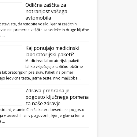
Odlična zaščita za
notranjost vašega
avtomobila
dstavljate, da vstopite vozilo, kjer ni zaščitnih
v in niti primerne zaščite za sedeže in druge ključne
ki …
Kaj ponujajo medicinski
laboratorijski paketi?
Medicinski laboratorijski paketi
lahko vključujejo različno obširne
 laboratorijskih preiskav. Paketi na primer
jo ledvične teste, jetrne teste, nivo maščobe …
Zdrava prehrana je
pogosto ključnega pomena
za naše zdravje
sidant, vitamin C in še katera beseda se pogosto
ja v besedilih ali v pogovorih, kjer je glavna tema
a …