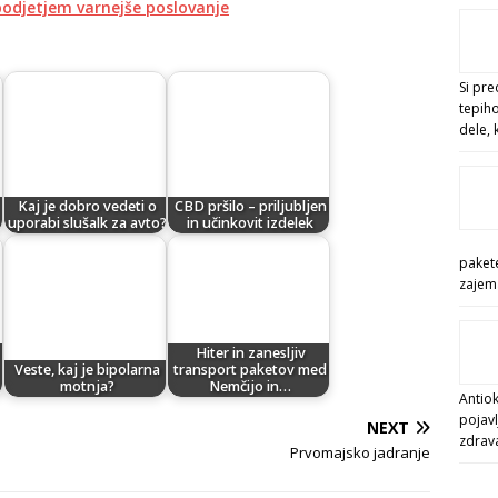
podjetjem varnejše poslovanje
Si pre
tepiho
dele, 
Kaj je dobro vedeti o
CBD pršilo – priljubljen
uporabi slušalk za avto?
in učinkovit izdelek
pakete
zajema
Hiter in zanesljiv
Veste, kaj je bipolarna
transport paketov med
motnja?
Nemčijo in…
Antiok
pojavl
NEXT
zdrav
Prvomajsko jadranje