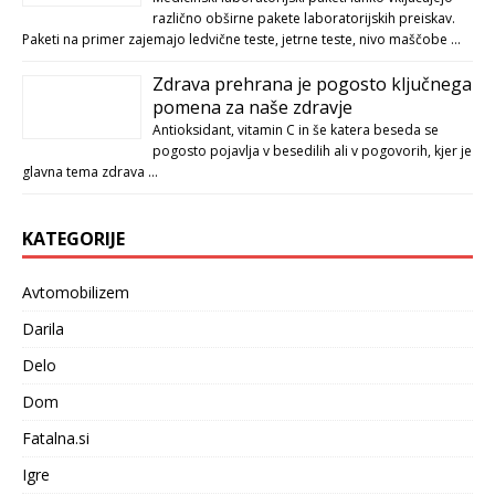
različno obširne pakete laboratorijskih preiskav.
Paketi na primer zajemajo ledvične teste, jetrne teste, nivo maščobe …
Zdrava prehrana je pogosto ključnega
pomena za naše zdravje
Antioksidant, vitamin C in še katera beseda se
pogosto pojavlja v besedilih ali v pogovorih, kjer je
glavna tema zdrava …
KATEGORIJE
Avtomobilizem
Darila
Delo
Dom
Fatalna.si
Igre