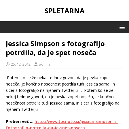
SPLETARNA
Jessica Simpson s fotografijo
potrdila, da je spet noseča
25. 12. 2012
admin
Potem ko se že nekaj tednov govori, da je pevka zopet
noseča, je končno nosečnost potrdila tudi Jessica sama, in
sicer s fotografijo na njenem Twitterju!…
Potem ko se že
nekaj tednov govori, da je pevka zopet noseča, je končno
nosečnost potrdila tudi Jessica sama, in sicer s fotografijo na
njenem Twitterju!
Preberi več …
http://www.tocnoto.si/jessica-simpson-s-
fotografijo-potrdila-da-je-spet-noseca