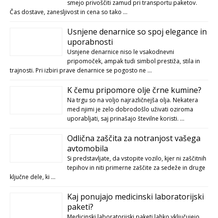
smejo privoščiti zamud pri transportu paketov.
Čas dostave, zanesljivost in cena so tako …
Usnjene denarnice so spoj elegance in
uporabnosti
Usnjene denarnice niso le vsakodnevni
pripomoček, ampak tudi simbol prestiža, stila in
trajnosti. Pri izbiri prave denarnice se pogosto ne …
K čemu pripomore olje črne kumine?
Na trgu so na voljo najrazličnejša olja. Nekatera
med njimi je zelo dobrodošlo uživati oziroma
uporabljati, saj prinašajo številne koristi. …
Odlična zaščita za notranjost vašega
avtomobila
Si predstavljate, da vstopite vozilo, kjer ni zaščitnih
tepihov in niti primerne zaščite za sedeže in druge
ključne dele, ki …
Kaj ponujajo medicinski laboratorijski
paketi?
Medicinski laboratorijski paketi lahko vključujejo