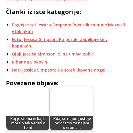
Članki iz iste kategorije:
Poglejte to! Jessica Simpson: Prva slikica male Maxwell
v bikinkah
Foto! Jessica Simpson: Po poroki zapeljuje še v
kopalkah
Ojoj! Jessica Simpson: Si ne umiva zob?!
Rihanna v okovih
Hot! Jessica Simpson: To so oblikovane noge!
Povezane objave:
Kaj je stoma in kaj bi
Kdaj se najpogosteje
moral vsak vedeti o
odločamo za najem
tem?
oziroma…