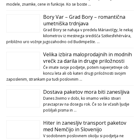
modele, znamke, cene in funkcije. Ko se boste …
Bory Var – Grad Bory – romantična
umetniška trdnjava
Grad Bory se nahaja v predelu Máriavölgy, le nekaj
kilometrov iz mestnega središča Székesfehérvára,
približno uro vožnje jugozahodno od Budimpešte. …
Velika izbira maloprodajnih in modnih
vrečk za darila in druge priložnosti
Če imate svoje podjetje, potem najverjetneje ob
koncu leta ali ob kateri drugi priložnosti svojim
zaposlenim, strankam pa tudi poslovnim …
Dostava paketov mora biti zanesljiva
Danes živimo v dobi, ko imamo veliko stvari
pravzaprav na dosegu rok. Če so še včasih ljudje
pošiljali pisma in …
Hiter in zanesljiv transport paketov
med Nemčijo in Slovenijo
V sodobnem poslovnem okolju si podjetja ne