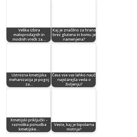
Velika izbira
Kaj je značilno za hrano
maloprodajnih in
brez glutena in komu je
modnih vrečk za…
namenjena?
Ustrezna kmetijska
Česa vse vas lahko nauči
mehanizacija je pogoj
najstarejša veda o
za…
življenju?
Kmetijski priključki –
raznolika ponudba
Veste, kaj je bipolarna
kmetijske…
motnja?