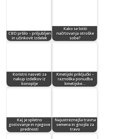
Kako se lotiti
CBD pršilo – priljubljen
načrtovanja otroške
in učinkovit izdelek
sobe?
Koristni nasveti za
Kmetijski priključki –
nakup izdelkov iz
raznolika ponudba
konoplje
kmetijske…
Kaj je spletno
Najustreznejša travna
gostovanje in njegove
semena in gnojila za
prednosti
travo