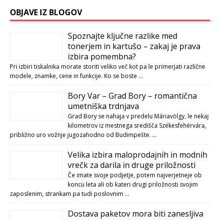
OBJAVE IZ BLOGOV
Spoznajte ključne razlike med
tonerjem in kartušo – zakaj je prava
izbira pomembna?
Pri izbiri tiskalnika morate storiti veliko več kot pa le primerjati različne
modele, znamke, cene in funkcije. Ko se boste …
Bory Var – Grad Bory – romantična
umetniška trdnjava
Grad Bory se nahaja v predelu Máriavölgy, le nekaj
kilometrov iz mestnega središča Székesfehérvára,
približno uro vožnje jugozahodno od Budimpešte. …
Velika izbira maloprodajnih in modnih
vrečk za darila in druge priložnosti
Če imate svoje podjetje, potem najverjetneje ob
koncu leta ali ob kateri drugi priložnosti svojim
zaposlenim, strankam pa tudi poslovnim …
Dostava paketov mora biti zanesljiva