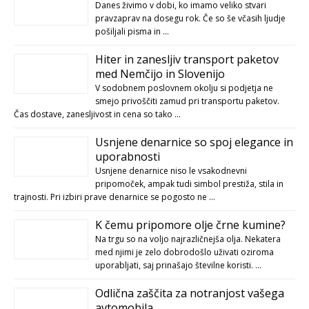
Danes živimo v dobi, ko imamo veliko stvari
pravzaprav na dosegu rok. Če so še včasih ljudje
pošiljali pisma in …
Hiter in zanesljiv transport paketov
med Nemčijo in Slovenijo
V sodobnem poslovnem okolju si podjetja ne
smejo privoščiti zamud pri transportu paketov.
Čas dostave, zanesljivost in cena so tako …
Usnjene denarnice so spoj elegance in
uporabnosti
Usnjene denarnice niso le vsakodnevni
pripomoček, ampak tudi simbol prestiža, stila in
trajnosti. Pri izbiri prave denarnice se pogosto ne …
K čemu pripomore olje črne kumine?
Na trgu so na voljo najrazličnejša olja. Nekatera
med njimi je zelo dobrodošlo uživati oziroma
uporabljati, saj prinašajo številne koristi. …
Odlična zaščita za notranjost vašega
avtomobila