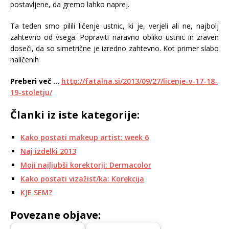
postavljene, da gremo lahko naprej.
Ta teden smo pilili ličenje ustnic, ki je, verjeli ali ne, najbolj
zahtevno od vsega. Popraviti naravno obliko ustnic in zraven
doseči, da so simetrične je izredno zahtevno. Kot primer slabo
naličenih
Preberi več …
http://fatalna.si/2013/09/27/licenje-v-17-18-
19-stoletju/
Članki iz iste kategorije:
Kako postati makeup artist: week 6
Naj izdelki 2013
Moji najljubši korektorji: Dermacolor
Kako postati vizažist/ka: Korekcija
KJE SEM?
Povezane objave: