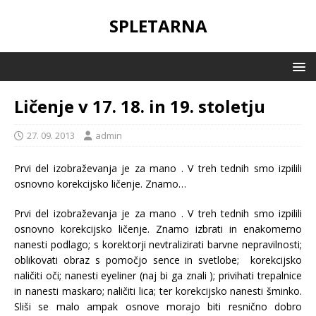
SPLETARNA
Ličenje v 17. 18. in 19. stoletju
27. 09. 2013
admin
Prvi del izobraževanja je za mano
. V treh tednih smo izpilili
osnovno korekcijsko ličenje. Znamo…
Prvi del izobraževanja je za mano
. V treh tednih smo izpilili
osnovno korekcijsko ličenje. Znamo izbrati in enakomerno
nanesti podlago; s korektorji nevtralizirati barvne nepravilnosti;
oblikovati obraz s pomočjo sence in svetlobe; korekcijsko
naličiti oči; nanesti eyeliner (naj bi ga znali
); privihati trepalnice
in nanesti maskaro; naličiti lica; ter korekcijsko nanesti šminko.
Sliši se malo ampak osnove morajo biti resnično dobro