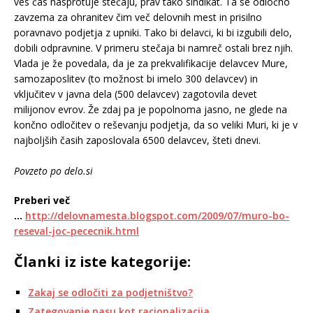
ves čas nasprotuje stečaju, prav tako sindikat. Ta se odločno
zavzema za ohranitev čim več delovnih mest in prisilno
poravnavo podjetja z upniki. Tako bi delavci, ki bi izgubili delo,
dobili odpravnine. V primeru stečaja bi namreč ostali brez njih.
Vlada je že povedala, da je za prekvalifikacije delavcev Mure,
samozaposlitev (to možnost bi imelo 300 delavcev) in
vključitev v javna dela (500 delavcev) zagotovila devet
milijonov evrov. Že zdaj pa je popolnoma jasno, ne glede na
končno odločitev o reševanju podjetja, da so veliki Muri, ki je v
najboljših časih zaposlovala 6500 delavcev, šteti dnevi.
Povzeto po delo.si
Preberi več
…
http://delovnamesta.blogspot.com/2009/07/muro-bo-
reseval-joc-pececnik.html
Članki iz iste kategorije:
Zakaj se odločiti za podjetništvo?
Zategovanje pasu kot racionalizacija