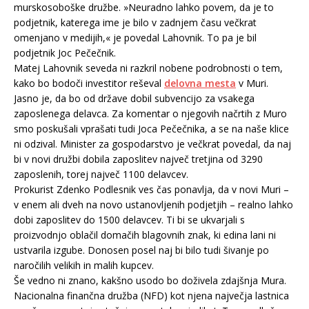
murskosoboške družbe. »Neuradno lahko povem, da je to
podjetnik, katerega ime je bilo v zadnjem času večkrat
omenjano v medijih,« je povedal Lahovnik. To pa je bil
podjetnik Joc Pečečnik.
Matej Lahovnik seveda ni razkril nobene podrobnosti o tem,
kako bo bodoči investitor reševal
delovna mesta
v Muri.
Jasno je, da bo od države dobil subvencijo za vsakega
zaposlenega delavca. Za komentar o njegovih načrtih z Muro
smo poskušali vprašati tudi Joca Pečečnika, a se na naše klice
ni odzival. Minister za gospodarstvo je večkrat povedal, da naj
bi v novi družbi dobila zaposlitev največ tretjina od 3290
zaposlenih, torej največ 1100 delavcev.
Prokurist Zdenko Podlesnik ves čas ponavlja, da v novi Muri –
v enem ali dveh na novo ustanovljenih podjetjih – realno lahko
dobi zaposlitev do 1500 delavcev. Ti bi se ukvarjali s
proizvodnjo oblačil domačih blagovnih znak, ki edina lani ni
ustvarila izgube. Donosen posel naj bi bilo tudi šivanje po
naročilih velikih in malih kupcev.
Še vedno ni znano, kakšno usodo bo doživela zdajšnja Mura.
Nacionalna finančna družba (NFD) kot njena največja lastnica