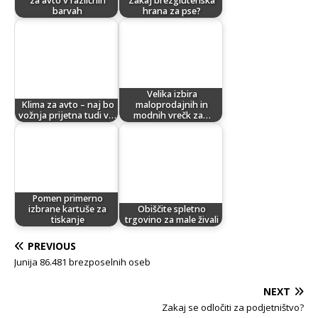
za avto v različnih
Zakaj brezglutenska
barvah
hrana za pse?
Velika izbira
Klima za avto – naj bo
maloprodajnih in
vožnja prijetna tudi v…
modnih vrečk za…
Pomen primerno
izbrane kartuše za
Obiščite spletno
tiskanje
trgovino za male živali
PREVIOUS
Junija 86.481 brezposelnih oseb
NEXT
Zakaj se odločiti za podjetništvo?