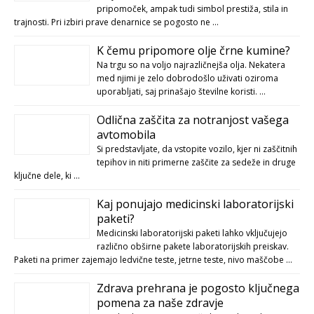
pripomoček, ampak tudi simbol prestiža, stila in
trajnosti. Pri izbiri prave denarnice se pogosto ne …
K čemu pripomore olje črne kumine?
Na trgu so na voljo najrazličnejša olja. Nekatera
med njimi je zelo dobrodošlo uživati oziroma
uporabljati, saj prinašajo številne koristi. …
Odlična zaščita za notranjost vašega
avtomobila
Si predstavljate, da vstopite vozilo, kjer ni zaščitnih
tepihov in niti primerne zaščite za sedeže in druge
ključne dele, ki …
Kaj ponujajo medicinski laboratorijski
paketi?
Medicinski laboratorijski paketi lahko vključujejo
različno obširne pakete laboratorijskih preiskav.
Paketi na primer zajemajo ledvične teste, jetrne teste, nivo maščobe …
Zdrava prehrana je pogosto ključnega
pomena za naše zdravje