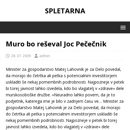
SPLETARNA
Muro bo reševal Joc Pečečnik
28. 07. 2009
admin
Minister za gospodarstvo Matej Lahovnik je za Delo povedal,
da morajo do četrtka ali petka s potencialnim investitorjem
uskladiti še nekaj pomembnih podrobnosti. Najpozneje v petek
bi torej javnost lahko izvedela, kdo bo vlagatelj v »zdrave« dele
murskosoboške družbe. »Neuradno lahko povem, da je to
podjetnik, katerega ime je bilo v zadnjem času ve…
Minister za
gospodarstvo Matej Lahovnik je za Delo povedal, da morajo
do četrtka ali petka s potencialnim investitorjem uskladiti še
nekaj pomembnih podrobnosti. Najpozneje v petek bi torej
javnost lahko izvedela, kdo bo vlagatelj v »zdrave« dele