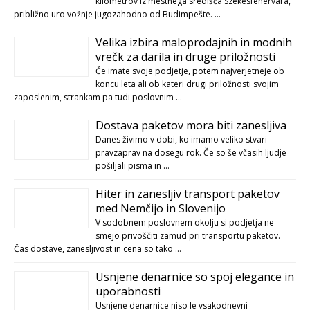
kilometrov iz mestnega središča Székesfehérvára,
približno uro vožnje jugozahodno od Budimpešte. …
Velika izbira maloprodajnih in modnih
vrečk za darila in druge priložnosti
Če imate svoje podjetje, potem najverjetneje ob
koncu leta ali ob kateri drugi priložnosti svojim
zaposlenim, strankam pa tudi poslovnim …
Dostava paketov mora biti zanesljiva
Danes živimo v dobi, ko imamo veliko stvari
pravzaprav na dosegu rok. Če so še včasih ljudje
pošiljali pisma in …
Hiter in zanesljiv transport paketov
med Nemčijo in Slovenijo
V sodobnem poslovnem okolju si podjetja ne
smejo privoščiti zamud pri transportu paketov.
Čas dostave, zanesljivost in cena so tako …
Usnjene denarnice so spoj elegance in
uporabnosti
Usnjene denarnice niso le vsakodnevni