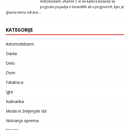
Antioksidant, vitamin C in še katera beseda se
pogosto pojavlja v besedilih ali v pogovorih, kjer je
glavna tema zdrava …
KATEGORIJE
Avtomobilizem
Darila
Delo
Dom
Fatalna.si
Igre
Kulinarika
Moda in življenjski stil
Notranja oprema