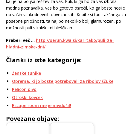
kaj je najboljša rešitev za vas. Puli, ki ga bo za vas izbrala
modna poznavalka, vas bo gotovo osrečil, ko ga boste nosile
ob vaših vsakodnevnih obveznostih. Kupite si tudi takšnega za
posebne priložnosti, ta naj bo nekoliko bolj glamurozen, po
možnosti puli s kakšnimi bleščicami.
Preberi več …
http://perun.kwa.si/kar-tako/puli-za-
hladni-zimske-dni/
Članki iz iste kategorije:
Ženske tunike
Oprema, ki jo boste potrebovali za ribolov ščuke
Pelicon pivo
Otroški kovček
Escape room me je navdušil!
Povezane objave: