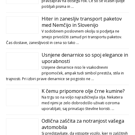
pravzaprav na dosegu rok. Če so še včasih ljudje
pošiljali pisma in …
Hiter in zanesljiv transport paketov
med Nemčijo in Slovenijo
V sodobnem poslovnem okolju si podjetja ne
smejo privoščiti zamud pri transportu paketov.
Čas dostave, zanesljivost in cena so tako …
Usnjene denarnice so spoj elegance in
uporabnosti
Usnjene denarnice niso le vsakodnevni
pripomoček, ampak tudi simbol prestiža, stila in
trajnosti. Pri izbiri prave denarnice se pogosto ne …
K čemu pripomore olje črne kumine?
Na trgu so na voljo najrazličnejša olja. Nekatera
med njimi je zelo dobrodošlo uživati oziroma
uporabljati, saj prinašajo številne koristi. …
Odlična zaščita za notranjost vašega
avtomobila
Si predstavljate, da vstopite vozilo, kjer ni zaščitnih