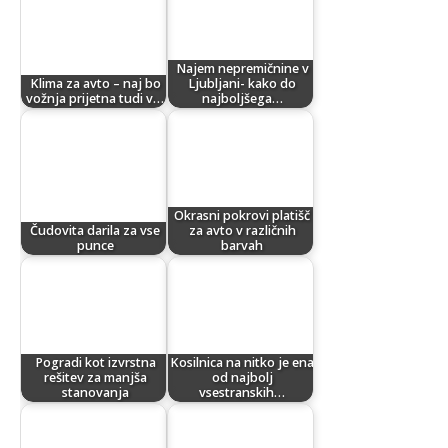
Najem nepremičnine v
Klima za avto – naj bo
Ljubljani- kako do
vožnja prijetna tudi v…
najboljšega…
Okrasni pokrovi platišč
Čudovita darila za vse
za avto v različnih
punce
barvah
Pogradi kot izvrstna
Kosilnica na nitko je ena
rešitev za manjša
od najbolj
stanovanja
vsestranskih…