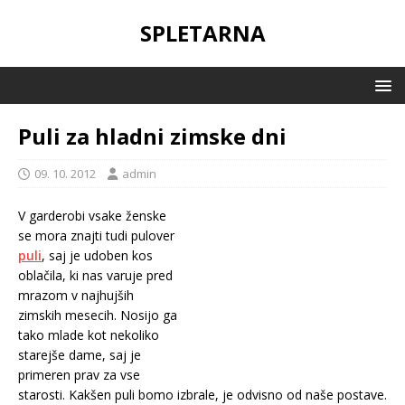
SPLETARNA
Puli za hladni zimske dni
09. 10. 2012
admin
V garderobi vsake ženske
se mora znajti tudi pulover
puli
, saj je udoben kos
oblačila, ki nas varuje pred
mrazom v najhujših
zimskih mesecih. Nosijo ga
tako mlade kot nekoliko
starejše dame, saj je
primeren prav za vse
starosti. Kakšen puli bomo izbrale, je odvisno od naše postave.