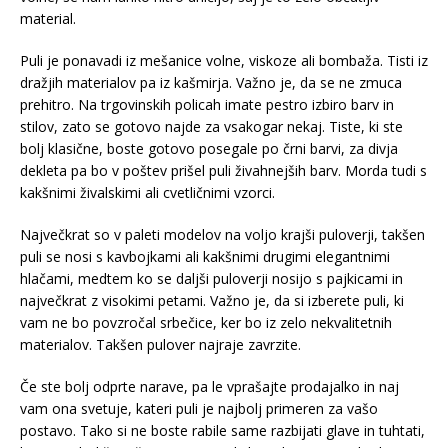
material.
Puli je ponavadi iz mešanice volne, viskoze ali bombaža. Tisti iz
dražjih materialov pa iz kašmirja. Važno je, da se ne zmuca
prehitro. Na trgovinskih policah imate pestro izbiro barv in
stilov, zato se gotovo najde za vsakogar nekaj. Tiste, ki ste
bolj klasične, boste gotovo posegale po črni barvi, za divja
dekleta pa bo v poštev prišel puli živahnejših barv. Morda tudi s
kakšnimi živalskimi ali cvetličnimi vzorci.
Največkrat so v paleti modelov na voljo krajši puloverji, takšen
puli se nosi s kavbojkami ali kakšnimi drugimi elegantnimi
hlačami, medtem ko se daljši puloverji nosijo s pajkicami in
največkrat z visokimi petami. Važno je, da si izberete puli, ki
vam ne bo povzročal srbečice, ker bo iz zelo nekvalitetnih
materialov. Takšen pulover najraje zavrzite.
Če ste bolj odprte narave, pa le vprašajte prodajalko in naj
vam ona svetuje, kateri puli je najbolj primeren za vašo
postavo. Tako si ne boste rabile same razbijati glave in tuhtati,