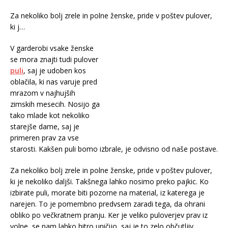
Za nekoliko bolj zrele in polne ženske, pride v poštev pulover,
ki j…
V garderobi vsake ženske
se mora znajti tudi pulover
puli
, saj je udoben kos
oblačila, ki nas varuje pred
mrazom v najhujših
zimskih mesecih. Nosijo ga
tako mlade kot nekoliko
starejše dame, saj je
primeren prav za vse
starosti. Kakšen puli bomo izbrale, je odvisno od naše postave.
Za nekoliko bolj zrele in polne ženske, pride v poštev pulover,
ki je nekoliko daljši. Takšnega lahko nosimo preko pajkic. Ko
izbirate puli, morate biti pozorne na material, iz katerega je
narejen. To je pomembno predvsem zaradi tega, da ohrani
obliko po večkratnem pranju. Ker je veliko puloverjev prav iz
volne, se nam lahko hitro uničijo, saj je to zelo občutljiv