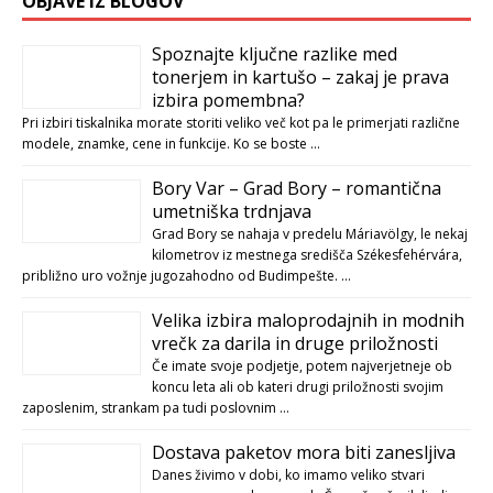
OBJAVE IZ BLOGOV
Spoznajte ključne razlike med
tonerjem in kartušo – zakaj je prava
izbira pomembna?
Pri izbiri tiskalnika morate storiti veliko več kot pa le primerjati različne
modele, znamke, cene in funkcije. Ko se boste …
Bory Var – Grad Bory – romantična
umetniška trdnjava
Grad Bory se nahaja v predelu Máriavölgy, le nekaj
kilometrov iz mestnega središča Székesfehérvára,
približno uro vožnje jugozahodno od Budimpešte. …
Velika izbira maloprodajnih in modnih
vrečk za darila in druge priložnosti
Če imate svoje podjetje, potem najverjetneje ob
koncu leta ali ob kateri drugi priložnosti svojim
zaposlenim, strankam pa tudi poslovnim …
Dostava paketov mora biti zanesljiva
Danes živimo v dobi, ko imamo veliko stvari