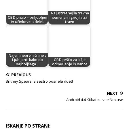
Najustreznejša travna
CBD pršilo – priljubljen
semena in gnojila za
in učinkovit izdelek
travo
Najem nepremičnine v
Ljubljani- kako do
CBD pršilo za lažje
najboljšega…
odmerjanje in nanos
PREVIOUS
Britney Spears: S sestro posnela duet!
NEXT
Android 4.4 Kitkat za vse Nexuse
ISKANJE PO STRANI: