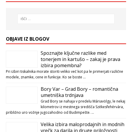
OBJAVE IZ BLOGOV
Spoznajte ključne razlike med
tonerjem in kartušo – zakaj je prava
izbira pomembna?
Pri izbiri tiskalnika morate storiti veliko več kot pa le primerjati različne
modele, znamke, cene in funkcije. Ko se boste …
Bory Var – Grad Bory – romantična
umetniška trdnjava
Grad Bory se nahaja v predelu Máriavölgy, le nekaj
kilometrov iz mestnega središča Székesfehérvára,
približno uro vožnje jugozahodno od Budimpešte. …
Velika izbira maloprodajnih in modnih
vrečk za darila in druge priložnosti