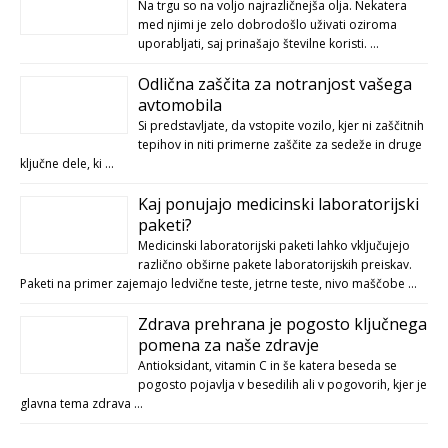
Na trgu so na voljo najrazličnejša olja. Nekatera
med njimi je zelo dobrodošlo uživati oziroma
uporabljati, saj prinašajo številne koristi. …
Odlična zaščita za notranjost vašega
avtomobila
Si predstavljate, da vstopite vozilo, kjer ni zaščitnih
tepihov in niti primerne zaščite za sedeže in druge
ključne dele, ki …
Kaj ponujajo medicinski laboratorijski
paketi?
Medicinski laboratorijski paketi lahko vključujejo
različno obširne pakete laboratorijskih preiskav.
Paketi na primer zajemajo ledvične teste, jetrne teste, nivo maščobe …
Zdrava prehrana je pogosto ključnega
pomena za naše zdravje
Antioksidant, vitamin C in še katera beseda se
pogosto pojavlja v besedilih ali v pogovorih, kjer je
glavna tema zdrava …