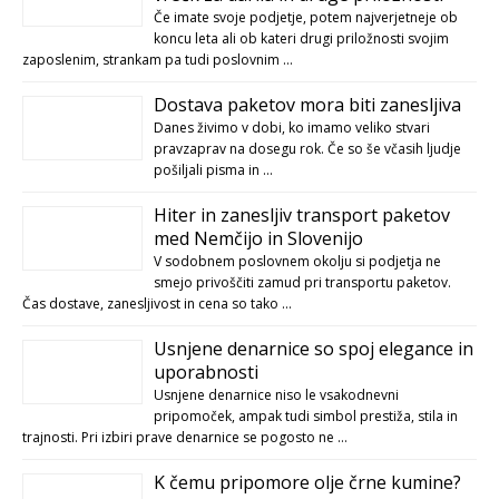
Če imate svoje podjetje, potem najverjetneje ob
koncu leta ali ob kateri drugi priložnosti svojim
zaposlenim, strankam pa tudi poslovnim …
Dostava paketov mora biti zanesljiva
Danes živimo v dobi, ko imamo veliko stvari
pravzaprav na dosegu rok. Če so še včasih ljudje
pošiljali pisma in …
Hiter in zanesljiv transport paketov
med Nemčijo in Slovenijo
V sodobnem poslovnem okolju si podjetja ne
smejo privoščiti zamud pri transportu paketov.
Čas dostave, zanesljivost in cena so tako …
Usnjene denarnice so spoj elegance in
uporabnosti
Usnjene denarnice niso le vsakodnevni
pripomoček, ampak tudi simbol prestiža, stila in
trajnosti. Pri izbiri prave denarnice se pogosto ne …
K čemu pripomore olje črne kumine?