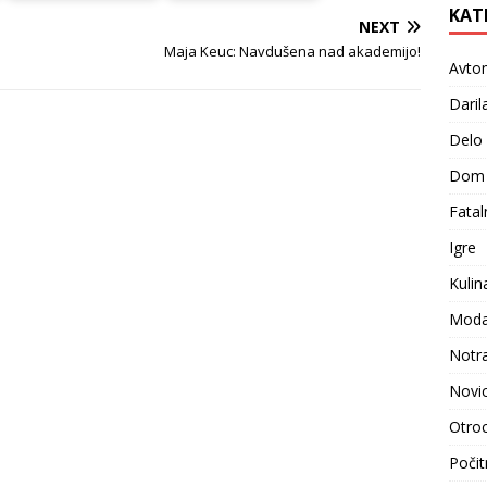
KAT
NEXT
Maja Keuc: Navdušena nad akademijo!
Avto
Daril
Delo
Dom
Fatal
Igre
Kulin
Moda i
Notr
Novi
Otroc
Počit