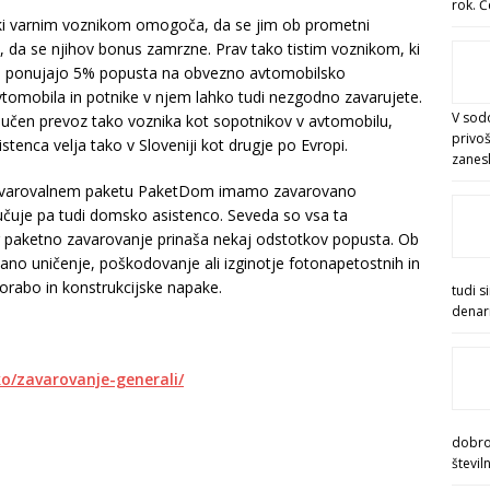
rok. Č
 ki varnim voznikom omogoča, da se jim ob prometni
, da se njihov bonus zamrzne. Prav tako tistim voznikom, ki
eče ponujajo 5% popusta na obvezno avtomobilsko
tomobila in potnike v njem lahko tudi nezgodno zavarujete.
V sod
ljučen prevoz tako voznika kot sopotnikov v avtomobilu,
privoš
stenca velja tako v Sloveniji kot drugje po Evropi.
zanesl
 V zavarovalnem paketu PaketDom imamo zavarovano
učuje pa tudi domsko asistenco. Seveda so vsa ta
r paketno zavarovanje prinaša nekaj odstotkov popusta. Ob
ano uničenje, poškodovanje ali izginotje fotonapetostnih in
porabo in konstrukcijske napake.
tudi s
denar
ko/zavarovanje-generali/
dobrod
števil