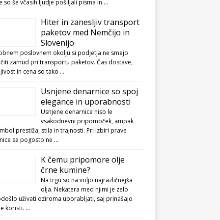
e so še včasih ljudje pošiljali pisma in …
Hiter in zanesljiv transport
paketov med Nemčijo in
Slovenijo
obnem poslovnem okolju si podjetja ne smejo
čiti zamud pri transportu paketov. Čas dostave,
jivost in cena so tako …
Usnjene denarnice so spoj
elegance in uporabnosti
Usnjene denarnice niso le
vsakodnevni pripomoček, ampak
imbol prestiža, stila in trajnosti. Pri izbiri prave
nice se pogosto ne …
K čemu pripomore olje
črne kumine?
Na trgu so na voljo najrazličnejša
olja. Nekatera med njimi je zelo
ošlo uživati oziroma uporabljati, saj prinašajo
ne koristi. …