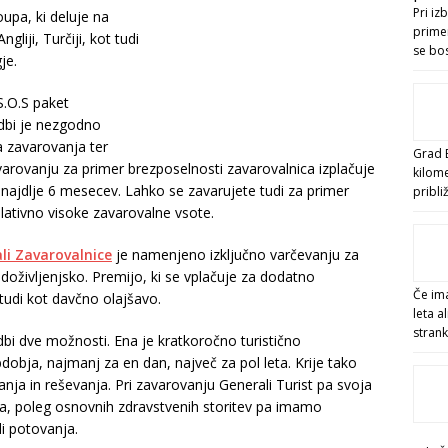
Pri iz
oupa, ki deluje na
primer
liji, Turčiji, kot tudi
se bo
je.
.O.S paket
dbi je nezgodno
a zavarovanja ter
Grad B
varovanju za primer brezposelnosti zavarovalnica izplačuje
kilom
ajdlje 6 mesecev. Lahko se zavarujete tudi za primer
pribl
elativno visoke zavarovalne vsote.
li Zavarovalnice
je namenjeno izključno varčevanju za
doživljenjsko. Premijo, ki se vplačuje za dodatno
Če ima
tudi kot davčno olajšavo.
leta a
stran
udbi dve možnosti. Ena je kratkoročno turistično
bdobja, najmanj za en dan, največ za pol leta. Krije tako
nja in reševanja. Pri zavarovanju Generali Turist pa svoja
a, poleg osnovnih zdravstvenih storitev pa imamo
i potovanja.