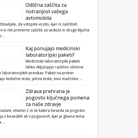
Odlična zaščita za
notranjost vašega
avtomobila
dstavljate, da vstopite vozilo, kjer ni zaščitnih
v in niti primerne zaščite za sedeže in druge ključne
ki …
Kaj ponujajo medicinski
laboratorijski paketi?
Medicinski laboratorijski paketi
lahko vključujejo različno obširne
 laboratorijskih preiskav. Paketi na primer
jo ledvične teste, jetrne teste, nivo maščobe …
Zdrava prehrana je
pogosto ključnega pomena
za naše zdravje
sidant, vitamin C in še katera beseda se pogosto
ja v besedilih ali v pogovorih, kjer je glavna tema
a …