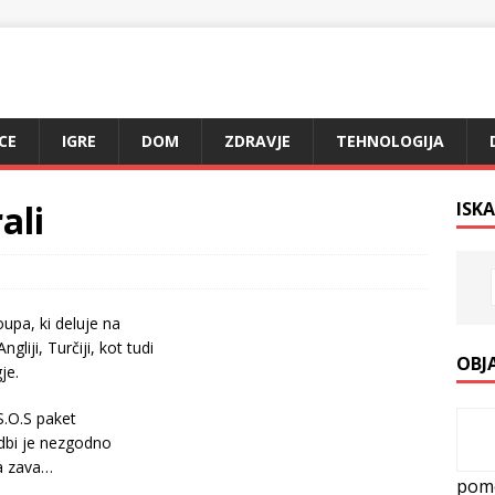
CE
IGRE
DOM
ZDRAVJE
TEHNOLOGIJA
ali
ISKA
oupa, ki deluje na
liji, Turčiji, kot tudi
OBJ
je.
.O.S paket
dbi je nezgodno
ka zava…
pom