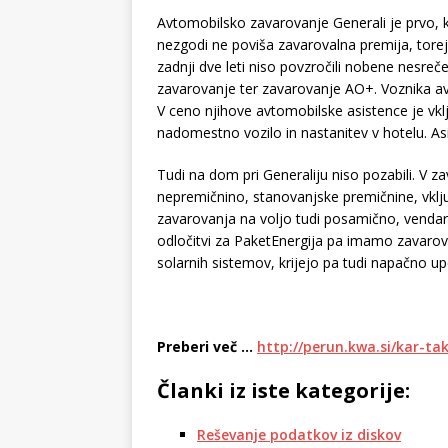
Avtomobilsko zavarovanje Generali je prvo,
nezgodi ne poviša zavarovalna premija, torej
zadnji dve leti niso povzročili nobene nesr
zavarovanje ter zavarovanje AO+. Voznika av
V ceno njihove avtomobilske asistence je vk
nadomestno vozilo in nastanitev v hotelu. Asi
Tudi na dom pri Generaliju niso pozabili.
nepremičnino, stanovanjske premičnine, vklj
zavarovanja na voljo tudi posamično, venda
odločitvi za PaketEnergija pa imamo zavarov
solarnih sistemov, krijejo pa tudi napačno u
Preberi več …
http://perun.kwa.si/kar-ta
Članki iz iste kategorije:
Reševanje podatkov iz diskov