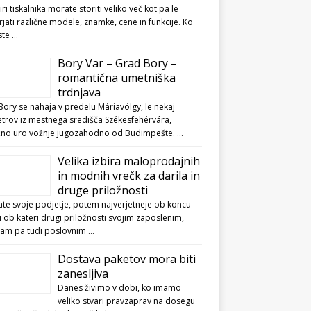
biri tiskalnika morate storiti veliko več kot pa le
jati različne modele, znamke, cene in funkcije. Ko
ste …
Bory Var – Grad Bory –
romantična umetniška
trdnjava
ory se nahaja v predelu Máriavölgy, le nekaj
etrov iz mestnega središča Székesfehérvára,
ižno uro vožnje jugozahodno od Budimpešte. …
Velika izbira maloprodajnih
in modnih vrečk za darila in
druge priložnosti
te svoje podjetje, potem najverjetneje ob koncu
li ob kateri drugi priložnosti svojim zaposlenim,
kam pa tudi poslovnim …
Dostava paketov mora biti
zanesljiva
Danes živimo v dobi, ko imamo
veliko stvari pravzaprav na dosegu