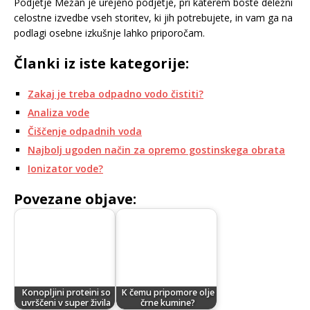
Podjetje Mežan je urejeno podjetje, pri katerem boste deležni
celostne izvedbe vseh storitev, ki jih potrebujete, in vam ga na
podlagi osebne izkušnje lahko priporočam.
Članki iz iste kategorije:
Zakaj je treba odpadno vodo čistiti?
Analiza vode
Čiščenje odpadnih voda
Najbolj ugoden način za opremo gostinskega obrata
Ionizator vode?
Povezane objave:
Konopljini proteini so
K čemu pripomore olje
uvrščeni v super živila
črne kumine?