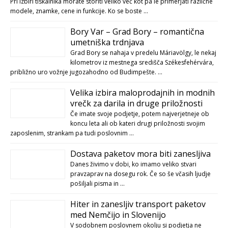
Pri izbiri tiskalnika morate storiti veliko več kot pa le primerjati različne
modele, znamke, cene in funkcije. Ko se boste …
Bory Var – Grad Bory – romantična
umetniška trdnjava
Grad Bory se nahaja v predelu Máriavölgy, le nekaj
kilometrov iz mestnega središča Székesfehérvára,
približno uro vožnje jugozahodno od Budimpešte. …
Velika izbira maloprodajnih in modnih
vrečk za darila in druge priložnosti
Če imate svoje podjetje, potem najverjetneje ob
koncu leta ali ob kateri drugi priložnosti svojim
zaposlenim, strankam pa tudi poslovnim …
Dostava paketov mora biti zanesljiva
Danes živimo v dobi, ko imamo veliko stvari
pravzaprav na dosegu rok. Če so še včasih ljudje
pošiljali pisma in …
Hiter in zanesljiv transport paketov
med Nemčijo in Slovenijo
V sodobnem poslovnem okolju si podjetja ne