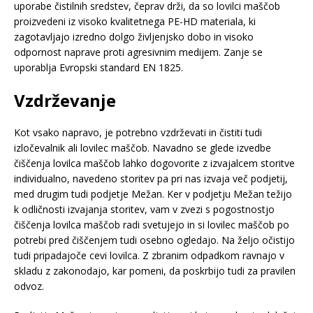
uporabe čistilnih sredstev, čeprav drži, da so lovilci maščob
proizvedeni iz visoko kvalitetnega PE-HD materiala, ki
zagotavljajo izredno dolgo življenjsko dobo in visoko
odpornost naprave proti agresivnim medijem. Zanje se
uporablja Evropski standard EN 1825.
Vzdrževanje
Kot vsako napravo, je potrebno vzdrževati in čistiti tudi
izločevalnik ali lovilec maščob. Navadno se glede izvedbe
čiščenja lovilca maščob lahko dogovorite z izvajalcem storitve
individualno, navedeno storitev pa pri nas izvaja več podjetij,
med drugim tudi podjetje Mežan. Ker v podjetju Mežan težijo
k odličnosti izvajanja storitev, vam v zvezi s pogostnostjo
čiščenja lovilca maščob radi svetujejo in si lovilec maščob po
potrebi pred čiščenjem tudi osebno ogledajo. Na željo očistijo
tudi pripadajoče cevi lovilca. Z zbranim odpadkom ravnajo v
skladu z zakonodajo, kar pomeni, da poskrbijo tudi za pravilen
odvoz.