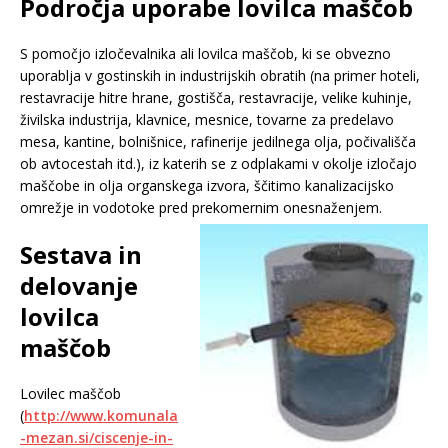
Področja uporabe lovilca maščob
S pomočjo izločevalnika ali lovilca maščob, ki se obvezno
uporablja v gostinskih in industrijskih obratih (na primer hoteli,
restavracije hitre hrane, gostišča, restavracije, velike kuhinje,
živilska industrija, klavnice, mesnice, tovarne za predelavo
mesa, kantine, bolnišnice, rafinerije jedilnega olja, počivališča
ob avtocestah itd.), iz katerih se z odplakami v okolje izločajo
maščobe in olja organskega izvora, ščitimo kanalizacijsko
omrežje in vodotoke pred prekomernim onesnaženjem.
Sestava in
delovanje
lovilca
maščob
Lovilec maščob
(
http://www.komunala
-mezan.si/ciscenje-in-