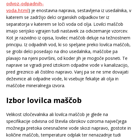
odvoz-odpadnih-
voda.html
) je enostavna naprava, sestavljena iz usedalnika, v
katerem se zadržijo delci organskih odpadkov ter iz
separatorja v katerem se loči voda od olja. Lovilci maščob
imajo serijsko vgrajen tudi nastavek za odvzemanje vzorcev.
Kot je razvidno iz opisa, lovilec maščob deluje na težnostnem
principu. Iz odpadnih vod, ki so speljane preko lovilca maščob,
se grobi delci posedajo na dno usedalnika, maščobe pa
plavajo na njeni površini, od koder jih je mogoče posneti. Te
naprave se vgradi pred iztokom odpadne vode v kanalizacijo,
pred greznico ali čistilno napravo. Vanj pa se ne sme dovajati
deževnice ali odpadne vode, ki vsebuje fekalije ali olja in
maščobe mineralnega izvora.
Izbor lovilca maščob
Velikost izločevalnika ali lovilca maščob je glede na
specifikacije odvisna od števila obrokov oziroma največjega
možnega pretoka onesnažene vode skozi napravo, gostote in
količine maščob, temperature odplak ter nenazadnje tudi