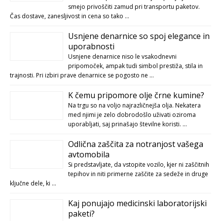
smejo privoščiti zamud pri transportu paketov.
Čas dostave, zanesljivost in cena so tako …
Usnjene denarnice so spoj elegance in
uporabnosti
Usnjene denarnice niso le vsakodnevni
pripomoček, ampak tudi simbol prestiža, stila in
trajnosti. Pri izbiri prave denarnice se pogosto ne …
K čemu pripomore olje črne kumine?
Na trgu so na voljo najrazličnejša olja. Nekatera
med njimi je zelo dobrodošlo uživati oziroma
uporabljati, saj prinašajo številne koristi. …
Odlična zaščita za notranjost vašega
avtomobila
Si predstavljate, da vstopite vozilo, kjer ni zaščitnih
tepihov in niti primerne zaščite za sedeže in druge
ključne dele, ki …
Kaj ponujajo medicinski laboratorijski
paketi?