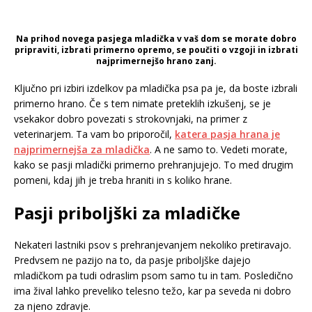
Na prihod novega pasjega mladička v vaš dom se morate dobro
pripraviti, izbrati primerno opremo, se poučiti o vzgoji in izbrati
najprimernejšo hrano zanj.
Ključno pri izbiri izdelkov pa mladička psa pa je, da boste izbrali
primerno hrano. Če s tem nimate preteklih izkušenj, se je
vsekakor dobro povezati s strokovnjaki, na primer z
veterinarjem. Ta vam bo priporočil,
katera pasja hrana je
najprimernejša za mladička
. A ne samo to. Vedeti morate,
kako se pasji mladički primerno prehranjujejo. To med drugim
pomeni, kdaj jih je treba hraniti in s koliko hrane.
Pasji priboljški za mladičke
Nekateri lastniki psov s prehranjevanjem nekoliko pretiravajo.
Predvsem ne pazijo na to, da pasje priboljške dajejo
mladičkom pa tudi odraslim psom samo tu in tam. Posledično
ima žival lahko preveliko telesno težo, kar pa seveda ni dobro
za njeno zdravje.