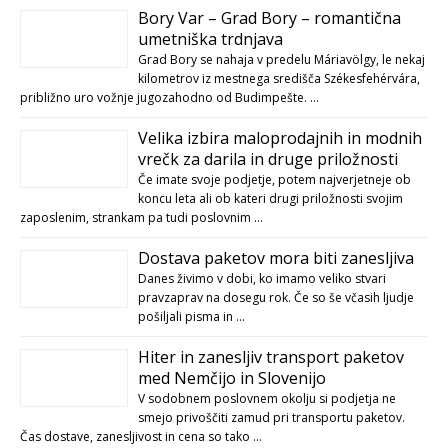
Bory Var – Grad Bory – romantična
umetniška trdnjava
Grad Bory se nahaja v predelu Máriavölgy, le nekaj
kilometrov iz mestnega središča Székesfehérvára,
približno uro vožnje jugozahodno od Budimpešte. …
Velika izbira maloprodajnih in modnih
vrečk za darila in druge priložnosti
Če imate svoje podjetje, potem najverjetneje ob
koncu leta ali ob kateri drugi priložnosti svojim
zaposlenim, strankam pa tudi poslovnim …
Dostava paketov mora biti zanesljiva
Danes živimo v dobi, ko imamo veliko stvari
pravzaprav na dosegu rok. Če so še včasih ljudje
pošiljali pisma in …
Hiter in zanesljiv transport paketov
med Nemčijo in Slovenijo
V sodobnem poslovnem okolju si podjetja ne
smejo privoščiti zamud pri transportu paketov.
Čas dostave, zanesljivost in cena so tako …