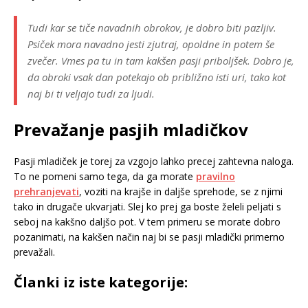
Tudi kar se tiče navadnih obrokov, je dobro biti pazljiv.
Psiček mora navadno jesti zjutraj, opoldne in potem še
zvečer. Vmes pa tu in tam kakšen pasji priboljšek. Dobro je,
da obroki vsak dan potekajo ob približno isti uri, tako kot
naj bi ti veljajo tudi za ljudi.
Prevažanje pasjih mladičkov
Pasji mladiček je torej za vzgojo lahko precej zahtevna naloga.
To ne pomeni samo tega, da ga morate
pravilno
prehranjevati
, voziti na krajše in daljše sprehode, se z njimi
tako in drugače ukvarjati. Slej ko prej ga boste želeli peljati s
seboj na kakšno daljšo pot. V tem primeru se morate dobro
pozanimati, na kakšen način naj bi se pasji mladički primerno
prevažali.
Članki iz iste kategorije: