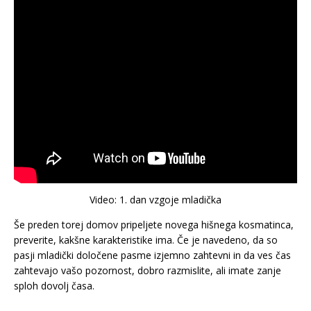
Video: 1. dan vzgoje mladička
Še preden torej domov pripeljete novega hišnega kosmatinca,
preverite, kakšne karakteristike ima. Če je navedeno, da so
pasji mladički določene pasme izjemno zahtevni in da ves čas
zahtevajo vašo pozornost, dobro razmislite, ali imate zanje
sploh dovolj časa.