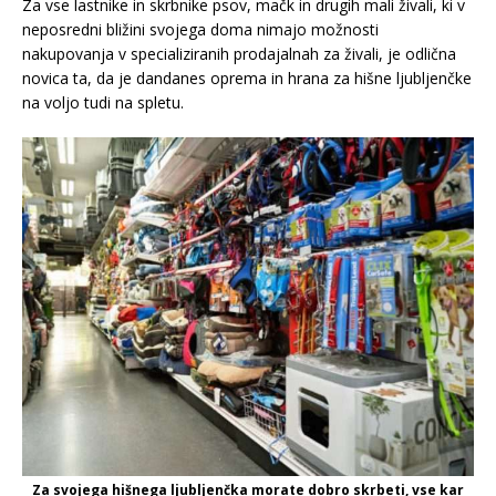
Za vse lastnike in skrbnike psov, mačk in drugih mali živali, ki v
neposredni bližini svojega doma nimajo možnosti
nakupovanja v specializiranih prodajalnah za živali, je odlična
novica ta, da je dandanes oprema in hrana za hišne ljubljenčke
na voljo tudi na spletu.
Za svojega hišnega ljubljenčka morate dobro skrbeti, vse kar