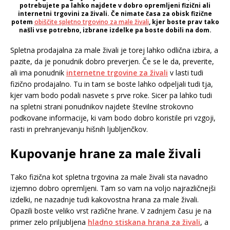
potrebujete pa lahko najdete v dobro opremljeni fizični ali
internetni trgovini za živali. Če nimate časa za obisk fizične
potem
obiščite spletno trgovino za male živali
, kjer boste prav tako
našli vse potrebno, izbrane izdelke pa boste dobili na dom.
Spletna prodajalna za male živali je torej lahko odlična izbira, a
pazite, da je ponudnik dobro preverjen. Če se le da, preverite,
ali ima ponudnik
internetne trgovine za živali
v lasti tudi
fizično prodajalno. Tu in tam se boste lahko odpeljali tudi tja,
kjer vam bodo podali nasvete s prve roke. Sicer pa lahko tudi
na spletni strani ponudnikov najdete številne strokovno
podkovane informacije, ki vam bodo dobro koristile pri vzgoji,
rasti in prehranjevanju hišnih ljubljenčkov.
Kupovanje hrane za male živali
Tako fizična kot spletna trgovina za male živali sta navadno
izjemno dobro opremljeni. Tam so vam na voljo najrazličnejši
izdelki, ne nazadnje tudi kakovostna hrana za male živali.
Opazili boste veliko vrst različne hrane. V zadnjem času je na
primer zelo priljubljena
hladno stiskana hrana za živali
, a