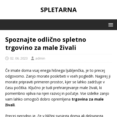
SPLETARNA
Spoznajte odlično spletno
trgovino za male živali
02. 06. 2023
admin
Če imate doma vsaj enega hišnega ljubljenčka, je to precej
odgovorno. Zanjo morate poskrbeti v vseh pogledih. Najprej ji
morate pripraviti primeren prostor, kjer se lahko zadržuje v
času počitka. Ključno je tudi prehranjevanje male živali, ki
pomembno vpliva na njen razvoj in počutje. Vse izdelke zanjo
vam lahko omogoči dobro opremljena
trgovina za male
živali
.
Precej nerodno je, če v bližini svojega doma ali delovnega