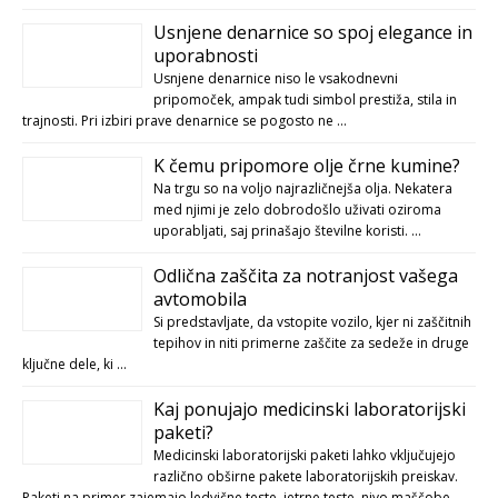
Usnjene denarnice so spoj elegance in
uporabnosti
Usnjene denarnice niso le vsakodnevni
pripomoček, ampak tudi simbol prestiža, stila in
trajnosti. Pri izbiri prave denarnice se pogosto ne …
K čemu pripomore olje črne kumine?
Na trgu so na voljo najrazličnejša olja. Nekatera
med njimi je zelo dobrodošlo uživati oziroma
uporabljati, saj prinašajo številne koristi. …
Odlična zaščita za notranjost vašega
avtomobila
Si predstavljate, da vstopite vozilo, kjer ni zaščitnih
tepihov in niti primerne zaščite za sedeže in druge
ključne dele, ki …
Kaj ponujajo medicinski laboratorijski
paketi?
Medicinski laboratorijski paketi lahko vključujejo
različno obširne pakete laboratorijskih preiskav.
Paketi na primer zajemajo ledvične teste, jetrne teste, nivo maščobe …